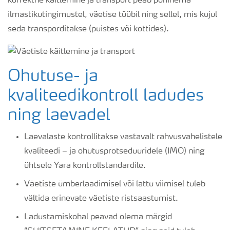
korrektne käitlemine ja transport peab põhinema
ilmastikutingimustel, väetise tüübil ning sellel, mis kujul
seda transporditakse (puistes või kottides).
Ohutuse- ja
kvaliteedikontroll ladudes
ning laevadel
Laevalaste kontrollitakse vastavalt rahvusvahelistele
kvaliteedi – ja ohutusprotseduuridele (IMO) ning
ühtsele Yara kontrollstandardile.
Väetiste ümberlaadimisel või lattu viimisel tuleb
vältida erinevate väetiste ristsaastumist.
Ladustamiskohal peavad olema märgid