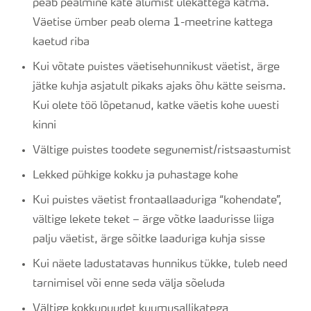
peab pealmine kate alumist ülekattega katma.
Väetise ümber peab olema 1-meetrine kattega
kaetud riba
Kui võtate puistes väetisehunnikust väetist, ärge
jätke kuhja asjatult pikaks ajaks õhu kätte seisma.
Kui olete töö lõpetanud, katke väetis kohe uuesti
kinni
Vältige puistes toodete segunemist/ristsaastumist
Lekked pühkige kokku ja puhastage kohe
Kui puistes väetist frontaallaaduriga “kohendate”,
vältige lekete teket – ärge võtke laadurisse liiga
palju väetist, ärge sõitke laaduriga kuhja sisse
Kui näete ladustatavas hunnikus tükke, tuleb need
tarnimisel või enne seda välja sõeluda
Vältige kokkupuudet kuumusallikatega