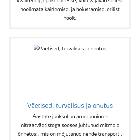
kvaliteediga pakenditesse, kuid vajavad sellest
hoolimata käitlemisel ja hoiustamisel erilist
hoolt.
Väetised, turvalisus ja ohutus
Aastate jooksul on ammoonium-
nitraatväetistega seoses juhtunud mitmeid
õnnetusi, mis on mõjutanud nende transporti,