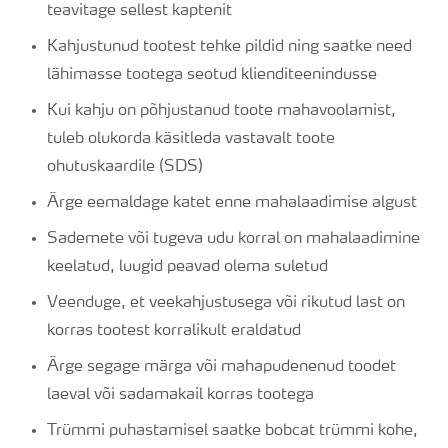
teavitage sellest kaptenit
Kahjustunud tootest tehke pildid ning saatke need
lähimasse tootega seotud klienditeenindusse
Kui kahju on põhjustanud toote mahavoolamist,
tuleb olukorda käsitleda vastavalt toote
ohutuskaardile (SDS)
Ärge eemaldage katet enne mahalaadimise algust
Sademete või tugeva udu korral on mahalaadimine
keelatud, luugid peavad olema suletud
Veenduge, et veekahjustusega või rikutud last on
korras tootest korralikult eraldatud
Ärge segage märga või mahapudenenud toodet
laeval või sadamakail korras tootega
Trümmi puhastamisel saatke bobcat trümmi kohe,