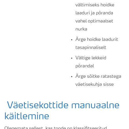
vältimiseks hoidke
laaduri ja põranda
vahel optimaalset
nurka
Ärge hoidke laadurit
tasapinnaliselt
Vältige lekkeid
põrandal
Ärge sõitke ratastega
väetisekuhja sisse
Väetisekottide manuaalne
käitlemine
Olenemata sellest, kas toode on klassifitseeritud