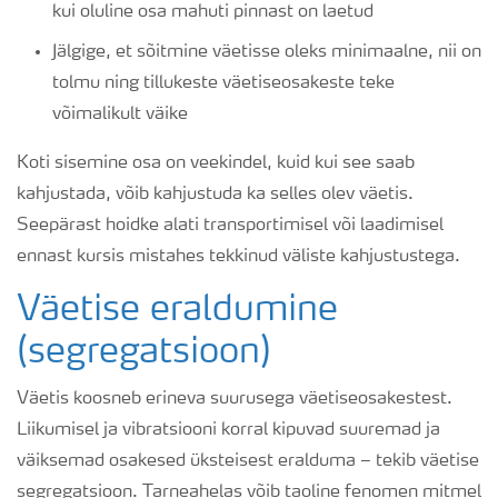
kui oluline osa mahuti pinnast on laetud
Jälgige, et sõitmine väetisse oleks minimaalne, nii on
tolmu ning tillukeste väetiseosakeste teke
võimalikult väike
Koti sisemine osa on veekindel, kuid kui see saab
kahjustada, võib kahjustuda ka selles olev väetis.
Seepärast hoidke alati transportimisel või laadimisel
ennast kursis mistahes tekkinud väliste kahjustustega.
Väetise eraldumine
(segregatsioon)
Väetis koosneb erineva suurusega väetiseosakestest.
Liikumisel ja vibratsiooni korral kipuvad suuremad ja
väiksemad osakesed üksteisest eralduma – tekib väetise
segregatsioon. Tarneahelas võib taoline fenomen mitmel