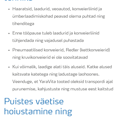
Haaratsid, laadurid, veoautod, konveierliinid ja
ümberlaadimiskohad peavad olema puhtad ning
tihenditega
Enne tööpause tuleb laadurid ja konveierliinid
tühjendada ning vajadusel puhastada
Pneumaatilised konveierid, Redler (kettkonveierid)
ning kruvikonveierid ei ole soovitatavad
Kui võimalik, laadige alati täis aluseid. Katke alused
kaitsvate katetega ning ladustage laohoones.
Veenduge, et YaraVita tooted oleksid transpordi ajal
purunemise, kahjustuste ning mustuse eest kaitstud
Puistes väetise
hoiustamine ning