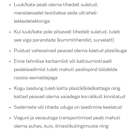
Luuk/kate peab olema tihedalt suletud,
merelaevadel testitakse seda ultraheli-
lekkedetektoriga
Kui luuk/kate pole piisavalt tihedalt suletud, tuleb
see viga parandada (kummitihendid, survelatt)
Puidust vaheseinad peavad olema kaetud plastikuga
Enne tehnilise karbamiidi või kaltsiumintraadi
pealelaadimist tuleb mahuti pealispind töödelda
rooste-eemaldajaga
Kogu laadung tuleb katta plastik(kile)kattega ning
katted peavad olema vaiadega korralikult kinnitatud
Sademete või tiheda uduga on laadimine keelatud
Vaguni ja veoautoga transportimisel peab mahuti
olema puhas, kuiv, ilmastikutingimuste ning