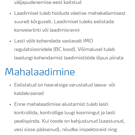
väljapudenemise eest kaitstud
Laadimisel tuleb hoiduda väetise mahakallamisest
suurelt kõrguselt. Laadimisel tuleks eelistada
konveierlinti või laadimisrenni
Lasti võib kohendada vastavalt IMO
regulatsioonidele (BC kood). Võimalusel tuleb
laadungi kohendamist laadimistööde lõpus piirata
Mahalaadimine
Eelistatud on haaratsiga varustatud laeva- või
kaldakraanad
Enne mahalaadimise alustamist tuleb lasti
kontrollida, kontrollige luugi koomingut ja lasti
pealispinda. Kui toode on kahjustunud (saastunud,
vesi sisse pääsenud), nõudke inspektoreid ning