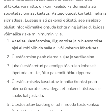
ohtlikuks või mitte, on kemikaalide käitlemisel alati
soovitatav ennast kaitsta. Vältige otsest kontakti naha ja
silmadega. Lugege alati pakendi etiketti, see sisaldab
olulist infot võimalike ohtude kohta ning juhiseid, kuidas
võimelike riske miinimumini viia.
Väetise ülestõstmise, liigutamise ja tühjendamise
ajal ei tohi viibida selle all või vahetus läheduses.
Ülestõstmine peab olema sujuv ja vertikaalne.
Juba ülestõstetud pakendiga töö tuleb koheselt
lõpetada, mitte jätta pakendit õhku rippuma.
Ülestõstmiseks kasutatav tehnika (konks) peab
olema ümarate servadega, et pakendi tõsteaas ei
saaks kahjustada.
Ülestõstetav laadung ei tohi mööda tõstekonksu