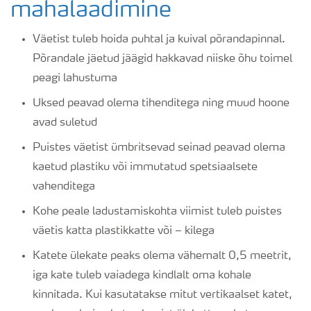
mahalaadimine
Väetist tuleb hoida puhtal ja kuival põrandapinnal.
Põrandale jäetud jäägid hakkavad niiske õhu toimel
peagi lahustuma
Uksed peavad olema tihenditega ning muud hoone
avad suletud
Puistes väetist ümbritsevad seinad peavad olema
kaetud plastiku või immutatud spetsiaalsete
vahenditega
Kohe peale ladustamiskohta viimist tuleb puistes
väetis katta plastikkatte või – kilega
Katete ülekate peaks olema vähemalt 0,5 meetrit,
iga kate tuleb vaiadega kindlalt oma kohale
kinnitada. Kui kasutatakse mitut vertikaalset katet,