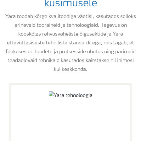
küsimusele
Yara toodab kõrge kvaliteediga väetisi, kasutades selleks
erinevaid tooraineid ja tehnoloogiaid. Tegevus on
kooskõlas rahvusvaheliste õigusaktide ja Yara
ettevõttesiseste tehniliste standarditega, mis tagab, et
fookuses on toodete ja protsesside ohutus ning parimaid
teadaolevaid tehnikaid kasutades kaitstakse nii inimesi
kui keskkonda.