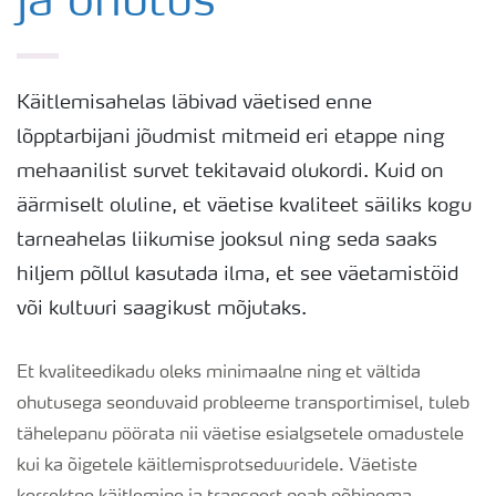
ja ohutus
Käitlemisahelas läbivad väetised enne
lõpptarbijani jõudmist mitmeid eri etappe ning
mehaanilist survet tekitavaid olukordi. Kuid on
äärmiselt oluline, et väetise kvaliteet säiliks kogu
tarneahelas liikumise jooksul ning seda saaks
hiljem põllul kasutada ilma, et see väetamistöid
või kultuuri saagikust mõjutaks.
Et kvaliteedikadu oleks minimaalne ning et vältida
ohutusega seonduvaid probleeme transportimisel, tuleb
tähelepanu pöörata nii väetise esialgsetele omadustele
kui ka õigetele käitlemisprotseduuridele. Väetiste