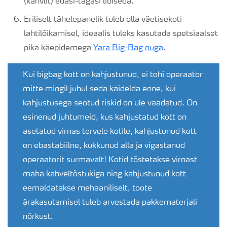
(kahvlit) edasi-tagasi libiseda.
Eriliselt tähelepanelik tuleb olla väetisekoti
lahtilõikamisel, ideaalis tuleks kasutada spetsiaalset
pika käepidemega
Yara Big-Bag nuga
.
Kui bigbag kott on kahjustunud, ei tohi operaator
mitte mingil juhul seda käidelda enne, kui
kahjustusega seotud riskid on üle vaadatud. On
esinenud juhtumeid, kus kahjustatud kott on
asetatud virnas tervele kotile, kahjustunud kott
on ebastabiilne, kukkunud alla ja vigastanud
operaatorit surmavalt! Kotid tõstetakse virnast
maha kahveltõstukiga ning kahjustunud kott
eemaldatakse mehaaniliselt, toote
ärakasutamisel tuleb arvestada pakkematerjali
nõrkust.