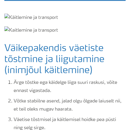
Väikepakendis väetiste
tõstmine ja liigutamine
(inimjõul käitlemine)
Ärge tõstke ega käidelge liiga suuri raskusi, võite
ennast vigastada.
Võtke stabiilne asend, jalad olgu õlgade laiuselt nii,
et teil oleks mugav haarata.
Väetise tõstmisel ja käitlemisel hoidke pea püsti
ning selg sirge.