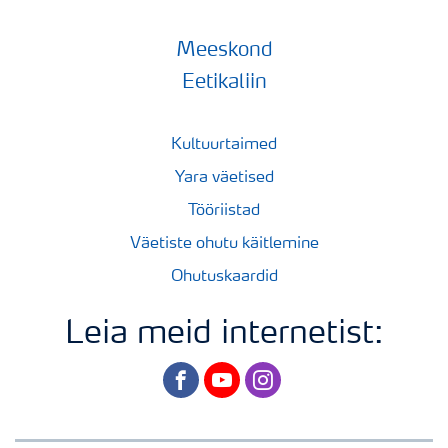
Meeskond
Eetikaliin
Kultuurtaimed
Yara väetised
Tööriistad
Väetiste ohutu käitlemine
Ohutuskaardid
Leia meid internetist:
facebook
youtube
instagram