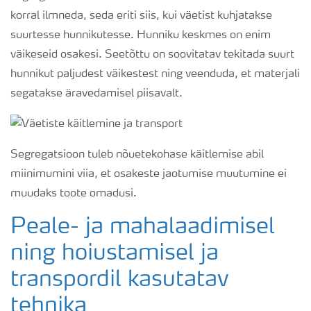
korral ilmneda, seda eriti siis, kui väetist kuhjatakse
suurtesse hunnikutesse. Hunniku keskmes on enim
väikeseid osakesi. Seetõttu on soovitatav tekitada suurt
hunnikut paljudest väikestest ning veenduda, et materjali
segatakse äravedamisel piisavalt.
Segregatsioon tuleb nõuetekohase käitlemise abil
miinimumini viia, et osakeste jaotumise muutumine ei
muudaks toote omadusi.
Peale- ja mahalaadimisel
ning hoiustamisel ja
transpordil kasutatav
tehnika