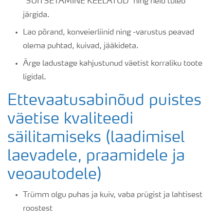
“SUITSETAMINE KEELATUD” ning neid tuleb
järgida.
Lao põrand, konveierliinid ning -varustus peavad
olema puhtad, kuivad, jääkideta.
Ärge ladustage kahjustunud väetist korraliku toote
ligidal.
Ettevaatusabinõud puistes
väetise kvaliteedi
säilitamiseks (laadimisel
laevadele, praamidele ja
veoautodele)
Trümm olgu puhas ja kuiv, vaba prügist ja lahtisest
roostest