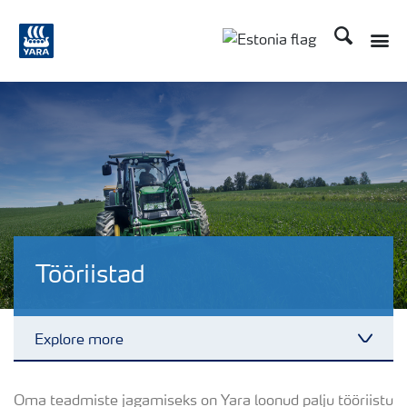
Otsi
Toggle
Toggle country langu
Tööriistad
Explore more
Toggl
Atfarm
Oma teadmiste jagamiseks on Yara loonud palju tööriistu