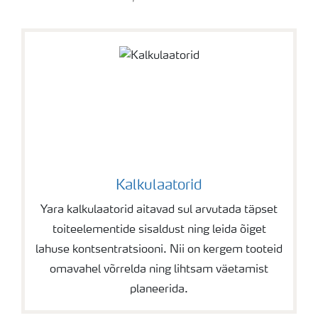
Yara PRECISE KIT
Yara CheckIT
Kalkulaatorid
Yara kalkulaatorid aitavad sul arvutada täpset
toiteelementide sisaldust ning leida õiget
lahuse kontsentratsiooni. Nii on kergem tooteid
omavahel võrrelda ning lihtsam väetamist
planeerida.