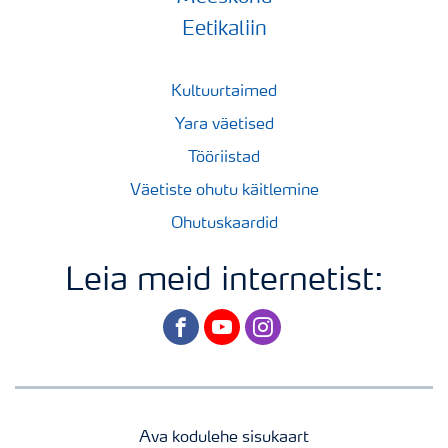
Eetikaliin
Kultuurtaimed
Yara väetised
Tööriistad
Väetiste ohutu käitlemine
Ohutuskaardid
Leia meid internetist:
facebook
youtube
instagram
Ava kodulehe sisukaart