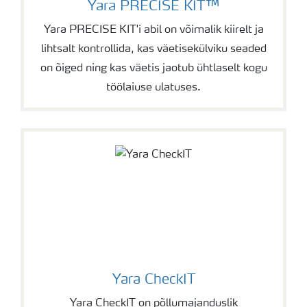
Yara PRECISE KIT™
Yara PRECISE KIT'i abil on võimalik kiirelt ja
lihtsalt kontrollida, kas väetisekülviku seaded
on õiged ning kas väetis jaotub ühtlaselt kogu
töölaiuse ulatuses.
Yara CheckIT
Yara CheckIT on põllumajanduslik