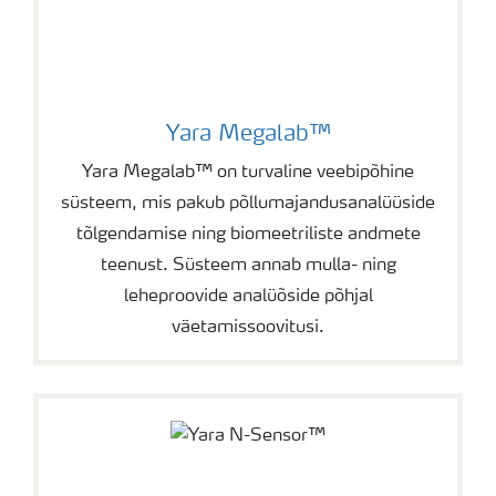
Yara Megalab™
Yara Megalab™ on turvaline veebipõhine
süsteem, mis pakub põllumajandusanalüüside
tõlgendamise ning biomeetriliste andmete
teenust. Süsteem annab mulla- ning
leheproovide analüõside põhjal
väetamissoovitusi.