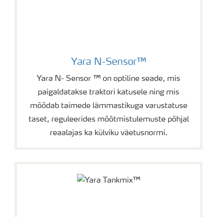
Yara N-Sensor™
Yara N- Sensor ™ on optiline seade, mis
paigaldatakse traktori katusele ning mis
mõõdab taimede lämmastikuga varustatuse
taset, reguleerides mõõtmistulemuste põhjal
reaalajas ka külviku väetusnormi.