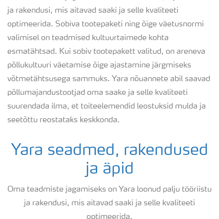
ja rakendusi, mis aitavad saaki ja selle kvaliteeti
Elementide bilansi kalkulaator
optimeerida. Sobiva tootepaketi ning õige väetusnormi
valimisel on teadmised kultuurtaimede kohta
esmatähtsad. Kui sobiv tootepakett valitud, on areneva
Kalkulaatorid
põllukultuuri väetamise õige ajastamine järgmiseks
võtmetähtsusega sammuks. Yara nõuannete abil saavad
Megalab
põllumajandustootjad oma saake ja selle kvaliteeti
suurendada ilma, et toiteelemendid leostuksid mulda ja
N-Tester BT
seetõttu reostataks keskkonda.
Yara seadmed, rakendused
N-Sensor
ja äpid
Yara Tankmix
Oma teadmiste jagamiseks on Yara loonud palju tööriistu
ja rakendusi, mis aitavad saaki ja selle kvaliteeti
BigBag nuga
optimeerida.