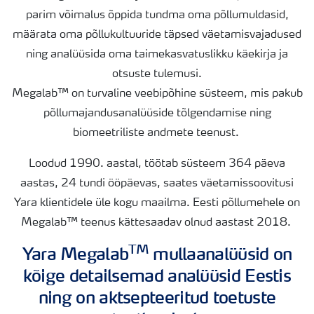
parim võimalus õppida tundma oma põllumuldasid,
Elementide bilansi kalkulaator
määrata oma põllukultuuride täpsed väetamisvajadused
ning analüüsida oma taimekasvatuslikku käekirja ja
otsuste tulemusi.
Kalkulaatorid
Megalab™ on turvaline veebipõhine süsteem, mis pakub
põllumajandusanalüüside tõlgendamise ning
Megalab
biomeetriliste andmete teenust.
Loodud 1990. aastal, töötab süsteem 364 päeva
N-Tester BT
aastas, 24 tundi ööpäevas, saates väetamissoovitusi
Yara klientidele üle kogu maailma. Eesti põllumehele on
N-Sensor
Megalab™ teenus kättesaadav olnud aastast 2018.
TM
Yara Megalab
mullaanalüüsid on
Yara Tankmix
kõige detailsemad analüüsid Eestis
ning on aktsepteeritud toetuste
BigBag nuga