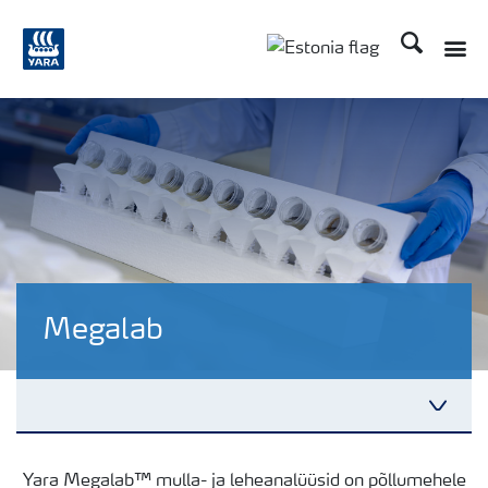
Otsi
Megalab
Atfarm
Yara Megalab™ mulla- ja leheanalüüsid on põllumehele