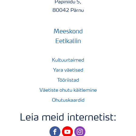
Papiniidu 5,
80042 Pärnu
Meeskond
Eetikaliin
Kultuurtaimed
Yara väetised
Tööriistad
Väetiste ohutu käitlemine
Ohutuskaardid
Leia meid internetist:
facebook
youtube
instagram