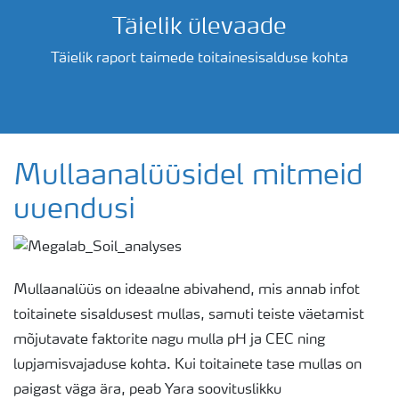
Täielik ülevaade
Täielik raport taimede toitainesisalduse kohta
Mullaanalüüsidel mitmeid
uuendusi
Mullaanalüüs on ideaalne abivahend, mis annab infot
toitainete sisaldusest mullas, samuti teiste väetamist
mõjutavate faktorite nagu mulla pH ja CEC ning
lupjamisvajaduse kohta. Kui toitainete tase mullas on
paigast väga ära, peab Yara soovituslikku