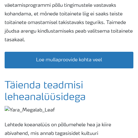
väetamisprogrammi põllu tingimustele vastavaks
kohandama, et mõnede toitainete liig ei saaks teiste
toitainete omastamisel takistavaks teguriks. Taimede
jõudsa arengu kindlustamiseks peab valitsema toitainete
tasakaal.
Loe mullaproovide kohta veel
Täienda teadmisi
leheanalüüsidega
Lehtede koeanalüüs on põllumehele hea ja kiire
abivahend, mis annab tagasisidet kultuuri