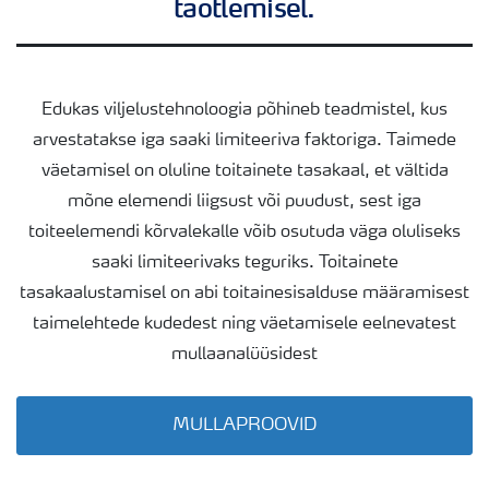
taotlemisel.
Yara PRECISE KIT
Edukas viljelustehnoloogia põhineb teadmistel, kus
Yara CheckIT
arvestatakse iga saaki limiteeriva faktoriga. Taimede
väetamisel on oluline toitainete tasakaal, et vältida
mõne elemendi liigsust või puudust, sest iga
toiteelemendi kõrvalekalle võib osutuda väga oluliseks
saaki limiteerivaks teguriks. Toitainete
tasakaalustamisel on abi toitainesisalduse määramisest
taimelehtede kudedest ning väetamisele eelnevatest
mullaanalüüsidest
MULLAPROOVID