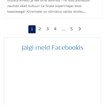
otsusta kiiresti ja tee oma tellimus - nii võid juunikuus
nautida väärt kultuuri La Scala ooperimajas koos
kaaslasega! Kiirematel on võimalus valida reisiks
sobivaimad kuupäevad.
1
2
3
4
...
5
Jälgi meid Facebookis