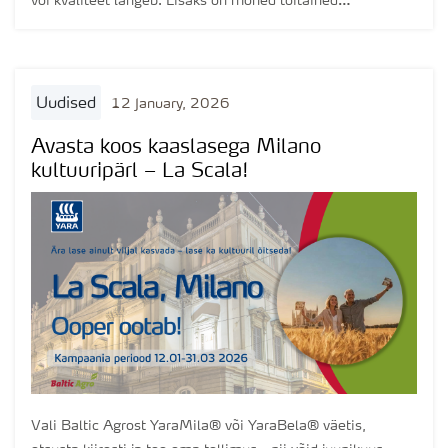
või kvaliteet langeb. Lisaks on mõned toitained
kriitilisemad kui teised. Kevadel varajases kasvufaasis on
kõige olulisem lämmastik, kuid väävel töötab
lämmastikuga käsikäes, toetades tugevat taimekasvu.
Järgmisena on tähtsad fosfor ja kaalium ning seejärel
uudised
12 January, 2026
võtmeelemendid: vask, magneesium, mangaan ja tsink.
Avasta koos kaaslasega Milano
kultuuripärl – La Scala!
Vali Baltic Agrost YaraMila® või YaraBela® väetis,