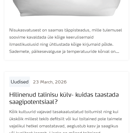
Nisukasvatusest on saamas täppisteadus, mille tulemusel
soovime kavaldada üle kõige keerulisemaid
ilmastikuolusid ning ühtlustada kõige kirjumaid põlde.
Sademete, päikesevalguse ja temperatuuride kõrval on
üheks suuremaks mõjutajaks taimede toidulaual olev
lämmastik.
uudised
23 March, 2026
Hilinenud talinisu külv- kuidas taastada
saagipotentsiaal?
Kõik kultuurid vajavad tasakaalustatud toitumist ning kui
ükskõik millest tekib defitsiit või kui toitained pole taimele
vajalikul hetkel omastatavad, aeglustub kasv ja saagikus