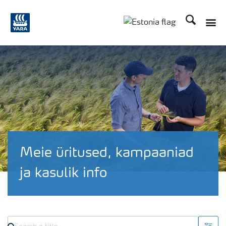
Otsi
Toggle
Toggle country langu
Meie üritused, kampaaniad
ja kasulik info