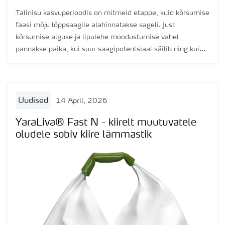
Talinisu kasvuperioodis on mitmeid etappe, kuid kõrsumise
faasi mõju lõppsaagile alahinnatakse sageli. Just
kõrsumise alguse ja lipulehe moodustumise vahel
pannakse paika, kui suur saagipotentsiaal säilib ning kui
suur osa sellest reaalselt realiseerub. Tegemist ei ole
lihtsalt taimiku „pikaks venimisega“, vaid perioodiga, kus
toimuvad otsustavad protsessid taimiku sees.
uudised
14 April, 2026
YaraLiva® Fast N - kiirelt muutuvatele
oludele sobiv kiire lämmastik