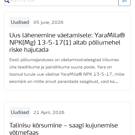
uudised
05 June, 2026
Uus lähenemine väetamisele: YaraMila®
NPK(Mg) 13-5-17(1) aitab põllumehel
riske hajutada
Eesti põllumajanduses on väetamisstrateegiad liikumas
üha teadlikuma ja paindlikuma suuna poole. Yara on
toonud turule uue väetise YaraMila® NPK 13-5-17, mille
eesmärk on mitte ainult parandada saagikust, vaid ka
muuta põllumeeste mõtteviisi väetamise ajastuse ja
koguste osas.
uudised
21 April, 2026
Talinisu kõrsumine – saagi kujunemise
võtmefaas