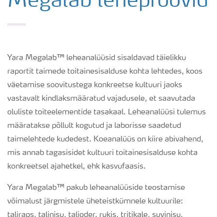
Megalab leheproovid
Elementide bilansi kalkulaator
Kalkulaatorid
Yara Megalab™ leheanalüüsid sisaldavad täielikku
raportit taimede toitainesisalduse kohta lehtedes, koos
Megalab
väetamise soovitustega konkreetse kultuuri jaoks
vastavalt kindlaksmääratud vajadusele, et saavutada
oluliste toiteelementide tasakaal. Leheanalüüsi tulemus
N-Tester BT
määratakse põllult kogutud ja laborisse saadetud
taimelehtede kudedest. Koeanalüüs on kiire abivahend,
N-Sensor
mis annab tagasisidet kultuuri toitainesisalduse kohta
konkreetsel ajahetkel, ehk kasvufaasis.
Yara Tankmix
Yara Megalab™ pakub leheanalüüside teostamise
võimalust järgmistele üheteistkümnele kultuurile:
BigBag nuga
taliraps, talinisu, talioder, rukis, tritikale, suvinisu,