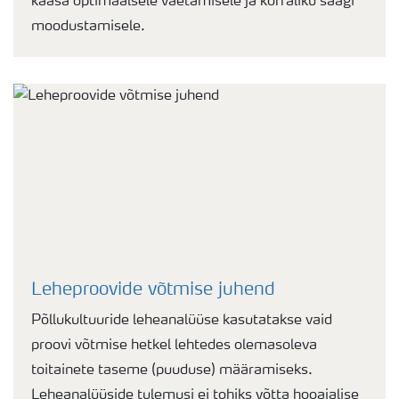
kaasa optimaalsele väetamisele ja korraliku saagi
moodustamisele.
Leheproovide võtmise juhend
Põllukultuuride leheanalüüse kasutatakse vaid
proovi võtmise hetkel lehtedes olemasoleva
toitainete taseme (puuduse) määramiseks.
Leheanalüüside tulemusi ei tohiks võtta hooajalise