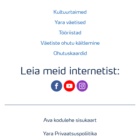
Kultuurtaimed
Yara väetised
Tööriistad
Väetiste ohutu käitlemine
Ohutuskaardid
Leia meid internetist:
facebook
youtube
instagram
Ava kodulehe sisukaart
Yara Privaatsuspoliitika