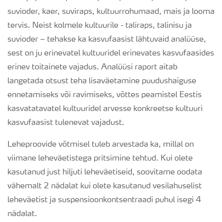
suvioder, kaer, suviraps, kultuurrohumaad, mais ja looma
Yara PRECISE KIT
tervis. Neist kolmele kultuurile - taliraps, talinisu ja
suvioder – tehakse ka kasvufaasist lähtuvaid analüüse,
sest on ju erinevatel kultuuridel erinevates kasvufaasides
Yara CheckIT
erinev toitainete vajadus. Analüüsi raport aitab
langetada otsust teha lisaväetamine puudushaiguse
ennetamiseks või ravimiseks, võttes peamistel Eestis
kasvatatavatel kultuuridel arvesse konkreetse kultuuri
kasvufaasist tulenevat vajadust.
Leheproovide võtmisel tuleb arvestada ka, millal on
viimane leheväetistega pritsimine tehtud. Kui olete
kasutanud just hiljuti leheväetiseid, soovitame oodata
vähemalt 2 nädalat kui olete kasutanud vesilahuselist
leheväetist ja suspensioonkontsentraadi puhul isegi 4
nädalat.