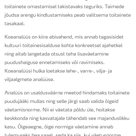
toitainete omastamisel takistavaks teguriks. Taimede
jõudsa arengu kindlustamiseks peab valitsema toitainete
tasakaal.
Koeanalüüs on kiire abivahend, mis annab tagasisidet
kultuuri toitainesisalduse kohta konkreetsel ajahetkel
ning aitab langetada otsust teha lisaväetamine
puudushaiguse ennetamiseks või ravimiseks.
Koeanalüüsi hulka loetakse lehe-, varre-, vilja- ja
viljaalgmete analüüse.
Analüüs on usaldusväärne meetod hindamaks toitainete
puudujääki mullas ning selle järgi saab valida õigeid
väetamisnorme. Nii ei väetata põldu üle, hoitakse
keskkonda ning kasvatajale tähendab see majanduslikku
kasu. Õigeaegne, õige normiga väetamine annab
tulemuseks hea saagi, seda ka siis, kui väetusnorme