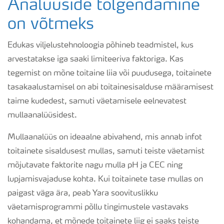
Analüüside tõlgendamine
on võtmeks
Edukas viljelustehnoloogia põhineb teadmistel, kus
arvestatakse iga saaki limiteeriva faktoriga. Kas
tegemist on mõne toitaine liia või puudusega, toitainete
tasakaalustamisel on abi toitainesisalduse määramisest
taime kudedest, samuti väetamisele eelnevatest
mullaanalüüsidest.
Mullaanalüüs on ideaalne abivahend, mis annab infot
toitainete sisaldusest mullas, samuti teiste väetamist
mõjutavate faktorite nagu mulla pH ja CEC ning
lupjamisvajaduse kohta. Kui toitainete tase mullas on
paigast väga ära, peab Yara soovituslikku
väetamisprogrammi põllu tingimustele vastavaks
kohandama, et mõnede toitainete liig ei saaks teiste