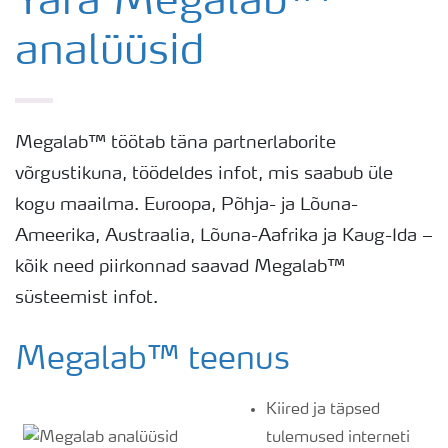
Yara Megalab™
analüüsid
Elementide bilansi kalkulaator
Kalkulaatorid
Megalab™ töötab täna partnerlaborite
võrgustikuna, töödeldes infot, mis saabub üle
Megalab
kogu maailma. Euroopa, Põhja- ja Lõuna-
Ameerika, Austraalia, Lõuna-Aafrika ja Kaug-Ida –
N-Tester BT
kõik need piirkonnad saavad Megalab™
süsteemist infot.
N-Sensor
Megalab™ teenus
Yara Tankmix
Kiired ja täpsed
BigBag nuga
tulemused interneti