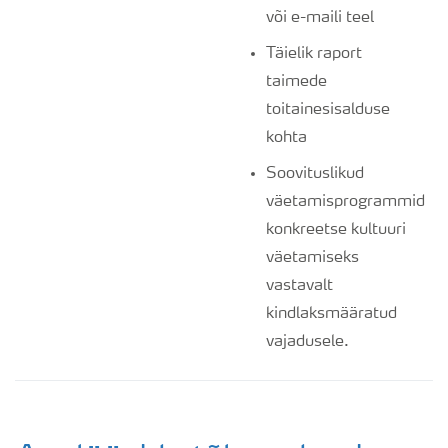
või e-maili teel
Yara PRECISE KIT
Täielik raport
taimede
toitainesisalduse
Yara CheckIT
kohta
Soovituslikud
väetamisprogrammid
konkreetse kultuuri
väetamiseks
vastavalt
kindlaksmääratud
vajadusele.