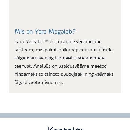
Mis on Yara Megalab?
Yara Megalab™ on turvaline veebipõhine
süsteem, mis pakub põllumajandusanalüüside
tõlgendamise ning biomeetriliste andmete
teenust. Analüüs on usaldusväärne meetod
hindamaks toitainete puudujääki ning valimaks
õigeid väetamisnorme.