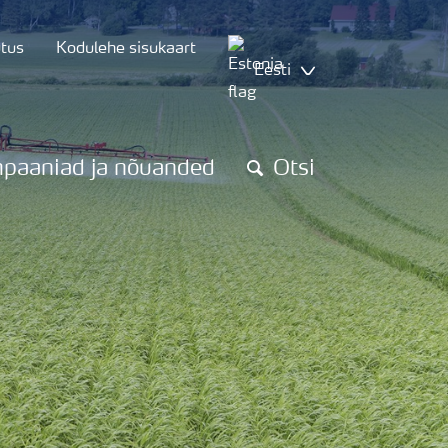
utus
Kodulehe sisukaart
Eesti
paaniad ja nõuanded
Otsi