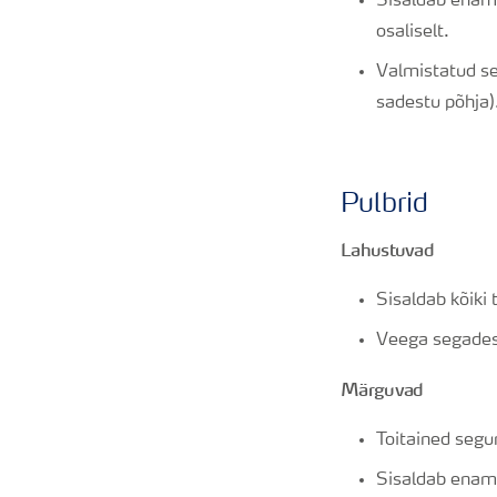
Sisaldab enami
osaliselt.
Valmistatud sel
sadestu põhja)
Pulbrid
Lahustuvad
Sisaldab kõiki 
Veega segades 
Märguvad
Toitained seg
Sisaldab enami