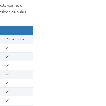
pole võimalik,
tsioonide puhul
Pulbertoode
✔️
✔️
✔️
✔️
✔️
✔️
✔️