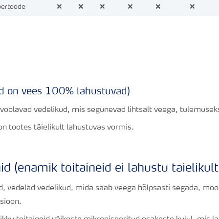
bertoode
❌
❌
❌
❌
❌
❌
ed on vees 100% lahustuvad)
 voolavad vedelikud, mis segunevad lihtsalt veega, tulemuseks
on tootes täielikult lahustuvas vormis.
d (enamik toitaineid ei lahustu täielikult
, vedelad vedelikud, mida saab veega hõlpsasti segada, mo
sioon.