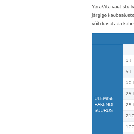
YaraVita väetiste k
järgige kaubaalust
võib kasutada kahe
1 l
5 l
10 l
25 l
ÜLEMISE
PAKENDI
25 l
SUURUS
210
100