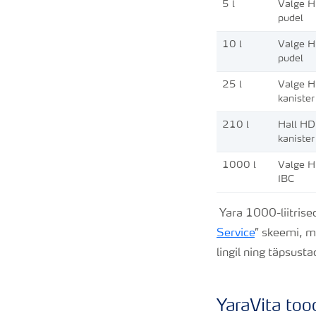
5 l
Valge 
pudel
10 l
Valge 
pudel
25 l
Valge 
kanister
210 l
Hall H
kanister
1000 l
Valge 
IBC
Yara 1000-liitrise
Service
” skeemi, m
lingil ning täpsust
YaraVita too