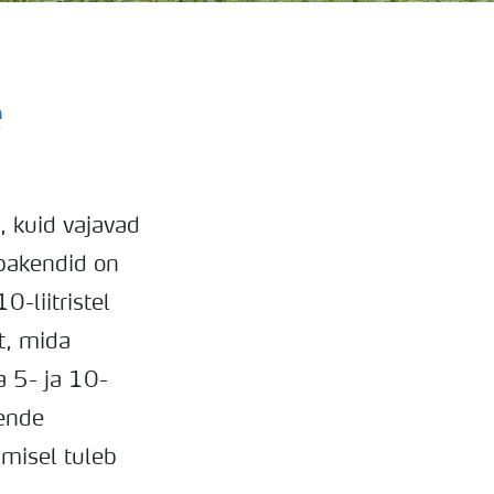
e
, kuid vajavad
 pakendid on
-liitristel
t, mida
a 5- ja 10-
nende
imisel tuleb