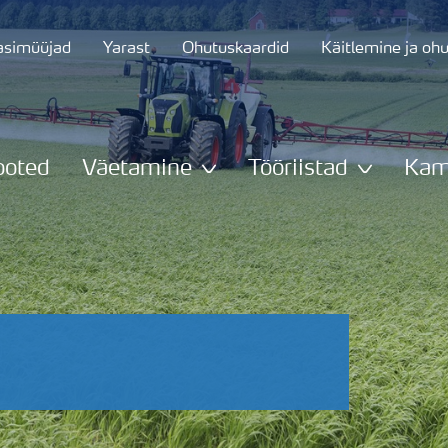
asimüüjad
Yarast
Ohutuskaardid
Käitlemine ja oh
ooted
Väetamine
Tööriistad
Kam