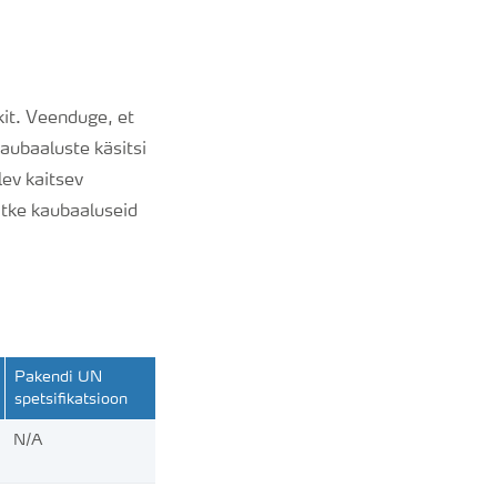
it.
Veenduge, et
kaubaaluste käsitsi
ev kaitsev
ätke kaubaaluseid
Pakendi UN
spetsifikatsioon
N/A