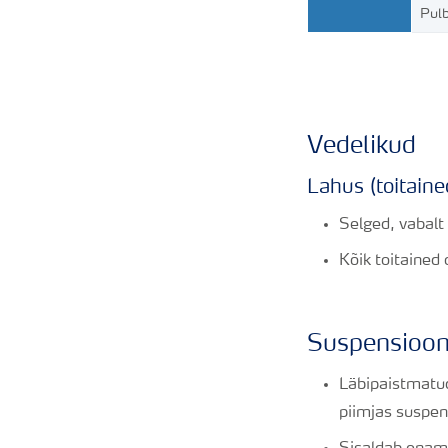
Pul
Vedelikud
Lahus (toitain
Selged, vabalt
Kõik toitained 
Suspensiooni
Läbipaistmatud
piimjas suspen