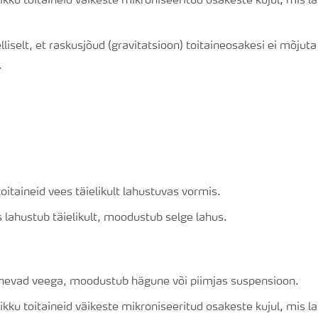
kku toitaineid väikeste mikroniseeritud osakeste kujul, mis 
liselt, et raskusjõud (gravitatsioon) toitaineosakesi ei mõjut
.
toitaineid vees täielikult lahustuvas vormis.
lahustub täielikult, moodustub selge lahus.
unevad veega, moodustub hägune või piimjas suspensioon.
kku toitaineid väikeste mikroniseeritud osakeste kujul, mis 