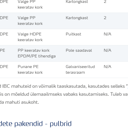
HDPE
Valge PP
Kartongkast
2
keeratav kork
HDPE
Valge PP
Kartongkast
2
keeratav kork
HDPE
Valge HDPE
Puitkast
N/A
keeratav kork
DPE
PP keeratav kork
Pole saadaval
N/A
EPDM/PE tihendiga
HDPE
Punane PE
Galvaniseeritud
N/A
keeratav kork
terasraam
d IBC mahuteid on võimalik taaskasutada, kasutades selleks
“
is on mõeldud ülemaailmseks vabaks kasutamiseks. Tuleb vai
ada mahuti asukoht.
dete pakendid - pulbrid