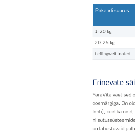
Pakendi suurus
1-20 kg
20-25 kg
Leffingwell tooted
Erinevate sä
YaraVita väetised 
eesmärgiga.
On ol
lehti), kuid ka ne
niisutussüsteemide
on lahustuvaid pulb