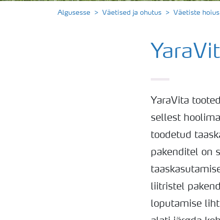
Algusesse
Väetised ja ohutus
Väetiste hoiu
YaraVi
YaraVita toote
sellest hoolima
toodetud taaska
pakenditel on s
taaskasutamise
liitristel pak
loputamise liht