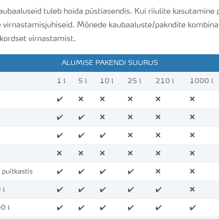
aubaaluseid tuleb hoida püstiasendis. Kui riiulite kasutamine 
e virnastamisjuhiseid. Mõnede kaubaaluste/pakndite kombina
kordset virnastamist.
ALUMISE PAKENDI SUURUS
1 l
5 l
10 l
25 l
210 l
1000 l
✔️
❌
❌
❌
❌
❌
✔️
✔️
❌
❌
❌
❌
✔️
✔️
✔️
❌
❌
❌
❌
❌
❌
❌
❌
❌
 puitkastis
✔️
✔️
✔️
✔️
❌
❌
 l
✔️
✔️
✔️
✔️
✔️
❌
0 l
✔️
✔️
✔️
✔️
✔️
✔️