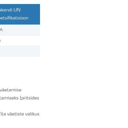
akendi UN
etsifikatsioon
/A
h
 väetamise
amiseks (pritsides
ita väetiste valikus