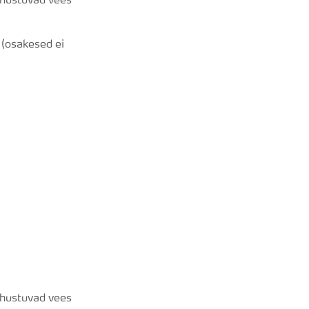
lahustuvad vees
a (osakesed ei
lahustuvad vees