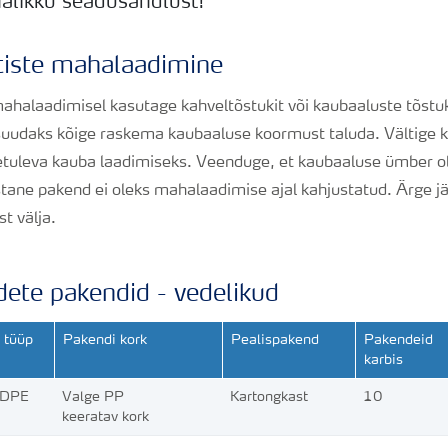
halikku seadusandlust!
tiste mahalaadimine
ahalaadimisel kasutage kahveltõstukit või kaubaaluste tõstuk
suudaks kõige raskema kaubaaluse koormust taluda.
Vältige 
etuleva kauba laadimiseks.
Veenduge, et kaubaaluse ümber ol
ane pakend ei oleks mahalaadimise ajal kahjustatud.
Ärge j
t välja.
dete pakendid - vedelikud
 tüüp
Pakendi kork
Pealispakend
Pakendeid
karbis
HDPE
Valge PP
Kartongkast
10
keeratav kork