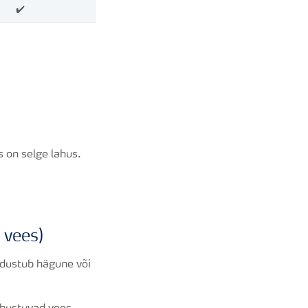
✔️
 on selge lahus.
 vees)
odustub hägune või