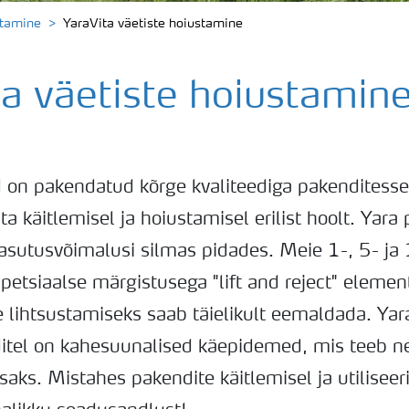
stamine
YaraVita väetiste hoiustamine
ta väetiste hoiustamin
d on pakendatud kõrge kvaliteediga pakenditesse
ta käitlemisel ja hoiustamisel erilist hoolt. Yara
sutusvõimalusi silmas pidades. Meie 1-, 5- ja 10
petsiaalse märgistusega "lift and reject" elemen
 lihtsustamiseks saab täielikult eemaldada. Yar
enditel on kahesuunalised käepidemed, mis teeb 
saks. Mistahes pakendite käitlemisel ja utiliseer