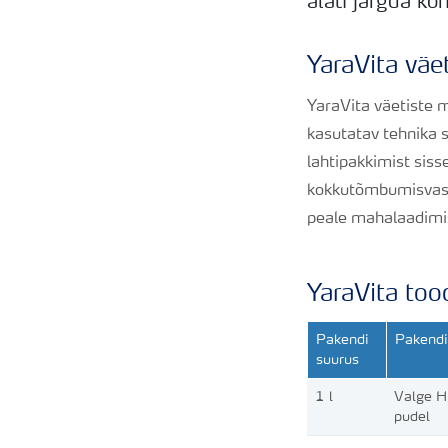
alati järgda ko
YaraVita väe
YaraVita väetiste m
kasutatav tehnika 
lahtipakkimist siss
kokkutõmbumisvast
peale mahalaadimis
YaraVita too
Pakendi
Pakendi
suurus
1 l
Valge 
pudel