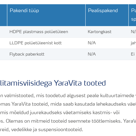
Pakendi tüüp
Pealispakend
P
sp
HDPE plastmass polüetüleen
Kartongkast
N
LLDPE polüetüleenist kott
N/A
ja
Flyback paberkott
N/A
Ei
ilitamisviisidega YaraVita tooted
on valmistooted, mis toodetud algusest peale kultuurtaimede
emas YaraVita tooteid, mida saab kasutada lehekaudseks väet
id, mis mõeldud juurekaudseks väetamiseks kastmis- või
s.
Olemas on mitmeid tooteid s
eemnete töötlemiseks.
YaraV
reid, vedelikke ja suspensioontooteid.