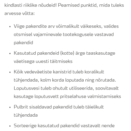
kindlasti riiklike nõudeid! Peamised punktid, mida tuleks
arvesse võtta:
Viige pakendite arv võimalikult väikeseks, valides
otsmisel vajaminevale tootekogusele vastavad
pakendid
Kasutatud pakendeid (kotte) ärge taaskasutage
väetisega uuesti täitmiseks
Kõik vedeväetiste kanistrid tuleb koralikult
tühjendada, kolm korda loputada ning nõrutada.
Loputusvesi tuleb ohutult utiliseerida, soovitavalt
kasutage loputusvett pritselahuse valmistamiseks
Pulbrit sisaldavad pakendid tuleb täielikult
tühjendada
Sorteerige kasutatud pakendid vastavalt nende