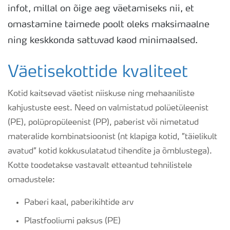
infot, millal on õige aeg väetamiseks nii, et
omastamine taimede poolt oleks maksimaalne
ning keskkonda sattuvad kaod minimaalsed.
Väetisekottide kvaliteet
Kotid kaitsevad väetist niiskuse ning mehaaniliste
kahjustuste eest. Need on valmistatud polüetüleenist
(PE), polüpropüleenist (PP), paberist või nimetatud
materalide kombinatsioonist (nt klapiga kotid, ”täielikult
avatud” kotid kokkusulatatud tihendite ja õmblustega).
Kotte toodetakse vastavalt etteantud tehnilistele
omadustele:
Paberi kaal, paberikihtide arv
Plastfooliumi paksus (PE)