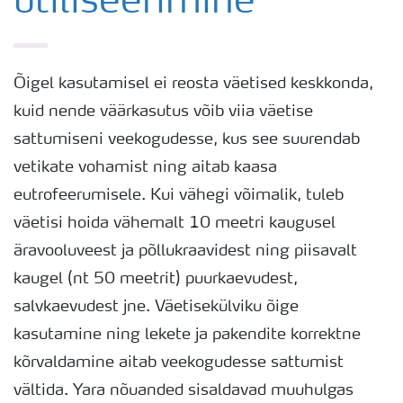
utiliseerimine
Õigel kasutamisel ei reosta väetised keskkonda,
kuid nende väärkasutus võib viia väetise
sattumiseni veekogudesse, kus see suurendab
vetikate vohamist ning aitab kaasa
eutrofeerumisele. Kui vähegi võimalik, tuleb
väetisi hoida vähemalt 10 meetri kaugusel
äravooluveest ja põllukraavidest ning piisavalt
kaugel (nt 50 meetrit) puurkaevudest,
salvkaevudest jne. Väetisekülviku õige
kasutamine ning lekete ja pakendite korrektne
kõrvaldamine aitab veekogudesse sattumist
vältida. Yara nõuanded sisaldavad muuhulgas