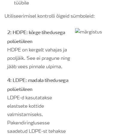
tüübile
Utiliseerimisel kontrolli õigeid sümboleid:
2: HDPE: kõrge tihedusega
polüetüleen
HDPE on kergelt vahajas ja
pooljäik. See ei pragune ning
jääb vees pinnale ulpima.
4: LDPE: madala tihedusega
polüetüleen
LDPE-d kasutatakse
elastsete kottide
valmistamiseks.
Pakendiringlusesse
saadetud LDPE-st tehakse