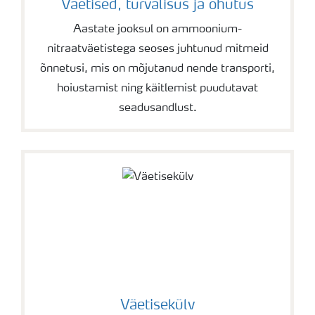
Väetised, turvalisus ja ohutus
Aastate jooksul on ammoonium-
nitraatväetistega seoses juhtunud mitmeid
õnnetusi, mis on mõjutanud nende transporti,
hoiustamist ning käitlemist puudutavat
seadusandlust.
Väetisekülv