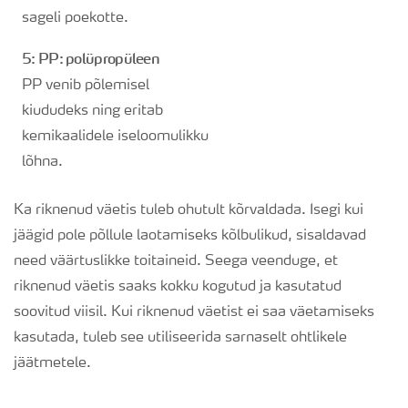
sageli poekotte.
5: PP: polüpropüleen
PP venib põlemisel
kiududeks ning eritab
kemikaalidele iseloomulikku
lõhna.
Ka riknenud väetis tuleb ohutult kõrvaldada. Isegi kui
jäägid pole põllule laotamiseks kõlbulikud, sisaldavad
need väärtuslikke toitaineid. Seega veenduge, et
riknenud väetis saaks kokku kogutud ja kasutatud
soovitud viisil. Kui riknenud väetist ei saa väetamiseks
kasutada, tuleb see utiliseerida sarnaselt ohtlikele
jäätmetele.