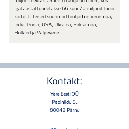
miljonil hektaril. Suurim tootja on Hiina , kus
igal aastal toodetakse 66 kuni 71 miljonit tonni
kartulit. Teised suurimad tootjad on Venemaa,
India, Poola, USA, Ukraina, Saksamaa,
Holland ja Valgevene.
Kontakt:
Yara Eesti OÜ
Papiniidu 5,
80042 Pärnu