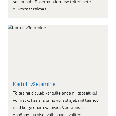
see annab täpsema tulemuse toiteainete
olukorrast taimes.
Kartuli väetamine
Toiteaineid tuleb kartulile anda nii täpselt kui
võimalik, kas siis enne või sel ajal, mil taimed
neid kõige enam vajavad. Väetamise
ebaõnnestumisel võib saagi kvaliteet