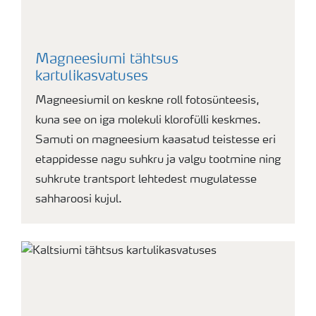
Magneesiumi tähtsus
kartulikasvatuses
Magneesiumil on keskne roll fotosünteesis,
kuna see on iga molekuli klorofülli keskmes.
Samuti on magneesium kaasatud teistesse eri
etappidesse nagu suhkru ja valgu tootmine ning
suhkrute trantsport lehtedest mugulatesse
sahharoosi kujul.