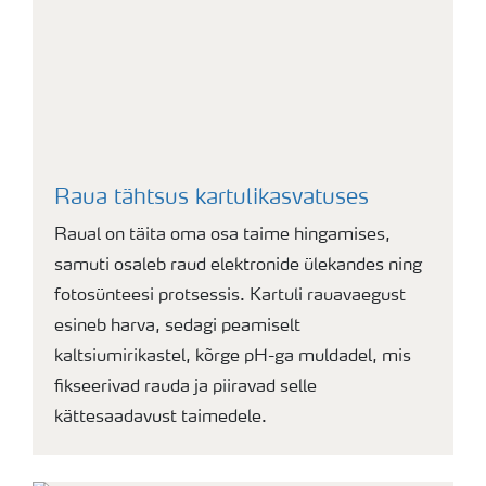
Raua tähtsus kartulikasvatuses
Raual on täita oma osa taime hingamises,
samuti osaleb raud elektronide ülekandes ning
fotosünteesi protsessis. Kartuli rauavaegust
esineb harva, sedagi peamiselt
kaltsiumirikastel, kõrge pH-ga muldadel, mis
fikseerivad rauda ja piiravad selle
kättesaadavust taimedele.