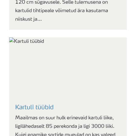
120 cm sügavusele. Selle tulemusena on
kartulid tihtipeale võimetud ära kasutama
niiskust ja...
Kartuli tüübid
Maailmas on suur hulk erinevaid kartuli liike,
ligilähedaselt 85 perekonda ja ligi 3000 liiki.
Kuigi enamike sortide mugulad on kas valged