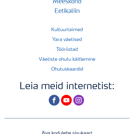
Meeskond
Eetikaliin
Kultuurtaimed
Yara väetised
Tööriistad
Väetiste ohutu käitlemine
Ohutuskaardid
Leia meid internetist:
facebook
youtube
instagram
Ava kodulehe sisukaart