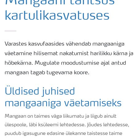
Mangaani tähtsus
kartulikasvatuses
Kartuli saak
Saagi kvaliteet
Varastes kasvufaasides vähendab mangaaniga
väetamine hilisemat nakatumist harilikku kärna ja
Kartuli puudushaigused
hõbekärna. Mugulate moodustumise ajal antud
mangaan tagab tugevama koore.
Väetamisprogrammid
Üldised juhised
Keskkonnahoid
mangaaniga väetamiseks
Mangaan on taimes väga liikumatu ja liigub ainult
ülespoole, läbi ksüleemi lehtedesse. Jõudes lehtedesse,
puudub igasugune edasine ülekanne taistesse taime