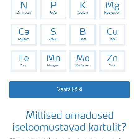
N
P
K
Mg
Lämmastik
Fosfor
Kaalium
Magneesium
Ca
S
B
Cu
Kaltsium
Väävel
Boor
Vask
Fe
Mn
Mo
Zn
Raud
Mangaan
Molübdeen
Tsink
Vaata kõiki
Millised omadused
iseloomustavad kartulit?