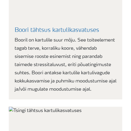
Boori tähtsus kartulikasvatuses
Booril on kartulile suur mõju. See toiteelement
tagab terve, korraliku koore, vähendab
sisemise rooste esinemist ning parandab
taimede stressitaluvust, eriti põuatingimuste
suhtes. Boori antakse kartulile kartulivagude
kokkukasvamise ja puhmiku moodustumise ajal
ja/või mugulate moodustumise ajal.