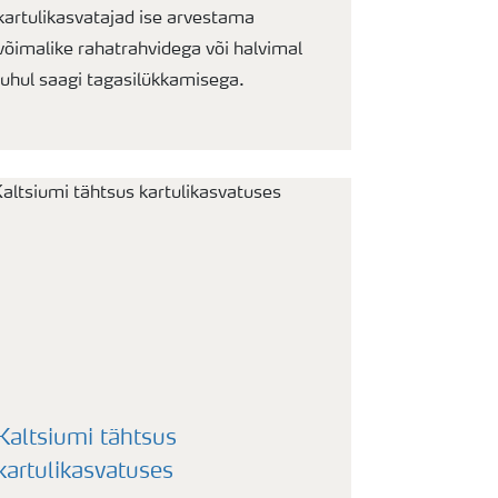
kartulikasvatajad ise arvestama
võimalike rahatrahvidega või halvimal
juhul saagi tagasilükkamisega.
Kaltsiumi tähtsus
kartulikasvatuses