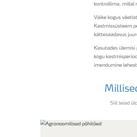
kontrollima, milla
Väike kogus väetist
Kastmissüsteem pea
kättesaadavus juure
Kasutades ülemisi 
kogu kastmisperiood
imendumine lehestik
Millis
Siit leiad ü