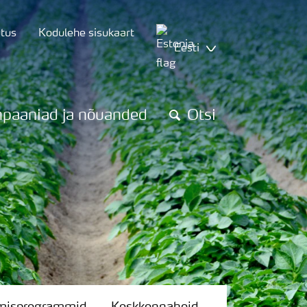
utus
Kodulehe sisukaart
Eesti
paaniad ja nõuanded
Otsi