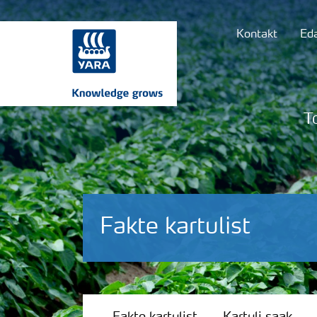
Kontakt
Ed
T
Fakte kartulist
Fakte kartulist