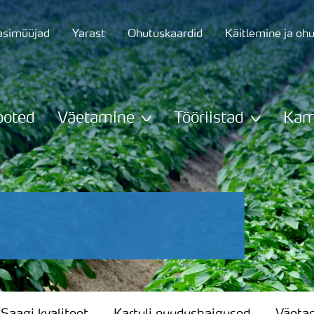
asimüüjad
Yarast
Ohutuskaardid
Käitlemine ja oh
ooted
Väetamine
Tööriistad
Kam