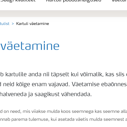
Saagi kvaliteet
Kartuli puudushaigused
Väeta
tulist
Kartuli väetamine
i väetamine
b kartulile anda nii täpselt kui võimalik, kas siis
ed neid kõige enam vajavad. Väetamise ebaõnnes
t halveneda ja saagikust vähendada.
ed on need, mis viiakse mulda koos seemnega kas seemne alla
lt annab parema tulemuse, kui asetada väetis mulda seemnest a