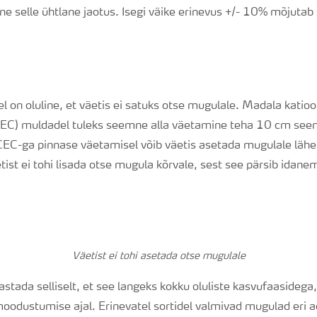
ne selle ühtlane jaotus. Isegi väike erinevus +/- 10% mõjutab
el on oluline, et väetis ei satuks otse mugulale. Madala katio
EC) muldadel tuleks seemne alla väetamine teha 10 cm seem
EC-ga pinnase väetamisel võib väetis asetada mugulale lähe
äetist ei tohi lisada otse mugula kõrvale, sest see pärsib idane
Väetist ei tohi asetada otse mugulale
stada selliselt, et see langeks kokku oluliste kasvufaasidega
moodustumise ajal. Erinevatel sortidel valmivad mugulad eri 