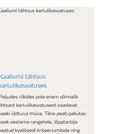
Kaaliumi tähtsus
kartulikasvatuses
Paljudes riikides pole enam võimalik
lihtsast kartulikasvatusest saadavat
saaki üldturul müüa. Täna peab pakutav
saak vastama rangetele, lõpptarbija
seatud kvaliteedi kriteeriumitele ning