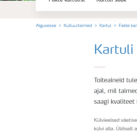
Fakte kartulist
Kartuli saak
Kartuli saak
Saagi kvaliteet
Algusesse
Kultuurtaimed
Kartul
Fakte kar
Kartuli puudushaigused
Kartul
Väetamisprogrammid
Toiteaineid tule
Keskkonnahoid
ajal, mil taim
saagi kvalitee
Külvieelsed väetis
külvi alla. Üldise