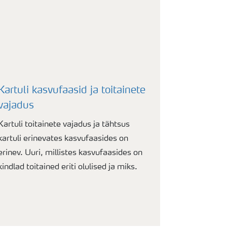
Kartuli kasvufaasid ja toitainete
vajadus
Kartuli toitainete vajadus ja tähtsus
kartuli erinevates kasvufaasides on
erinev. Uuri, millistes kasvufaasides on
kindlad toitained eriti olulised ja miks.