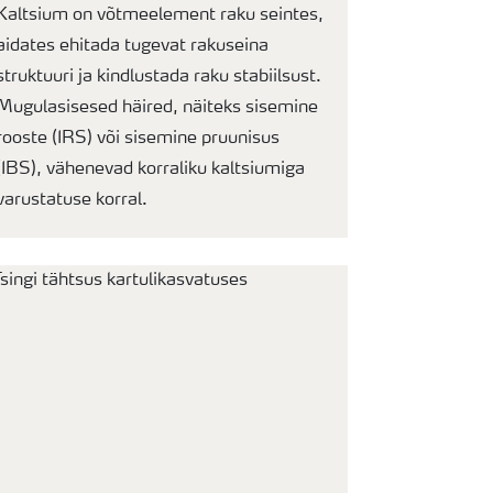
Kaltsium on võtmeelement raku seintes,
aidates ehitada tugevat rakuseina
struktuuri ja kindlustada raku stabiilsust.
Mugulasisesed häired, näiteks sisemine
rooste (IRS) või sisemine pruunisus
(IBS), vähenevad korraliku kaltsiumiga
varustatuse korral.