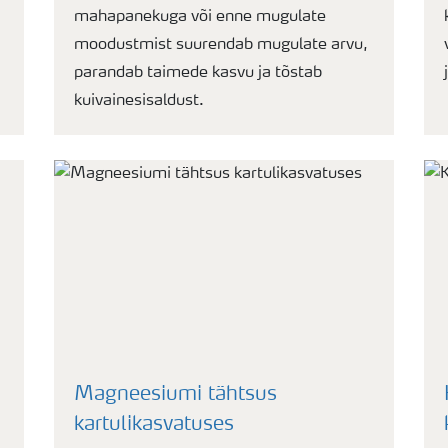
mahapanekuga või enne mugulate
moodustmist suurendab mugulate arvu,
parandab taimede kasvu ja tõstab
kuivainesisaldust.
s
Magneesiumi tähtsus
kartulikasvatuses