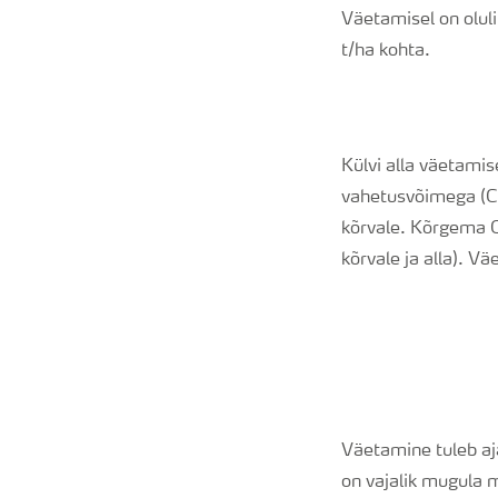
Väetamisel on oluli
t/ha kohta.
Külvi alla väetamis
vahetusvõimega (C
kõrvale. Kõrgema C
kõrvale ja alla). V
Väetamine tuleb aja
on vajalik mugula 