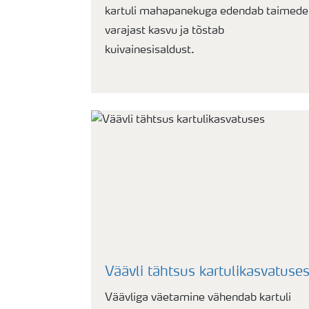
kartuli mahapanekuga edendab taimede
varajast kasvu ja tõstab
kuivainesisaldust.
Väävli tähtsus kartulikasvatuse
Väävliga väetamine vähendab kartuli