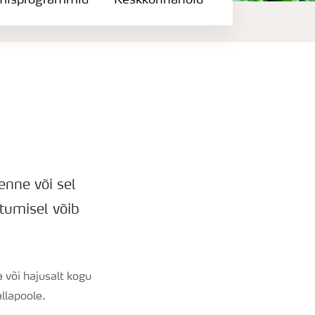
misprogrammid
Keskkonnahoid
 enne või sel
tumisel võib
 või hajusalt kogu
llapoole.