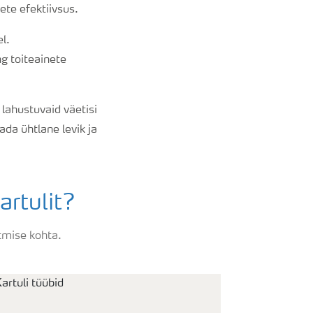
ete efektiivsus.
l.
g toiteainete
lahustuvaid väetisi
ada ühtlane levik ja
rtulit?
otmise kohta.