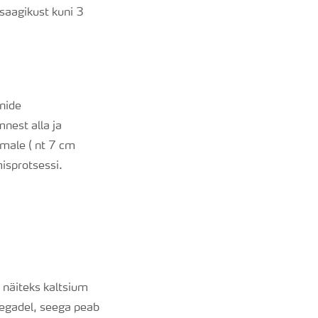
 saagikust kuni 3
onide
nest alla ja
male ( nt 7 cm
misprotsessi.
, näiteks kaltsium
aegadel, seega peab