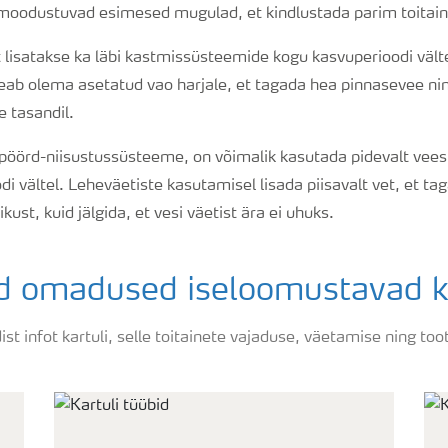
l moodustuvad esimesed mugulad, et kindlustada parim toitain
 lisatakse ka läbi kastmissüsteemide kogu kasvuperioodi välte
b olema asetatud vao harjale, et tagada hea pinnasevee nin
 tasandil.
pöörd-niisustussüsteeme, on võimalik kasutada pidevalt vees 
i vältel. Leheväetiste kasutamisel lisada piisavalt vet, et tag
ust, kuid jälgida, et vesi väetist ära ei uhuks.
ed omadused iseloomustavad ka
ldist infot kartuli, selle toitainete vajaduse, väetamise ning to