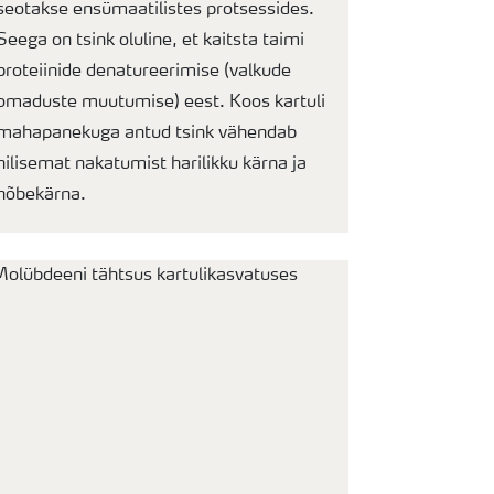
seotakse ensümaatilistes protsessides.
Seega on tsink oluline, et kaitsta taimi
proteiinide denatureerimise (valkude
omaduste muutumise) eest. Koos kartuli
mahapanekuga antud tsink vähendab
hilisemat nakatumist harilikku kärna ja
hõbekärna.