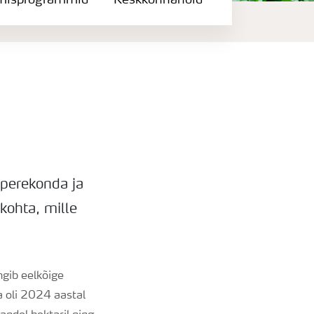
misprogrammid
Keskkonnahoid
 perekonda ja
 kohta, mille
ngib eelkõige
a oli 2024 aastal