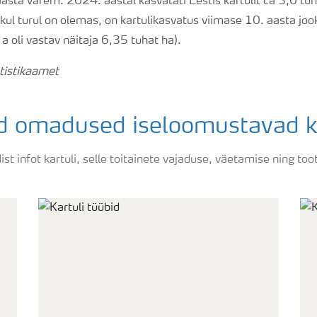
sta varem. 2024. aastal kasvatati Eestis kartulit ca 3,0 tuh
ikul turul on olemas, on kartulikasvatus viimase 10. aasta jo
a oli vastav näitaja 6,35 tuhat ha).
atistikaamet
ed omadused iseloomustavad ka
ldist infot kartuli, selle toitainete vajaduse, väetamise ning to