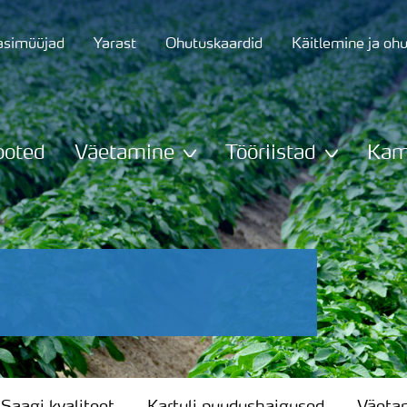
asimüüjad
Yarast
Ohutuskaardid
Käitlemine ja oh
ooted
Väetamine
Tööriistad
Kam