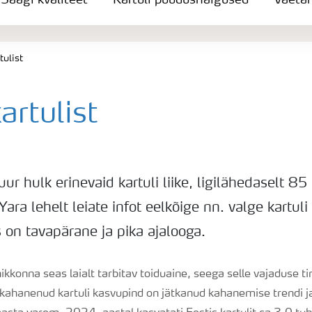
Saagi kvaliteet
Kartuli puudushaigused
Väeta
tulist
artulist
r hulk erinevaid kartuli liike, ligilähedaselt 85
 Yara lehelt leiate infot eelkõige nn. valge kartuli
 on tavapärane ja pika ajalooga.
nikkonna seas laialt tarbitav toiduaine, seega selle vajaduse ti
t kahanenud kartuli kasvupind on jätkanud kahanemise trendi j