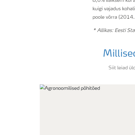
8,0% väiksem kui aa
kuigi vajadus kohal
poole võrra (2014. 
* Allikas: Eesti St
Millis
Siit leiad ü