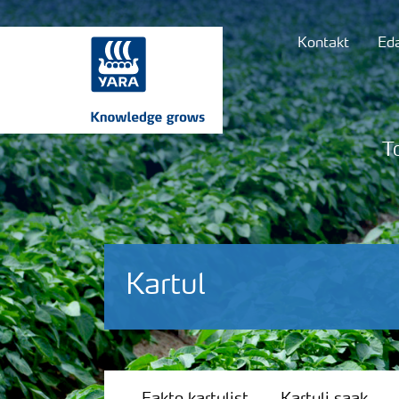
Kontakt
Ed
T
Kartul
Fakte kartulist