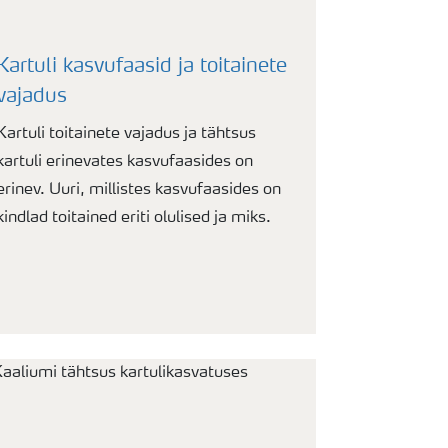
Kartuli kasvufaasid ja toitainete
vajadus
Kartuli toitainete vajadus ja tähtsus
kartuli erinevates kasvufaasides on
erinev. Uuri, millistes kasvufaasides on
kindlad toitained eriti olulised ja miks.