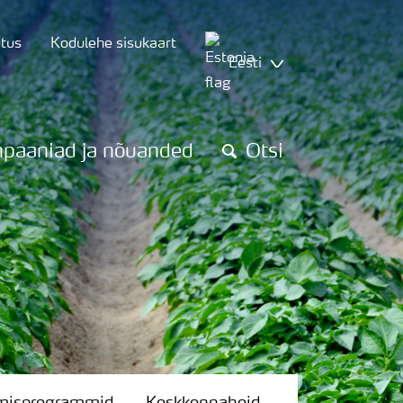
utus
Kodulehe sisukaart
Eesti
paaniad ja nõuanded
Otsi