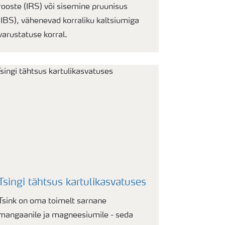
rooste (IRS) või sisemine pruunisus
(IBS), vähenevad korraliku kaltsiumiga
varustatuse korral.
Tsingi tähtsus kartulikasvatuses
Tsink on oma toimelt sarnane
mangaanile ja magneesiumile - seda