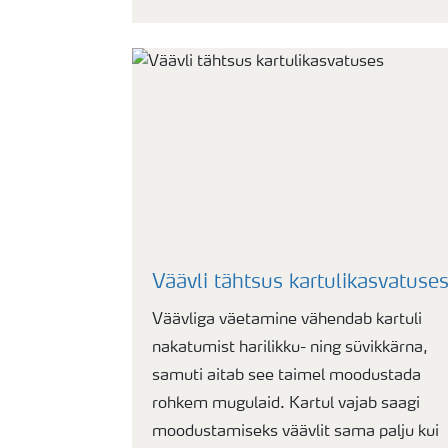
Väävli tähtsus kartulikasvatuse
Väävliga väetamine vähendab kartuli
nakatumist harilikku- ning süvikkärna,
samuti aitab see taimel moodustada
rohkem mugulaid. Kartul vajab saagi
moodustamiseks väävlit sama palju kui