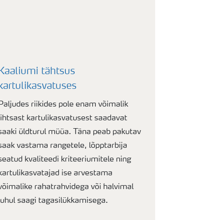
Kaaliumi tähtsus
kartulikasvatuses
Paljudes riikides pole enam võimalik
lihtsast kartulikasvatusest saadavat
saaki üldturul müüa. Täna peab pakutav
saak vastama rangetele, lõpptarbija
seatud kvaliteedi kriteeriumitele ning
kartulikasvatajad ise arvestama
võimalike rahatrahvidega või halvimal
juhul saagi tagasilükkamisega.