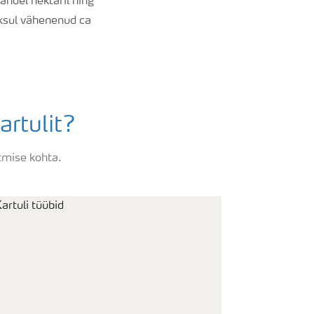
andel hektaril ning
oksul vähenenud ca
rtulit?
otmise kohta.