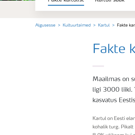
Fakte kartulist
Kartuli saak
Kartuli saak
Saagi kvaliteet
Algusesse
Kultuurtaimed
Kartul
Fakte kar
Kartuli puudushaigused
Fakte k
Väetamisprogrammid
Maailmas on suu
Keskkonnahoid
ligi 3000 liiki.
kasvatus Eestis
Kartul on Eesti ela
kohalik turg. Pikal