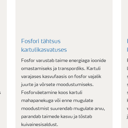
Fosfori tähtsus
kartulikasvatuses
Fosfor varustab taime energiaga ioonide
omastamiseks ja transpordiks. Kartuli
varajases kasvufaasis on fosfor vajalik
juurte ja võrsete moodustumiseks.
s
Fosforväetamine koos kartuli
mahapanekuga või enne mugulate
moodustmist suurendab mugulate arvu,
parandab taimede kasvu ja tõstab
kuivainesisaldust.