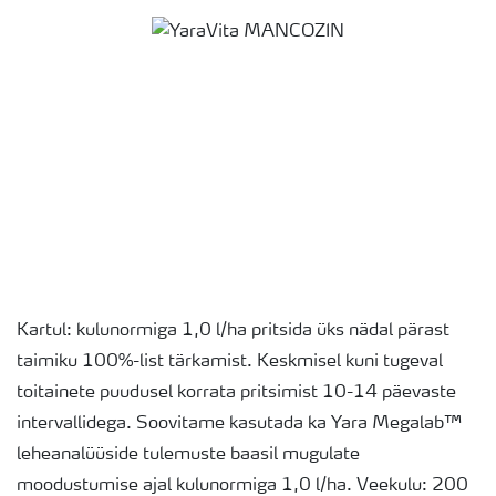
Kartul: kulunormiga 1,0 l/ha pritsida üks nädal pärast
taimiku 100%-list tärkamist. Keskmisel kuni tugeval
toitainete puudusel korrata pritsimist 10-14 päevaste
intervallidega. Soovitame kasutada ka Yara Megalab™
leheanalüüside tulemuste baasil mugulate
moodustumise ajal kulunormiga 1,0 l/ha. Veekulu: 200