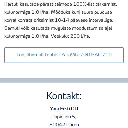
Kartul: kasutada pärast taimede 100%-list tärkamist,
kulunormiga 1,0 l/ha. Mõõduka kuni suure puuduse
korral korrata pritsimist 10-14 päevase intervalliga.
Samuti võib kasutada mugulate moodustumise ajal
kulunormiga 1,0 l/ha. Veekulu: 200 l/ha.
Loe lähemalt tootest YaraVita ZINTRAC 700
Kontakt:
Yara Eesti OÜ
Papiniidu 5,
80042 Pärnu