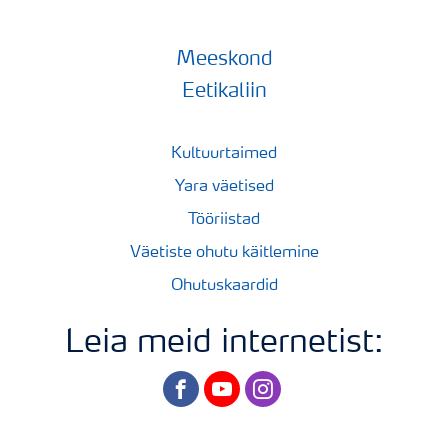
Meeskond
Eetikaliin
Kultuurtaimed
Yara väetised
Tööriistad
Väetiste ohutu käitlemine
Ohutuskaardid
Leia meid internetist:
facebook
youtube
instagram