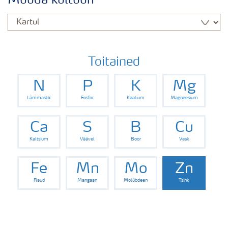
Muuda kultuuri
Kartuli saak
Saagi kvaliteet
Toitained
N
P
K
Mg
Kartuli puudushaigused
Lämmastik
Fosfor
Kaalium
Magneesium
Väetamisprogrammid
Ca
S
B
Cu
Kaltsium
Väävel
Boor
Vask
Keskkonnahoid
Fe
Mn
Mo
Zn
Raud
Mangaan
Molübdeen
Tsink