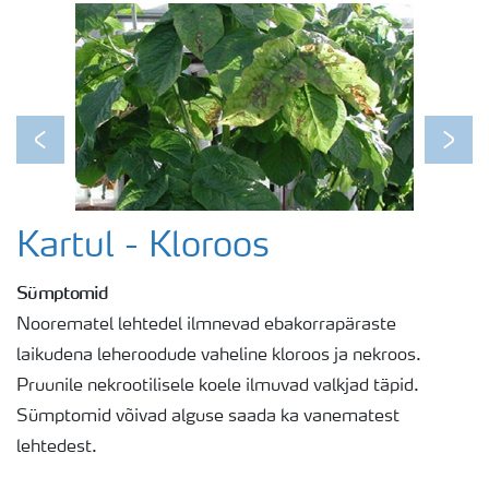
Previous
Next
Kartul - Kloroos
Sümptomid
Noorematel lehtedel ilmnevad ebakorrapäraste
laikudena leheroodude vaheline kloroos ja nekroos.
Pruunile nekrootilisele koele ilmuvad valkjad täpid.
Sümptomid võivad alguse saada ka vanematest
lehtedest.