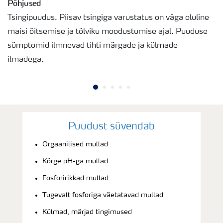
Põhjused
Tsingipuudus. Piisav tsingiga varustatus on väga oluline
maisi õitsemise ja tõlviku moodustumise ajal. Puuduse
sümptomid ilmnevad tihti märgade ja külmade
ilmadega.
Puudust süvendab
Orgaanilised mullad
Kõrge pH-ga mullad
Fosforirikkad mullad
Tugevalt fosforiga väetatavad mullad
Külmad, märjad tingimused