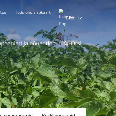
utus
Kodulehe sisukaart
Eesti
paaniad ja nõuanded
Otsi