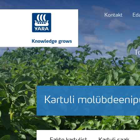
Kontakt
Ed
T
Kartuli molübdeeni
Fakte kartulist