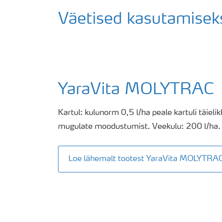
Väetised kasutamisek
YaraVita MOLYTRAC
Kartul: kulunorm 0,5 l/ha peale kartuli täieli
mugulate moodustumist. Veekulu: 200 l/ha.
Loe lähemalt tootest YaraVita MOLYTRA