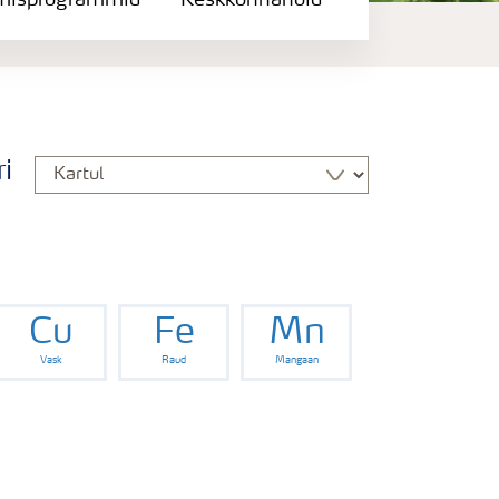
misprogrammid
Keskkonnahoid
i
Cu
Fe
Mn
Vask
Raud
Mangaan