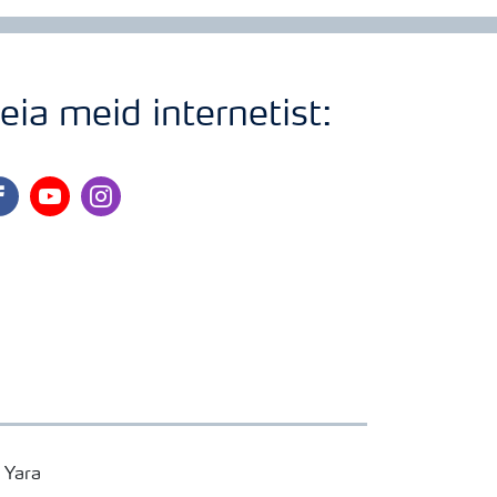
eia meid internetist:
cebook
youtube
instagram
 Yara