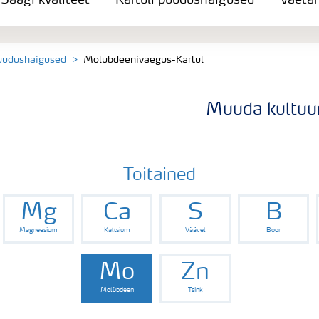
Saagi kvaliteet
Kartuli puudushaigused
Väeta
puudushaigused
Molübdeenivaegus-Kartul
Muuda kultuur
Toitained
Mg
Ca
S
B
Magneesium
Kaltsium
Väävel
Boor
Mo
Zn
Molübdeen
Tsink