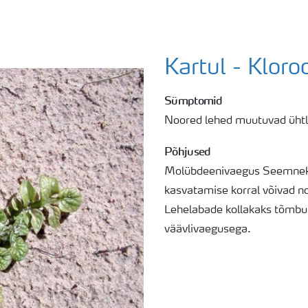
Kartul - Kloro
Sümptomid
Noored lehed muutuvad ühtla
Põhjused
Molübdeenivaegus Seemneka
kasvatamise korral võivad 
Lehelabade kollakaks tõmbu
väävlivaegusega.