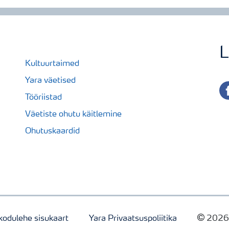
L
Kultuurtaimed
Yara väetised
fa
Tööriistad
Väetiste ohutu käitlemine
Ohutuskaardid
kodulehe sisukaart
Yara Privaatsuspoliitika
2026