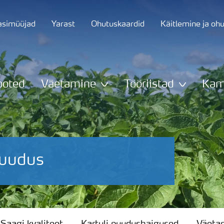
asimüüjad
Yarast
Ohutuskaardid
Käitlemine ja oh
ooted
Väetamine
Tööriistad
Kam
puudus