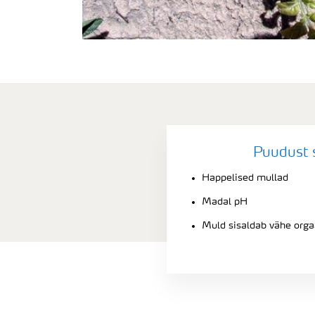
Puudust 
Happelised mullad
Madal pH
Muld sisaldab vähe orgaa