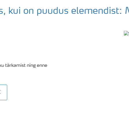
s, kui on puudus elemendist:
kku tärkamist ning enne
C