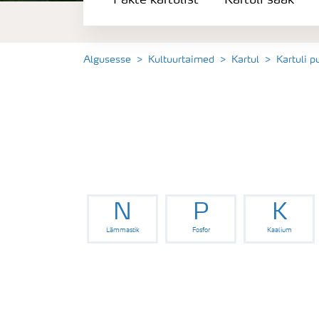
Fakte kartulist
Kartuli saak
Kartuli saak
Saagi kvaliteet
Algusesse
Kultuurtaimed
Kartul
Kartuli 
Kartuli puudushaigused
Väetamisprogrammid
Keskkonnahoid
N
P
K
Lämmastik
Fosfor
Kaalium