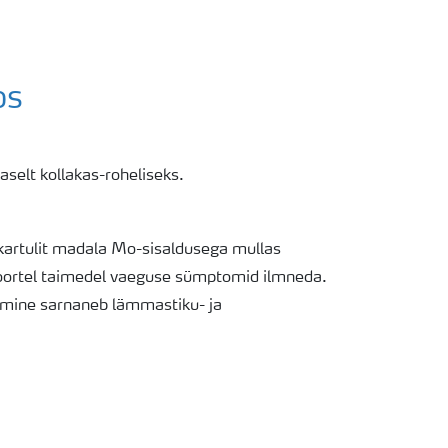
os
selt kollakas-roheliseks.
rtulit madala Mo-sisaldusega mullas
noortel taimedel vaeguse sümptomid ilmneda.
mine sarnaneb lämmastiku- ja