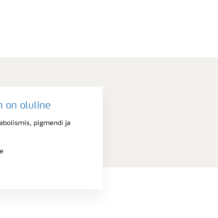
 on oluline
bolismis, pigmendi ja
le