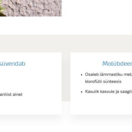
süvendab
Molübdeen
Osaleb lämmastiku meta
klorofülli sünteesis
Kasulik kasvule ja saagi
nilist ainet