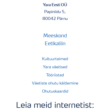
Yara Eesti OÜ
Päritolumaa: Inglismaa
Papiniidu 5,
80042 Pärnu
Meeskond
Eetikaliin
Kultuurtaimed
Yara väetised
Tööriistad
Väetiste ohutu käitlemine
Ohutuskaardid
Leia meid internetist: