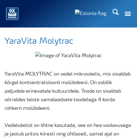
Otsi
Toggle
Toggle country langu
YaraVita Molytrac
YaraVita MOLYTRAC on vedel mikroväetis, mis sisaldab
kõrgel kontsentratsioonil molübdeeni. On sobilik
paljudele erinevatele kultuuridele. Toode on sisaldab
võrreldes teiste samalaadsete toodetega 4 korda
rohkem molübdeeni.
Vedelväetist on lihtne kasutada, see on hea voolavusega
ja jaotub pritsis kiiresti ning ühtlaselt, samal ajal on