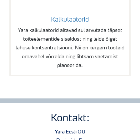
Kalkulaatorid
Yara kalkulaatorid aitavad sul arvutada täpset
toiteelementide sisaldust ning leida õiget
lahuse kontsentratsiooni. Nii on kergem tooteid
omavahel võrrelda ning lihtsam väetamist
planeerida.
Kontakt:
Yara Eesti OÜ