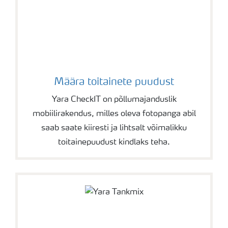
Määra toitainete puudust
Yara CheckIT on põllumajanduslik
mobiilirakendus, milles oleva fotopanga abil
saab saate kiiresti ja lihtsalt võimalikku
toitainepuudust kindlaks teha.