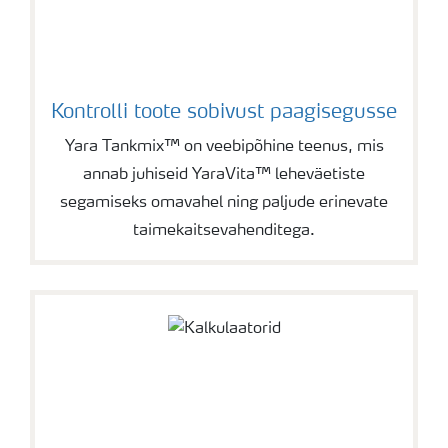
Kontrolli toote sobivust paagisegusse
Yara Tankmix™ on veebipõhine teenus, mis
annab juhiseid YaraVita™ leheväetiste
segamiseks omavahel ning paljude erinevate
taimekaitsevahenditega.