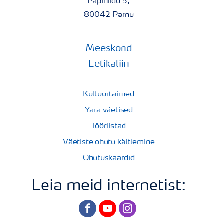
Papiniidu 5,
80042 Pärnu
Meeskond
Eetikaliin
Kultuurtaimed
Yara väetised
Tööriistad
Väetiste ohutu käitlemine
Ohutuskaardid
Leia meid internetist:
facebook
youtube
instagram