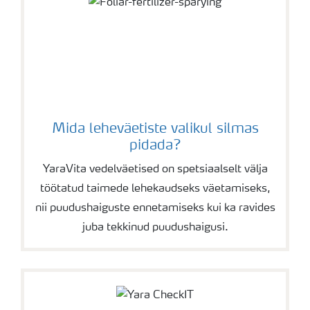
Pakendi suurus: 5 L
Mahumass: 1,734 kg/l
Päritolumaa: Inglismaa
Mida leheväetiste valikul silmas
pidada?
YaraVita vedelväetised on spetsiaalselt välja
töötatud taimede lehekaudseks väetamiseks,
nii puudushaiguste ennetamiseks kui ka ravides
juba tekkinud puudushaigusi.