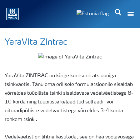
Otsi
Toggle
Toggle country langu
YaraVita Zintrac
YaraVita ZINTRAC on kõrge kontsentratsiooniga
tsinkväetis. Tänu oma erilisele formulatsioonile sisaldab
võrreldes tüüpiliste tsinki sisaldavate vedelväetistega 8-
10 korda ning tüüpiliste kelaaditud sulfaadi- või
nitraadipõhiste vedelväetistega võrreldes 3-4 korda
rohkem tsinki.
Vedelväetist on lihtne kasutada, see on hea voolavusega