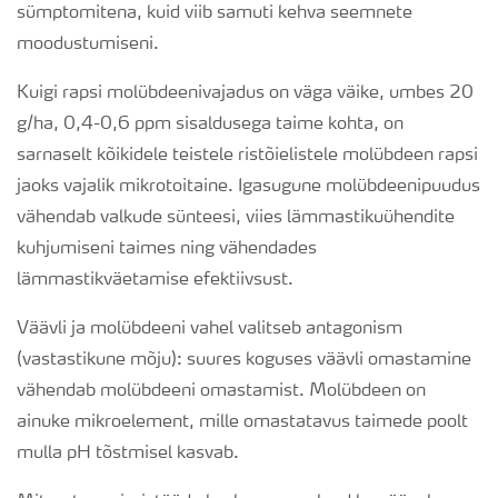
sümptomitena, kuid viib samuti kehva seemnete
moodustumiseni.
Kuigi rapsi molübdeenivajadus on väga väike, umbes 20
g/ha, 0,4-0,6 ppm sisaldusega taime kohta, on
sarnaselt kõikidele teistele ristõielistele molübdeen rapsi
jaoks vajalik mikrotoitaine. Igasugune molübdeenipuudus
vähendab valkude sünteesi, viies lämmastikuühendite
kuhjumiseni taimes ning vähendades
lämmastikväetamise efektiivsust.
Väävli ja molübdeeni vahel valitseb antagonism
(vastastikune mõju): suures koguses väävli omastamine
vähendab molübdeeni omastamist. Molübdeen on
ainuke mikroelement, mille omastatavus taimede poolt
mulla pH tõstmisel kasvab.