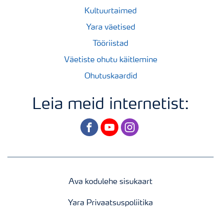
Kultuurtaimed
Yara väetised
Tööriistad
Väetiste ohutu käitlemine
Ohutuskaardid
Leia meid internetist:
facebook
youtube
instagram
Ava kodulehe sisukaart
Yara Privaatsuspoliitika