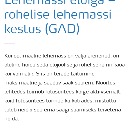
Lehemassi eluiga –
rohelise lehemassi
Rapsi saak
kestus (GAD)
Saagi kvaliteet
Rapsi puudushaigused
Kui optimaalne lehemass on välja arenenud, on
oluline hoida seda elujõulise ja rohelisena nii kaua
Väetamisprogrammid
kui võimalik. Siis on terade täitumine
maksimaalne ja saadav saak suurem. Noortes
Keskkonnahoid
lehtedes toimub fotosüntees kõige aktiivsemalt,
kuid fotosüntees toimub ka kõtrades, mistõttu
tuleb neidki suurema saagi saamiseks tervetena
hoida.