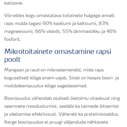
katioone.
Võrreldes kogu omastatava toitainete hulgaga annab
raps mulda tagasi 90% kaaliumi ja kaltsiumi, 83%
magneesiumi, 66% väävlit, 55% lämmastikku ja 46%
fosforit.
Mikrotoitainete omastamine rapsi
poolt
Mangaan ja raud on mikroelemendid, mida raps
koguseliselt kõige enam vajab. Siiski on hoopis boori- ja
molübdeenipuudus kõige sagedasemad.
Booripuudus vähendab oluliselt õietolmu vitaalsust ning
seemnete moodustumist, seeläbi ka taimede õitsemist
ja väetamise efektiivsust. Väheneb ka proteiinisisaldus.
Kerge booripuudus ei pruugi väljenduda nähtavate