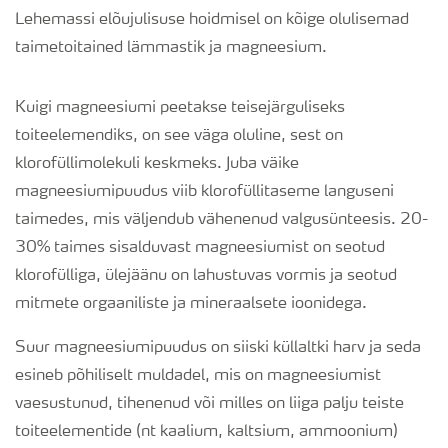
Lehemassi elõujulisuse hoidmisel on kõige olulisemad
taimetoitained lämmastik ja magneesium.
Kuigi magneesiumi peetakse teisejärguliseks
toiteelemendiks, on see väga oluline, sest on
klorofüllimolekuli keskmeks. Juba väike
magneesiumipuudus viib klorofüllitaseme languseni
taimedes, mis väljendub vähenenud valgusünteesis. 20-
30% taimes sisalduvast magneesiumist on seotud
klorofülliga, ülejäänu on lahustuvas vormis ja seotud
mitmete orgaaniliste ja mineraalsete ioonidega.
Suur magneesiumipuudus on siiski küllaltki harv ja seda
esineb põhiliselt muldadel, mis on magneesiumist
vaesustunud, tihenenud või milles on liiga palju teiste
toiteelementide (nt kaalium, kaltsium, ammoonium)