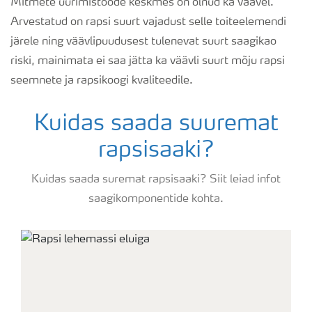
Mitmete uurimistööde keskmes on olnud ka väävel.
Arvestatud on rapsi suurt vajadust selle toiteelemendi
järele ning väävlipuudusest tulenevat suurt saagikao
riski, mainimata ei saa jätta ka väävli suurt mõju rapsi
seemnete ja rapsikoogi kvaliteedile.
Kuidas saada suuremat
rapsisaaki?
Kuidas saada suremat rapsisaaki? Siit leiad infot
saagikomponentide kohta.