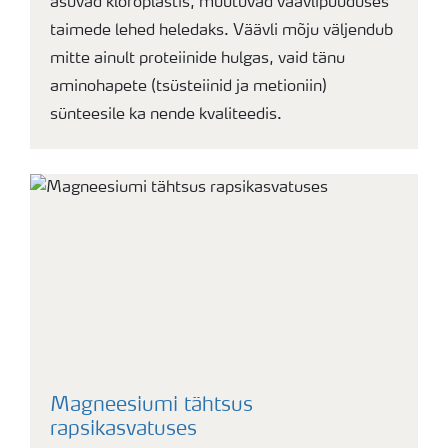
asuvad kloroplastis, muutuvad väävlipuuduses
taimede lehed heledaks. Väävli mõju väljendub
mitte ainult proteiinide hulgas, vaid tänu
aminohapete (tsüsteiinid ja metioniin)
sünteesile ka nende kvaliteedis.
Magneesiumi tähtsus
rapsikasvatuses