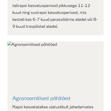
talirapsi kasvatusperiood pikkusega 11-12
kuud ning suvirapsi kasvatusperiood, mis
kestab kas 6-7 kuud parasvõötme aladel või 8-
9 kuud troopilistel aladel.
Agronoomilised põhitõed
Rapsi kasvatatakse ulatuslikult jahedamates