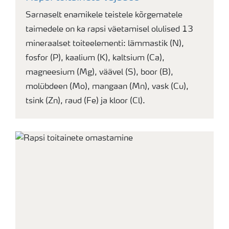
Sarnaselt enamikele teistele kõrgematele
taimedele on ka rapsi väetamisel olulised 13
mineraalset toiteelementi: lämmastik (N),
fosfor (P), kaalium (K), kaltsium (Ca),
magneesium (Mg), väävel (S), boor (B),
molübdeen (Mo), mangaan (Mn), vask (Cu),
tsink (Zn), raud (Fe) ja kloor (Cl).