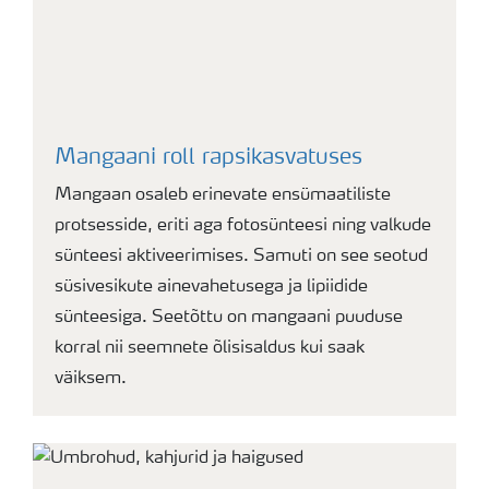
Mangaani roll rapsikasvatuses
Mangaan osaleb erinevate ensümaatiliste
protsesside, eriti aga fotosünteesi ning valkude
sünteesi aktiveerimises. Samuti on see seotud
süsivesikute ainevahetusega ja lipiidide
sünteesiga. Seetõttu on mangaani puuduse
korral nii seemnete õlisisaldus kui saak
väiksem.