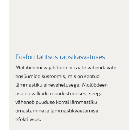
Fosfori tähtsus rapsikasvatuses
Molübdeeni vajab taim nitraate vähendavate
ensüümide süsteemis, mis on seotud
lämmastiku ainevahetusega. Molübdeen
osaleb valkude moodustumises, seega
väheneb puuduse korral lämmastiku
omastamine ja lämmastikväetamise
efektiivsus.