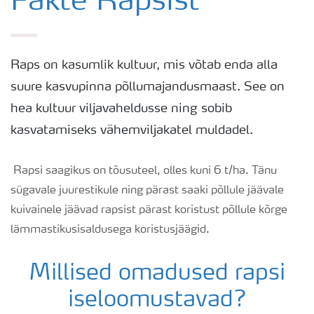
Fakte Rapsist
Rapsi saak
Raps on kasumlik kultuur, mis võtab enda alla
Saagi kvaliteet
suure kasvupinna põllumajandusmaast. See on
hea kultuur viljavaheldusse ning sobib
Rapsi puudushaigused
kasvatamiseks vähemviljakatel muldadel.
Väetamisprogrammid
Rapsi saagikus on tõusuteel, olles kuni 6 t/ha. Tänu
sügavale juurestikule ning pärast saaki põllule jäävale
kuivainele jäävad rapsist pärast koristust põllule kõrge
Keskkonnahoid
lämmastikusisaldusega koristusjäägid.
Millised omadused rapsi
iseloomustavad?