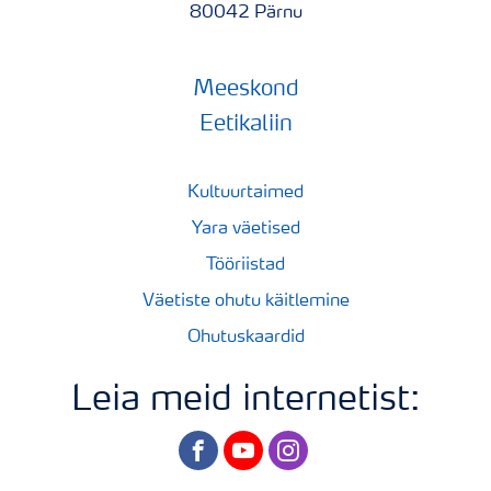
80042 Pärnu
Meeskond
Eetikaliin
Kultuurtaimed
Yara väetised
Tööriistad
Väetiste ohutu käitlemine
Ohutuskaardid
Leia meid internetist:
facebook
youtube
instagram