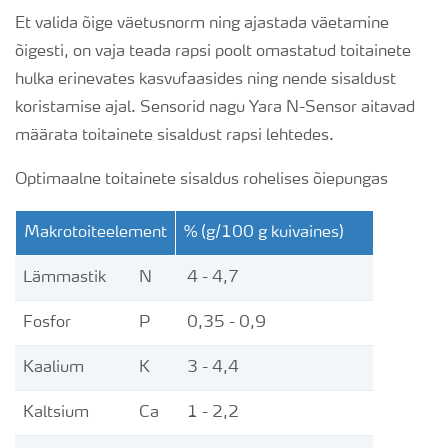
Et valida õige väetusnorm ning ajastada väetamine
õigesti, on vaja teada rapsi poolt omastatud toitainete
hulka erinevates kasvufaasides ning nende sisaldust
koristamise ajal. Sensorid nagu Yara N-Sensor aitavad
määrata toitainete sisaldust rapsi lehtedes.
Optimaalne toitainete sisaldus rohelises õiepungas
Makrotoiteelement
% (g/100 g kuivaines)
Lämmastik
N
4 - 4,7
Fosfor
P
0,35 - 0,9
Kaalium
K
3 - 4,4
Kaltsium
Ca
1 - 2,2