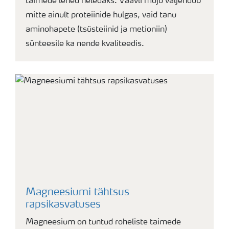
taimede lehed heledaks. Väävli mõju väljendub
mitte ainult proteiinide hulgas, vaid tänu
aminohapete (tsüsteiinid ja metioniin)
sünteesile ka nende kvaliteedis.
Magneesiumi tähtsus
rapsikasvatuses
Magneesium on tuntud roheliste taimede