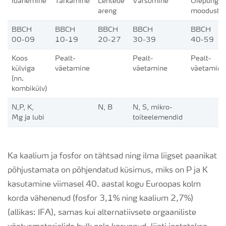
Idanemine
Tärkamine
Lehtede
Varsumine
Õiepunga
areng
moodustu
BBCH
BBCH
BBCH
BBCH
BBCH
00-09
10-19
20-27
30-39
40-59
Koos
Pealt-
Pealt-
Pealt-
külviga
väetamine
väetamine
väetamine
(nn.
kombikülv)
N,P, K,
N, B
N, S, mikro-
Mg ja lubi
toiteelemendid
Ka kaalium ja fosfor on tähtsad ning ilma liigset paanikat
põhjustamata on põhjendatud küsimus, miks on P ja K
kasutamine viimasel 40. aastal kogu Euroopas kolm
korda vähenenud (fosfor 3,1% ning kaalium 2,7%)
(allikas: IFA), samas kui alternatiivsete orgaaniliste