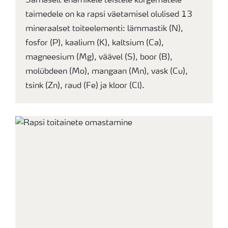
Sarnaselt enamikele teistele kõrgematele
taimedele on ka rapsi väetamisel olulised 13
mineraalset toiteelementi: lämmastik (N),
fosfor (P), kaalium (K), kaltsium (Ca),
magneesium (Mg), väävel (S), boor (B),
molübdeen (Mo), mangaan (Mn), vask (Cu),
tsink (Zn), raud (Fe) ja kloor (Cl).