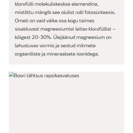
klorofülli molekuliskeskse elemendina,
mistõttu mängib see olulist rolli fotosünteesis.
Ometi on vaid väike osa kogu taimes
sisalduvast magneesiumist leitav klorofüllist –
kõigest 20-30%. Ülejäänud magneesium on
lahustuvas vormis ja seotud mitmete
orgaaniliste ja mineraalsete ioonidega.