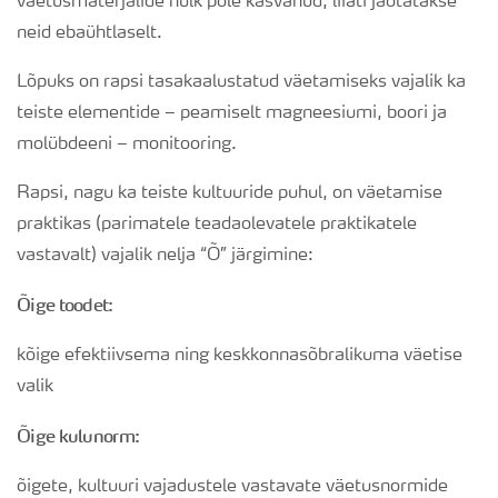
väetusmaterjalide hulk pole kasvanud, liiati jaotatakse
neid ebaühtlaselt.
Lõpuks on rapsi tasakaalustatud väetamiseks vajalik ka
teiste elementide – peamiselt magneesiumi, boori ja
molübdeeni – monitooring.
Rapsi, nagu ka teiste kultuuride puhul, on väetamise
praktikas (parimatele teadaolevatele praktikatele
vastavalt) vajalik nelja “Õ” järgimine:
Õige toodet:
kõige efektiivsema ning keskkonnasõbralikuma väetise
valik
Õige kulunorm:
õigete, kultuuri vajadustele vastavate väetusnormide