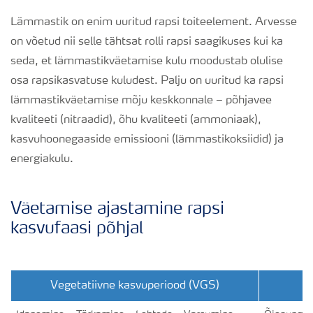
Lämmastik on enim uuritud rapsi toiteelement. Arvesse
on võetud nii selle tähtsat rolli rapsi saagikuses kui ka
seda, et lämmastikväetamise kulu moodustab olulise
osa rapsikasvatuse kuludest. Palju on uuritud ka rapsi
lämmastikväetamise mõju keskkonnale – põhjavee
kvaliteeti (nitraadid), õhu kvaliteeti (ammoniaak),
kasvuhoonegaaside emissiooni (lämmastikoksiidid) ja
energiakulu.
Väetamise ajastamine rapsi
kasvufaasi põhjal
Vegetatiivne kasvuperiood (VGS)