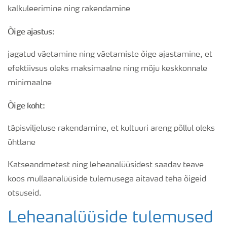
kalkuleerimine ning rakendamine
Õige ajastus:
jagatud väetamine ning väetamiste õige ajastamine, et
efektiivsus oleks maksimaalne ning mõju keskkonnale
minimaalne
Õige koht:
täpisviljeluse rakendamine, et kultuuri areng põllul oleks
ühtlane
Katseandmetest ning leheanalüüsidest saadav teave
koos mullaanalüüside tulemusega aitavad teha õigeid
otsuseid.
Leheanalüüside tulemused