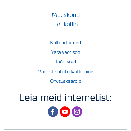
Meeskond
Eetikaliin
Kultuurtaimed
Yara väetised
Tööriistad
Väetiste ohutu käitlemine
Ohutuskaardid
Leia meid internetist:
facebook
youtube
instagram