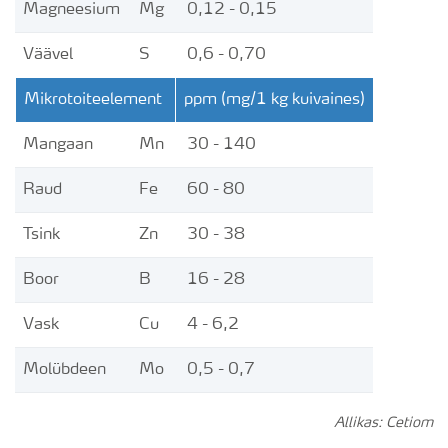
Magneesium
Mg
0,12 - 0,15
Väävel
S
0,6 - 0,70
Mikrotoiteelement
ppm (mg/1 kg kuivaines)
Mangaan
Mn
30 - 140
Raud
Fe
60 - 80
Tsink
Zn
30 - 38
Boor
B
16 - 28
Vask
Cu
4 - 6,2
Molübdeen
Mo
0,5 - 0,7
Allikas: Cetiom