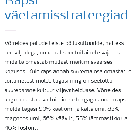
Rapsi
väetamisstrateegiad
Rapsi saak
Saagi kvaliteet
Võrreldes paljude teiste põllukultuuride, näiteks
teraviljadega, on rapsil suur toitainete vajadus,
Rapsi puudushaigused
mida ta omastab mullast märkimisväärses
koguses. Kuid raps annab suurema osa omastatud
Väetamisprogrammid
toitainetest mulda tagasi ning on seetõttu
suurepärane kultuur viljavaheldusse. Võrreldes
Keskkonnahoid
kogu omastatava toitainete hulgaga annab raps
mulda tagasi 90% kaaliumi ja kaltsiumi, 83%
magneesiumi, 66% väävlit, 55% lämmastikku ja
46% fosforit.