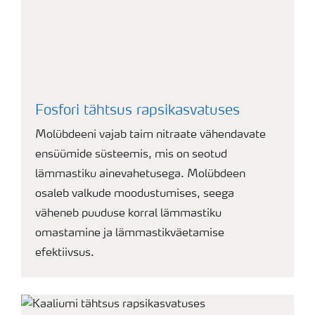
Fosfori tähtsus rapsikasvatuses
Molübdeeni vajab taim nitraate vähendavate
ensüümide süsteemis, mis on seotud
lämmastiku ainevahetusega. Molübdeen
osaleb valkude moodustumises, seega
väheneb puuduse korral lämmastiku
omastamine ja lämmastikväetamise
efektiivsus.