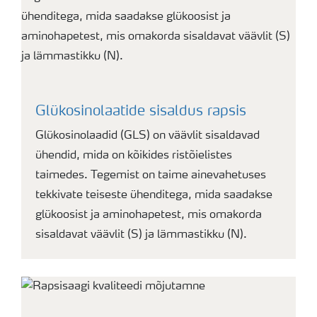
Glükosinolaatide sisaldus rapsis
Glükosinolaadid (GLS) on väävlit sisaldavad
ühendid, mida on kõikides ristõielistes
taimedes. Tegemist on taime ainevahetuses
tekkivate teiseste ühenditega, mida saadakse
glükoosist ja aminohapetest, mis omakorda
sisaldavat väävlit (S) ja lämmastikku (N).