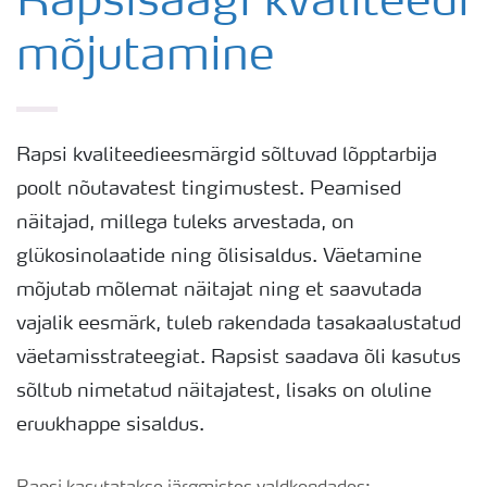
Rapsisaagi kvaliteedi
mõjutamine
Rapsi saak
Saagi kvaliteet
Rapsi kvaliteedieesmärgid sõltuvad lõpptarbija
poolt nõutavatest tingimustest. Peamised
Rapsi puudushaigused
näitajad, millega tuleks arvestada, on
glükosinolaatide ning õlisisaldus. Väetamine
Väetamisprogrammid
mõjutab mõlemat näitajat ning et saavutada
vajalik eesmärk, tuleb rakendada tasakaalustatud
Keskkonnahoid
väetamisstrateegiat. Rapsist saadava õli kasutus
sõltub nimetatud näitajatest, lisaks on oluline
eruukhappe sisaldus.