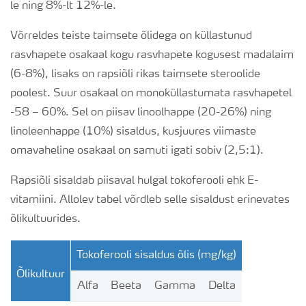
le ning 8%-lt 12%-le.
Võrreldes teiste taimsete õlidega on küllastunud
rasvhapete osakaal kogu rasvhapete kogusest madalaim
(6-8%), lisaks on rapsiõli rikas taimsete steroolide
poolest. Suur osakaal on monoküllastumata rasvhapetel
-58 – 60%. Sel on piisav linoolhappe (20-26%) ning
linoleenhappe (10%) sisaldus, kusjuures viimaste
omavaheline osakaal on samuti igati sobiv (2,5:1).
Rapsiõli sisaldab piisaval hulgal tokoferooli ehk E-
vitamiini. Allolev tabel võrdleb selle sisaldust erinevates
õlikultuurides.
Tokoferooli sisaldus õlis (mg/kg)
Õlikultuur
Alfa
Beeta
Gamma
Delta