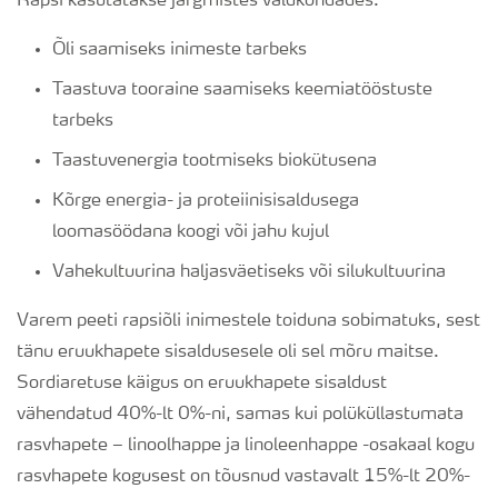
Rapsi kasutatakse järgmistes valdkondades:
Õli saamiseks inimeste tarbeks
Taastuva tooraine saamiseks keemiatööstuste
tarbeks
Taastuvenergia tootmiseks biokütusena
Kõrge energia- ja proteiinisisaldusega
loomasöödana koogi või jahu kujul
Vahekultuurina haljasväetiseks või silukultuurina
Varem peeti rapsiõli inimestele toiduna sobimatuks, sest
tänu eruukhapete sisaldusesele oli sel mõru maitse.
Sordiaretuse käigus on eruukhapete sisaldust
vähendatud 40%-lt 0%-ni, samas kui polüküllastumata
rasvhapete – linoolhappe ja linoleenhappe -osakaal kogu
rasvhapete kogusest on tõusnud vastavalt 15%-lt 20%-