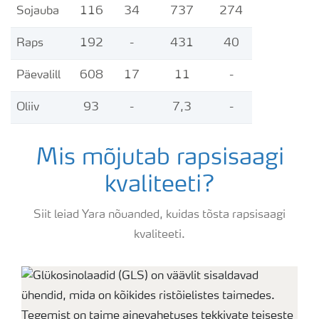
Sojauba
116
34
737
274
Raps
192
-
431
40
Päevalill
608
17
11
-
Oliiv
93
-
7,3
-
Mis mõjutab rapsisaagi
kvaliteeti?
Siit leiad Yara nõuanded, kuidas tõsta rapsisaagi
kvaliteeti.