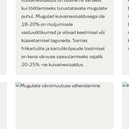
Kuivainesisaldus on oluline nii värskelt
kui töötlemiseks turustatavate mugulate
puhul. Mugulad kuivainesisaldusega üle
18-20% on muljumisele
vastuvõtlikumad ja võivad keetmisel või
küpsetamisel laguneda. Samas
friikartulite ja kartulikrõpsude tootmisel
on kena värvuse saavutamiseks vajalik
20-25% -ne kuivainesisaldus.