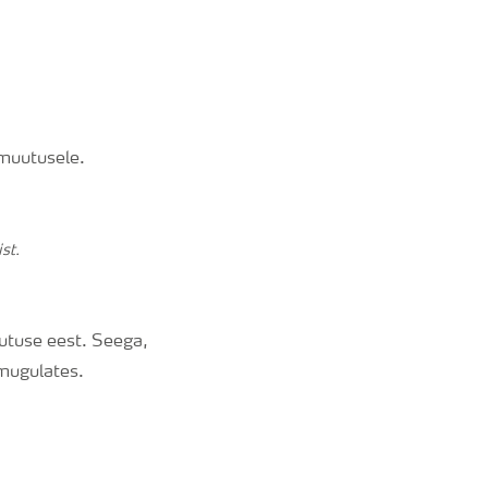
imuutusele.
st.
utuse eest. Seega,
imugulates.