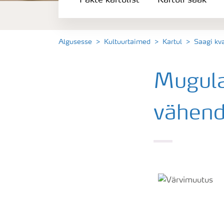
Fakte kartulist
Kartuli saak
Kartuli saak
Saagi kvaliteet
Algusesse
Kultuurtaimed
Kartul
Saagi kva
Kartuli puudushaigused
Mugula
Väetamisprogrammid
vähen
Keskkonnahoid