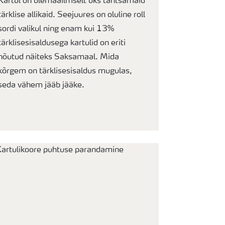
Kartul on ülemaailmselt üks tähtsamaid
tärklise allikaid. Seejuures on oluline roll
sordi valikul ning enam kui 13%
tärklisesisaldusega kartulid on eriti
nõutud näiteks Saksamaal. Mida
kõrgem on tärklisesisaldus mugulas,
seda vähem jääb jääke.