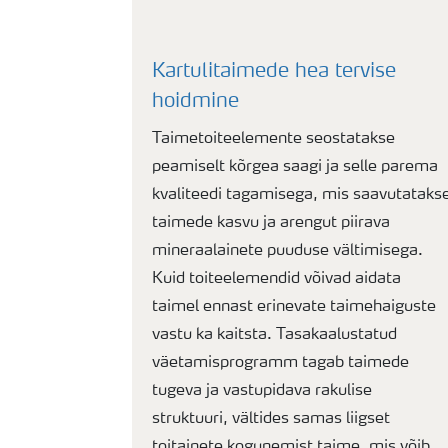
Kartulitaimede hea tervise
hoidmine
Taimetoiteelemente seostatakse
peamiselt kõrgea saagi ja selle parema
kvaliteedi tagamisega, mis saavutataks
taimede kasvu ja arengut piirava
mineraalainete puuduse vältimisega.
Kuid toiteelemendid võivad aidata
taimel ennast erinevate taimehaiguste
vastu ka kaitsta. Tasakaalustatud
väetamisprogramm tagab taimede
tugeva ja vastupidava rakulise
struktuuri, vältides samas liigset
toitainete kogunemist taime, mis võib