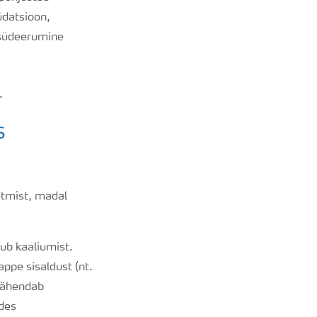
üdatsioon,
ksüdeerumine
.
s
etmist, madal
ub kaaliumist.
ppe sisaldust (nt.
 vähendab
des