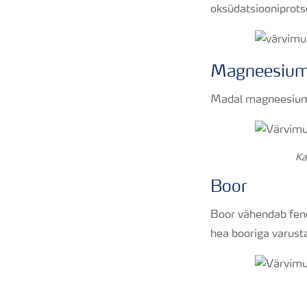
oksüdatsiooniprots
Magneesiu
Madal magneesiumi 
Ka
Boor
Boor vähendab feno
hea booriga varust