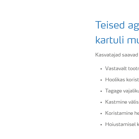
Teised a
kartuli m
Kasvatajad saavad
Vastavalt toot
Hoolikas koris
Tagage vajali
Kastmine välis
Koristamine he
Hoiustamisel k