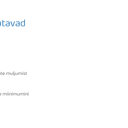
utavad
ate muljumist
se miinimumini