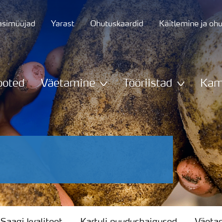
asimüüjad
Yarast
Ohutuskaardid
Käitlemine ja oh
ooted
Väetamine
Tööriistad
Kam