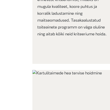
erinevast kriteeriumist, milleks on
mugula kvaliteet, koore puhtus ja
korralik ladustamine ning
maitseomadused. Tasakaalustatud
toiteainete programm on väga oluline
ning aitab kõiki neid kriteeriume hoida.