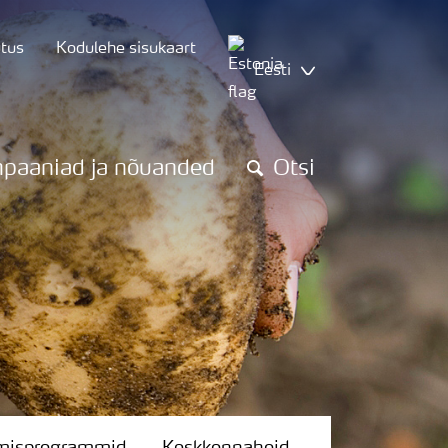
utus
Kodulehe sisukaart
Eesti
paaniad ja nõuanded
Otsi