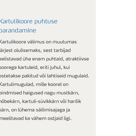
Kartulikoore puhtuse
parandamine
Kartulikoore välimus on muutumas
järjest olulisemaks, sest tarbijad
eelistavad üha enam puhtaid, atraktiivse
koorega kartuleid, eriti juhul, kui
ostetakse pakitud või lahtiseid mugulaid.
Kartulimugulad, mille koorel on
pindmised haigused nagu mustkärn,
hõbekärn, kartuli-süvikkärn või harilik
kärn, on lühema säilimisajaga ja
meelitavad ka vähem ostjaid ligi.