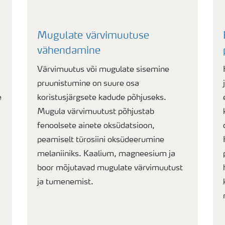
Mugulate värvimuutuse
vähendamine
Värvimuutus või mugulate sisemine
pruunistumine on suure osa
e
koristusjärgsete kadude põhjuseks.
Mugula värvimuutust põhjustab
fenoolsete ainete oksüdatsioon,
peamiselt türosiini oksüdeerumine
melaniiniks. Kaalium, magneesium ja
boor mõjutavad mugulate värvimuutust
ja tumenemist.