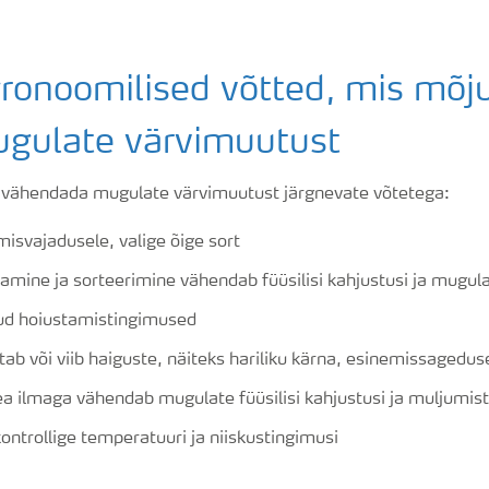
gronoomilised võtted, mis mõj
ugulate värvimuutust
 vähendada mugulate värvimuutust järgnevate võtetega:
misvajadusele, valige õige sort
tamine ja sorteerimine vähendab füüsilisi kahjustusi ja mugul
kud hoiustamistingimused
tab või viib haiguste, näiteks hariliku kärna, esinemissagedu
a ilmaga vähendab mugulate füüsilisi kahjustusi ja muljumist
ontrollige temperatuuri ja niiskustingimusi