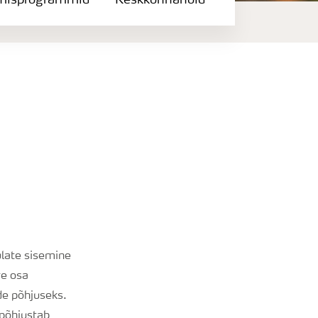
misprogrammid
Keskkonnahoid
late sisemine
re osa
de põhjuseks.
põhjustab