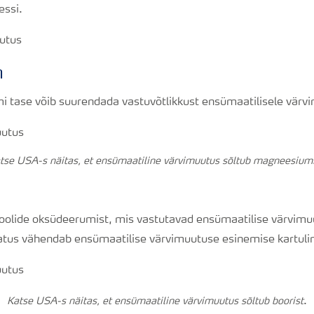
essi.
m
tase võib suurendada vastuvõtlikkust ensümaatilisele värv
tse USA-s näitas, et ensümaatiline värvimuutus sõltub magneesiumi
olide oksüdeerumist, mis vastutavad ensümaatilise värvimu
atus vähendab ensümaatilise värvimuutuse esinemise kartul
.
Katse USA-s näitas, et ensümaatiline värvimuutus sõltub boorist