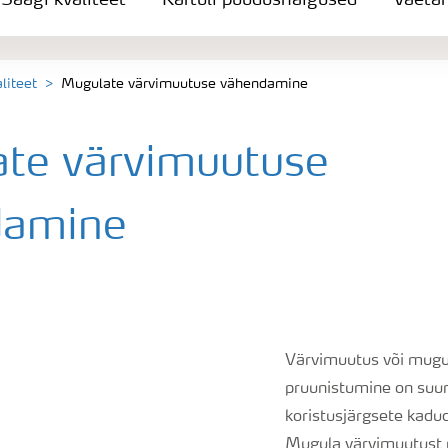
Saagi kvaliteet
Kartuli puudushaigused
Väeta
liteet
Mugulate värvimuutuse vähendamine
te värvimuutuse
damine
Värvimuutus või mugu
pruunistumine on suu
koristusjärgsete kadu
Mugula värvimuutust 