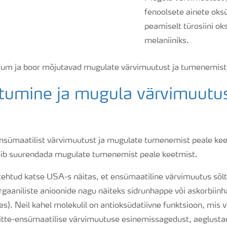
fenoolsete ainete oks
peamiselt türosiini o
melaniiniks.
um ja boor mõjutavad mugulate värvimuutust ja tumenemist
itumine ja mugula värvimuutu
nsümaatilist värvimuutust ja mugulate tumenemist peale ke
õib suurendada mugulate tumenemist peale keetmist.
 tehtud katse USA-s näitas, et ensümaatiline värvimuutus sõlt
gaaniliste anioonide nagu näiteks sidrunhappe või askorbiinha
s). Neil kahel molekulil on antioksüdatiivne funktsioon, mis
itte-ensümaatilise värvimuutuse esinemissagedust, aeglusta