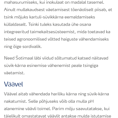
mahasurumiseks, kui inokulaat on madalal tasemel.
Ainult mullakaudsest väetamisest tõenäoliselt piisab, et
tsink mõjuks kartuli-süvikkärna eemaldamiseks
küllaldaselt. Tsinki tuleks kasutada ühe osana
integreeritud taimekaitsesüsteemist, mida toetavad ka
teised agronoomilised võtted haiguste vähendamiseks
ning õige sordivalik.
Need Šotimaal läbi viidud sõltumatud katsed näitavad
süvik-kärna esinemise vähenemist peale tsingiga
väetamist.
Väävel
Väävel aitab vähendada hariliku kärna ning süvik-kärna
nakatumist. Selle põhjuseks võib olla mulla pH
alanemine väävli toimel. Parim mõju saavutatakse, kui
täielikult omastatavat väävlit antakse mulda istutamise