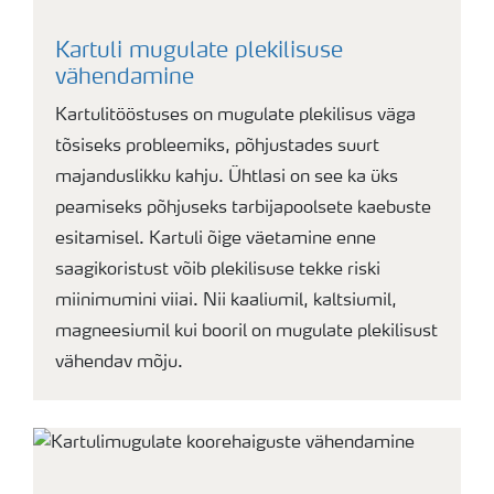
Kartuli mugulate plekilisuse
vähendamine
Kartulitööstuses on mugulate plekilisus väga
tõsiseks probleemiks, põhjustades suurt
majanduslikku kahju. Ühtlasi on see ka üks
peamiseks põhjuseks tarbijapoolsete kaebuste
esitamisel. Kartuli õige väetamine enne
saagikoristust võib plekilisuse tekke riski
miinimumini viiai. Nii kaaliumil, kaltsiumil,
magneesiumil kui booril on mugulate plekilisust
vähendav mõju.