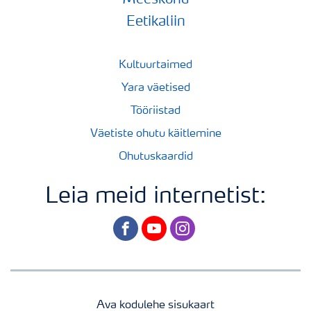
Meeskond
Eetikaliin
Kultuurtaimed
Yara väetised
Tööriistad
Väetiste ohutu käitlemine
Ohutuskaardid
Leia meid internetist:
facebook
youtube
instagram
Ava kodulehe sisukaart