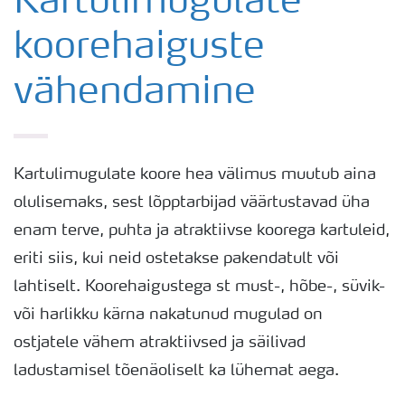
Kartulimugulate
koorehaiguste
Kartuli saak
vähendamine
Saagi kvaliteet
Kartuli puudushaigused
Kartulimugulate koore hea välimus muutub aina
olulisemaks, sest lõpptarbijad väärtustavad üha
Väetamisprogrammid
enam terve, puhta ja atraktiivse koorega kartuleid,
eriti siis, kui neid ostetakse pakendatult või
Keskkonnahoid
lahtiselt. Koorehaigustega st must-, hõbe-, süvik-
või harlikku kärna nakatunud mugulad on
ostjatele vähem atraktiivsed ja säilivad
ladustamisel tõenäoliselt ka lühemat aega.