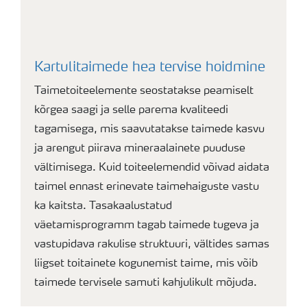
Kartulitaimede hea tervise hoidmine
Taimetoiteelemente seostatakse peamiselt
kõrgea saagi ja selle parema kvaliteedi
tagamisega, mis saavutatakse taimede kasvu
ja arengut piirava mineraalainete puuduse
vältimisega. Kuid toiteelemendid võivad aidata
taimel ennast erinevate taimehaiguste vastu
ka kaitsta. Tasakaalustatud
väetamisprogramm tagab taimede tugeva ja
vastupidava rakulise struktuuri, vältides samas
liigset toitainete kogunemist taime, mis võib
taimede tervisele samuti kahjulikult mõjuda.