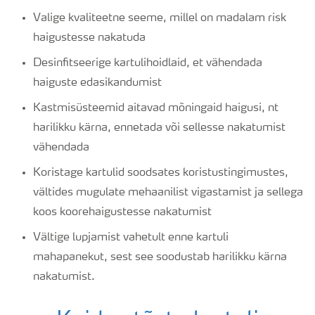
Valige kvaliteetne seeme, millel on madalam risk
haigustesse nakatuda
Desinfitseerige kartulihoidlaid, et vähendada
haiguste edasikandumist
Kastmisüsteemid aitavad mõningaid haigusi, nt
harilikku kärna, ennetada või sellesse nakatumist
vähendada
Koristage kartulid soodsates koristustingimustes,
vältides mugulate mehaanilist vigastamist ja sellega
koos koorehaigustesse nakatumist
Vältige lupjamist vahetult enne kartuli
mahapanekut, sest see soodustab harilikku kärna
nakatumist.