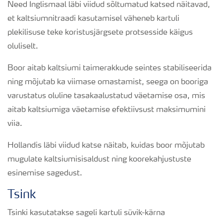
Need Inglismaal läbi viidud sõltumatud katsed näitavad,
et kaltsiumnitraadi kasutamisel väheneb kartuli
plekilisuse teke koristusjärgsete protsesside käigus
oluliselt.
Boor aitab kaltsiumi taimerakkude seintes stabiliseerida
ning mõjutab ka viimase omastamist, seega on booriga
varustatus oluline tasakaalustatud väetamise osa, mis
aitab kaltsiumiga väetamise efektiivsust maksimumini
viia.
Hollandis läbi viidud katse näitab, kuidas boor mõjutab
mugulate kaltsiumisisaldust ning koorekahjustuste
esinemise sagedust.
Tsink
Tsinki kasutatakse sageli kartuli süvik-kärna