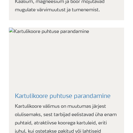
Kaalium, magneesium ja boor mõjutavad
mugulate värvimuutust ja tumenemist.
Kartulikoore puhtuse parandamine
Kartulikoore välimus on muutumas järjest
olulisemaks, sest tarbijad eelistavad üha enam
puhtaid, atraktiivse koorega kartuleid, eriti
juhul, kui ostetakse pakitud või lahtiseid