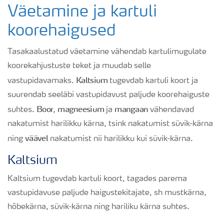
Väetamine ja kartuli
koorehaigused
Tasakaalustatud väetamine vähendab kartulimugulate
koorekahjustuste teket ja muudab selle
Kaltsium
vastupidavamaks.
tugevdab kartuli koort ja
suurendab seeläbi vastupidavust paljude koorehaiguste
Boor
magneesium
mangaan
suhtes.
,
ja
vähendavad
nakatumist harilikku kärna, tsink nakatumist süvik-kärna
väävel
ning
nakatumist nii harilikku kui süvik-kärna.
Kaltsium
Kaltsium tugevdab kartuli koort, tagades parema
vastupidavuse paljude haigustekitajate, sh mustkärna,
hõbekärna, süvik-kärna ning hariliku kärna suhtes.