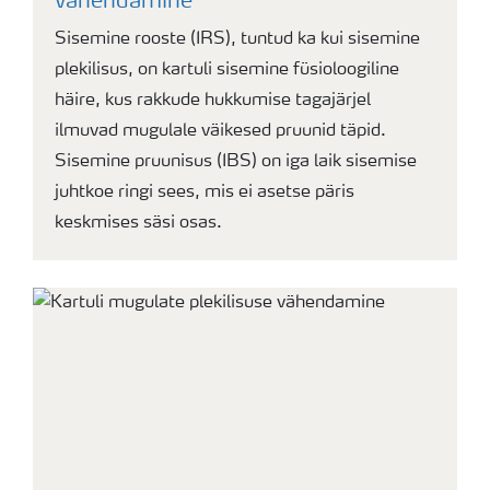
vähendamine
Sisemine rooste (IRS), tuntud ka kui sisemine
plekilisus, on kartuli sisemine füsioloogiline
häire, kus rakkude hukkumise tagajärjel
ilmuvad mugulale väikesed pruunid täpid.
Sisemine pruunisus (IBS) on iga laik sisemise
juhtkoe ringi sees, mis ei asetse päris
keskmises säsi osas.