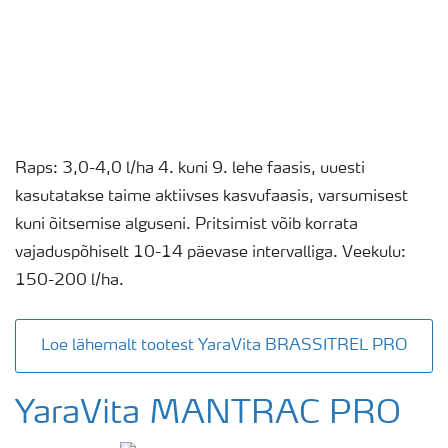
Raps: 3,0-4,0 l/ha 4. kuni 9. lehe faasis, uuesti
kasutatakse taime aktiivses kasvufaasis, varsumisest
kuni õitsemise alguseni. Pritsimist võib korrata
vajaduspõhiselt 10-14 päevase intervalliga. Veekulu:
150-200 l/ha.
Loe lähemalt tootest YaraVita BRASSITREL PRO
YaraVita MANTRAC PRO