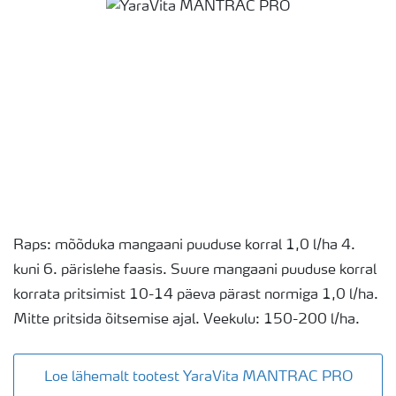
Raps: mõõduka mangaani puuduse korral 1,0 l/ha 4.
kuni 6. pärislehe faasis. Suure mangaani puuduse korral
korrata pritsimist 10-14 päeva pärast normiga 1,0 l/ha.
Mitte pritsida õitsemise ajal. Veekulu: 150-200 l/ha.
Loe lähemalt tootest YaraVita MANTRAC PRO