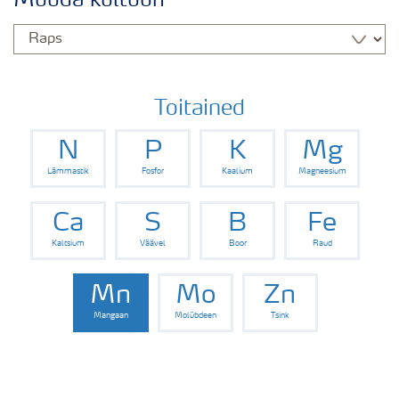
Muuda kultuuri
Rapsi saak
Saagi kvaliteet
Toitained
N
P
K
Mg
Rapsi puudushaigused
Lämmastik
Fosfor
Kaalium
Magneesium
Väetamisprogrammid
Ca
S
B
Fe
Kaltsium
Väävel
Boor
Raud
Keskkonnahoid
Mn
Mo
Zn
Mangaan
Molübdeen
Tsink