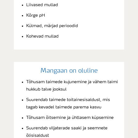
Liivased mullad
Kõrge pH
Külmad, märjad perioodid
Kohevad mullad
Mangaan on oluline
Tõhusam taimede kujunemine ja vähem taimi
hukkub talve jooksul
Suurendab taimede toitainesisaldust, mis
tagab kevadel taimede parema kasvu
Tõhusam õitsemine ja ühtlasem küpsemine
Suurendab viljaterade saaki ja seemnete
õlisisaldust