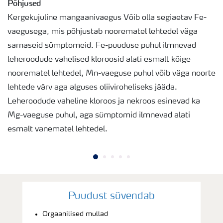
Põhjused
Kergekujuline mangaanivaegus Võib olla segiaetav Fe-
vaegusega, mis põhjustab noorematel lehtedel väga
sarnaseid sümptomeid. Fe-puuduse puhul ilmnevad
leheroodude vahelised kloroosid alati esmalt kõige
noorematel lehtedel, Mn-vaeguse puhul võib väga noorte
lehtede värv aga alguses oliiviroheliseks jääda.
Leheroodude vaheline kloroos ja nekroos esinevad ka
Mg-vaeguse puhul, aga sümptomid ilmnevad alati
esmalt vanematel lehtedel.
Puudust süvendab
Orgaanilised mullad