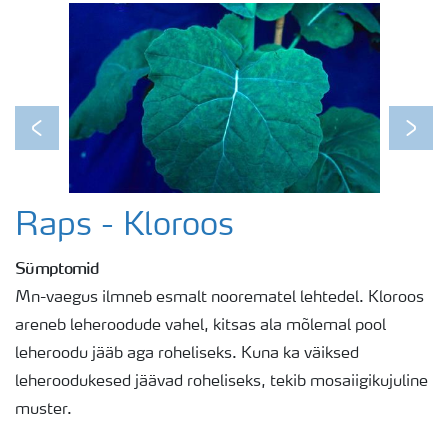
Previous
Next
Raps - Kloroos
Sümptomid
Mn-vaegus ilmneb esmalt noorematel lehtedel. Kloroos
areneb leheroodude vahel, kitsas ala mõlemal pool
leheroodu jääb aga roheliseks. Kuna ka väiksed
leheroodukesed jäävad roheliseks, tekib mosaiigikujuline
muster.