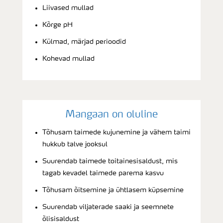
Liivased mullad
Kõrge pH
Külmad, märjad perioodid
Kohevad mullad
Mangaan on oluline
Tõhusam taimede kujunemine ja vähem taimi
hukkub talve jooksul
Suurendab taimede toitainesisaldust, mis
tagab kevadel taimede parema kasvu
Tõhusam õitsemine ja ühtlasem küpsemine
Suurendab viljaterade saaki ja seemnete
õlisisaldust