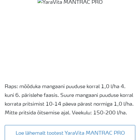
Raps: mõõduka mangaani puuduse korral 1,0 l/ha 4.
kuni 6. pärislehe faasis. Suure mangaani puuduse korral
korrata pritsimist 10-14 päeva pärast normiga 1,0 l/ha.
Mitte pritsida õitsemise ajal. Veekulu: 150-200 l/ha.
Loe lähemalt tootest YaraVita MANTRAC PRO