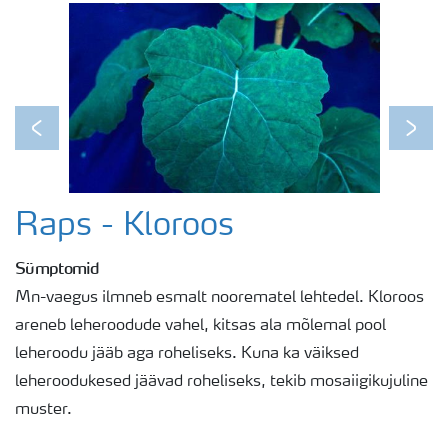
Previous
Next
Raps - Kloroos
Sümptomid
Mn-vaegus ilmneb esmalt noorematel lehtedel. Kloroos
areneb leheroodude vahel, kitsas ala mõlemal pool
leheroodu jääb aga roheliseks. Kuna ka väiksed
leheroodukesed jäävad roheliseks, tekib mosaiigikujuline
muster.