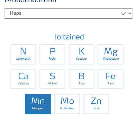
Muuda kultuuri
Rapsi saak
Saagi kvaliteet
Toitained
N
P
K
Mg
Rapsi puudushaigused
Lämmastik
Fosfor
Kaalium
Magneesium
Väetamisprogrammid
Ca
S
B
Fe
Kaltsium
Väävel
Boor
Raud
Keskkonnahoid
Mn
Mo
Zn
Mangaan
Molübdeen
Tsink