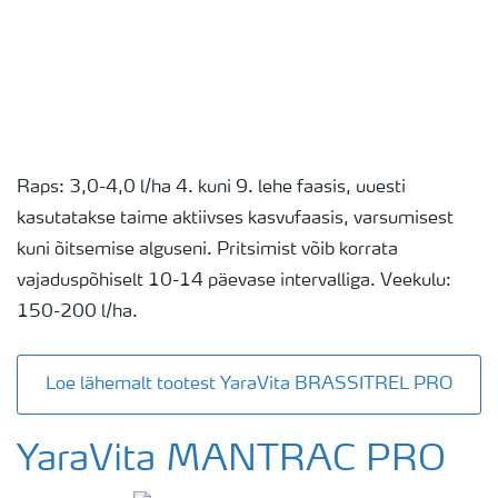
Raps: 3,0-4,0 l/ha 4. kuni 9. lehe faasis, uuesti
kasutatakse taime aktiivses kasvufaasis, varsumisest
kuni õitsemise alguseni. Pritsimist võib korrata
vajaduspõhiselt 10-14 päevase intervalliga. Veekulu:
150-200 l/ha.
Loe lähemalt tootest YaraVita BRASSITREL PRO
YaraVita MANTRAC PRO