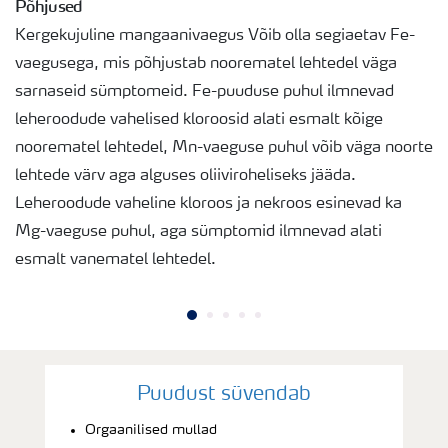
Põhjused
Kergekujuline mangaanivaegus Võib olla segiaetav Fe-
vaegusega, mis põhjustab noorematel lehtedel väga
sarnaseid sümptomeid. Fe-puuduse puhul ilmnevad
leheroodude vahelised kloroosid alati esmalt kõige
noorematel lehtedel, Mn-vaeguse puhul võib väga noorte
lehtede värv aga alguses oliiviroheliseks jääda.
Leheroodude vaheline kloroos ja nekroos esinevad ka
Mg-vaeguse puhul, aga sümptomid ilmnevad alati
esmalt vanematel lehtedel.
Puudust süvendab
Orgaanilised mullad