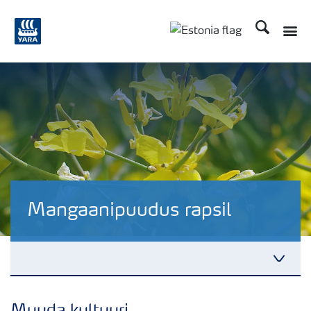
Otsi
Mangaanipuudus rapsil
Fakte Rapsist