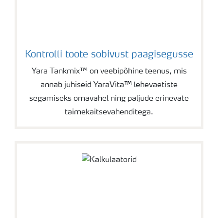
Kontrolli toote sobivust paagisegusse
Yara Tankmix™ on veebipõhine teenus, mis
annab juhiseid YaraVita™ leheväetiste
segamiseks omavahel ning paljude erinevate
taimekaitsevahenditega.