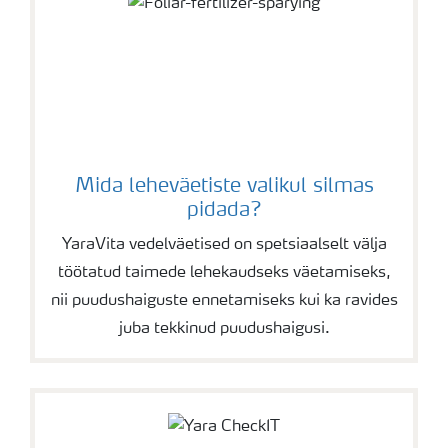
Pakendi suurus: 5 L
Mahumass: 1,826 kg/l
Päritolumaa: Inglismaa
Mida leheväetiste valikul silmas
pidada?
YaraVita vedelväetised on spetsiaalselt välja
töötatud taimede lehekaudseks väetamiseks,
nii puudushaiguste ennetamiseks kui ka ravides
juba tekkinud puudushaigusi.