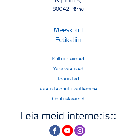
Papiniidu 5,
80042 Pärnu
Meeskond
Eetikaliin
Kultuurtaimed
Yara väetised
Tööriistad
Väetiste ohutu käitlemine
Ohutuskaardid
Leia meid internetist:
facebook
youtube
instagram