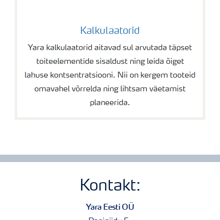
Kalkulaatorid
Yara kalkulaatorid aitavad sul arvutada täpset
toiteelementide sisaldust ning leida õiget
lahuse kontsentratsiooni. Nii on kergem tooteid
omavahel võrrelda ning lihtsam väetamist
planeerida.
Kontakt:
Yara Eesti OÜ