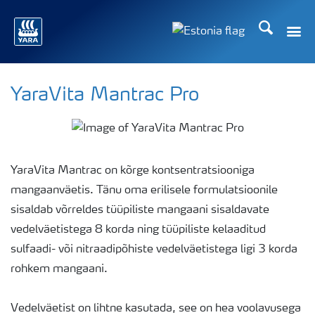
Otsi
Toggle
Toggle country langu
YaraVita Mantrac Pro
YaraVita Mantrac on kõrge kontsentratsiooniga
mangaanväetis. Tänu oma erilisele formulatsioonile
sisaldab võrreldes tüüpiliste mangaani sisaldavate
vedelväetistega 8 korda ning tüüpiliste kelaaditud
sulfaadi- või nitraadipõhiste vedelväetistega ligi 3 korda
rohkem mangaani.
Vedelväetist on lihtne kasutada, see on hea voolavusega