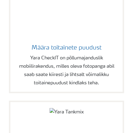
Määra toitainete puudust
Yara CheckIT on põllumajanduslik
mobiilirakendus, milles oleva fotopanga abil
saab saate kiiresti ja lihtsalt võimalikku
toitainepuudust kindlaks teha.