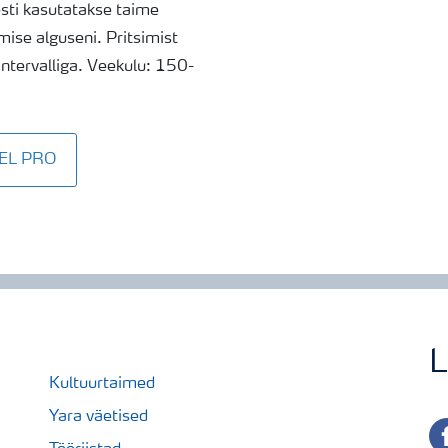
esti kasutatakse taime
mise alguseni. Pritsimist
ntervalliga. Veekulu: 150-
REL PRO
L
Kultuurtaimed
Yara väetised
fa