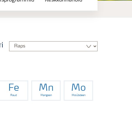
isprogrammid
Keskkonnahoid
i
Fe
Mn
Mo
Raud
Mangaan
Molübdeen