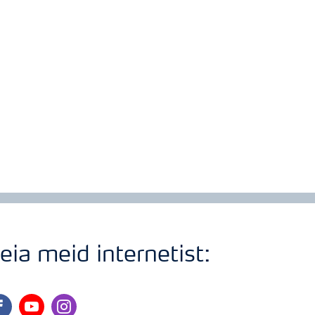
eia meid internetist:
cebook
youtube
instagram