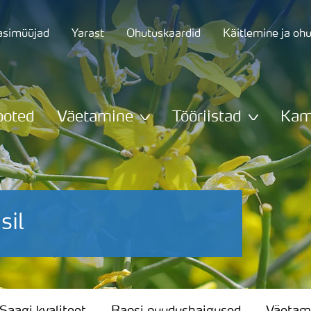
asimüüjad
Yarast
Ohutuskaardid
Käitlemine ja oh
ooted
Väetamine
Tööriistad
Kam
sil