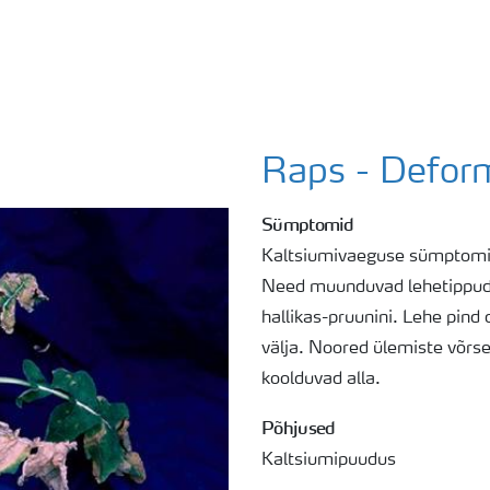
Raps - Defor
Sümptomid
Kaltsiumivaeguse sümptomid
Need muunduvad lehetippudes
hallikas-pruunini. Lehe pind 
välja. Noored ülemiste võrs
koolduvad alla.
Põhjused
Kaltsiumipuudus