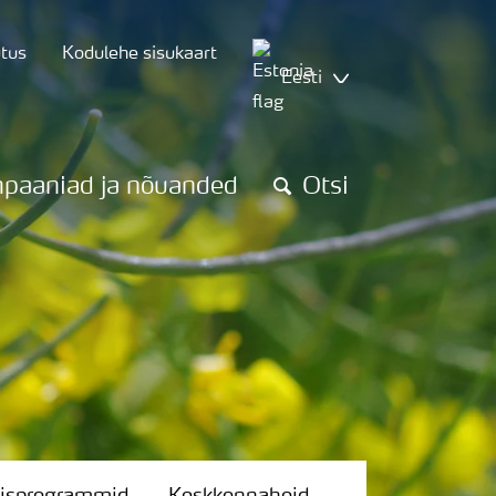
utus
Kodulehe sisukaart
Eesti
paaniad ja nõuanded
Otsi