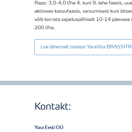
Raps: 3,0-4,0 l/ha 4. kuni 9. lehe faasis, uu
aktiivses kasvufaasis, varsumisest kuni õitse
võib korrata vajaduspõhiselt 10-14 päevase i
200 l/ha.
Loe lähemalt tootest YaraVita BRASSIT
Kontakt:
Yara Eesti OÜ