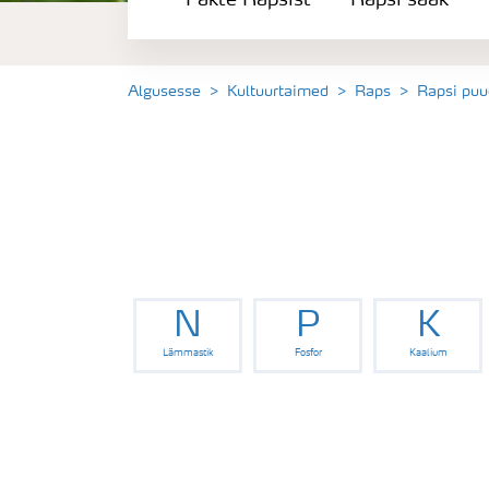
Fakte Rapsist
Rapsi saak
Rapsi saak
Saagi kvaliteet
Algusesse
Kultuurtaimed
Raps
Rapsi pu
Rapsi puudushaigused
Väetamisprogrammid
Keskkonnahoid
N
P
K
Lämmastik
Fosfor
Kaalium