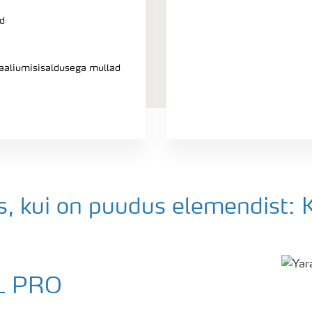
d
aaliumisisaldusega mullad
, kui on puudus elemendist: 
L PRO