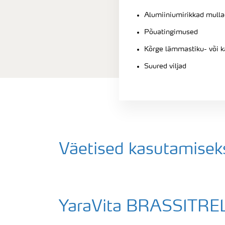
Alumiiniumirikkad mulla
Põuatingimused
Kõrge lämmastiku- või k
Suured viljad
Väetised kasutamiseks
YaraVita BRASSITRE