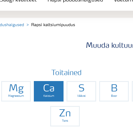
Saagi kvaliteet
Rapsi puudushaigused
Väetam
udushaigused
Rapsi kaltsiumipuudus
Muuda kultuur
Toitained
Mg
Ca
S
B
Magneesium
Kaltsium
Väävel
Boor
Zn
Tsink