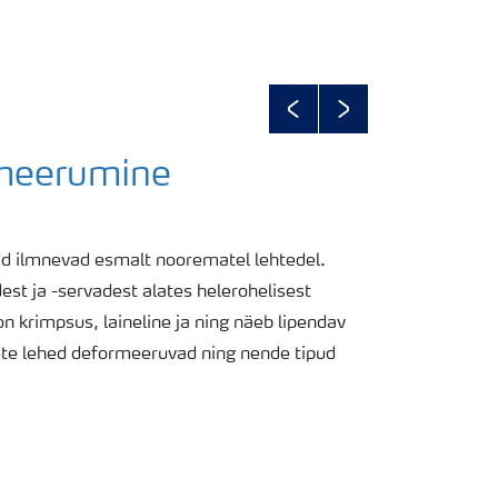
Previous
Next
meerumine
 ilmnevad esmalt noorematel lehtedel.
t ja -servadest alates helerohelisest
on krimpsus, laineline ja ning näeb lipendav
ete lehed deformeeruvad ning nende tipud