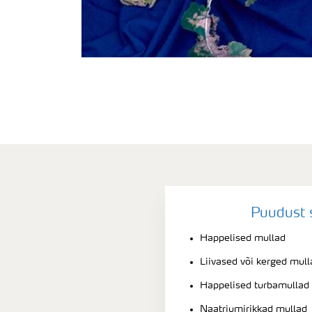
Puudust 
Happelised mullad
Liivased või kerged mull
Happelised turbamullad
Naatriumirikkad mullad