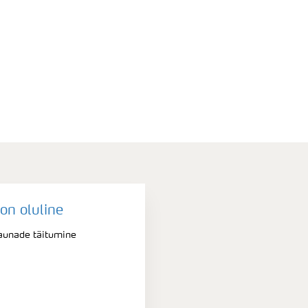
on oluline
aunade täitumine