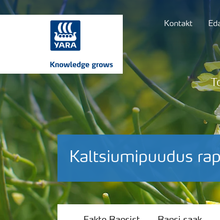
Kontakt
Ed
T
Kaltsiumipuudus rap
Fakte Rapsist