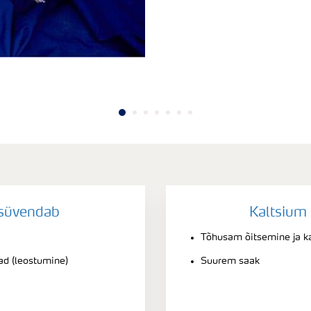
süvendab
Kaltsium 
Tõhusam õitsemine ja k
ad (leostumine)
Suurem saak