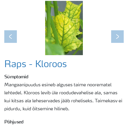
Previous
Next
Raps - Kloroos
Sümptomid
Mangaanipuudus esineb alguses taime noorematel
lehtedel. Kloroos levib üle roodudevahelise ala, samas
kui kitsas ala leheservades jääb roheliseks. Taimekasv ei
pidurdu, kuid õitsemine hilineb.
Põhjused