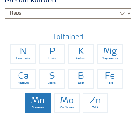
Muuda kultuuri
Rapsi saak
Saagi kvaliteet
Toitained
N
P
K
Mg
Rapsi puudushaigused
Lämmastik
Fosfor
Kaalium
Magneesium
Väetamisprogrammid
Ca
S
B
Fe
Kaltsium
Väävel
Boor
Raud
Keskkonnahoid
Mn
Mo
Zn
Mangaan
Molübdeen
Tsink