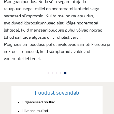
Mangaanipuudus. Seda võib segamini ajada
rauapuudusega, millel on noorematel lehtedel väga
sarnased sümptomid. Kui taimel on rauapuudus,
avalduvad kloroositunnused alati kõige noorematel
lehtedel, kuid mangaanipuuduse puhul võivad noored
lehed säilitada alguses oliivirohelist värvi.
Magneesiumipuuduse puhul avalduvad samuti kloroosi ja
nekroosi tunnused, kuid sümptomid avalduvad
vanematel lehtedel.
Puudust süvendab
Orgaanilised mullad
Liivased mullad