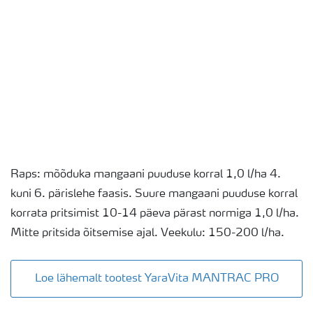
Raps: mõõduka mangaani puuduse korral 1,0 l/ha 4.
kuni 6. pärislehe faasis. Suure mangaani puuduse korral
korrata pritsimist 10-14 päeva pärast normiga 1,0 l/ha.
Mitte pritsida õitsemise ajal. Veekulu: 150-200 l/ha.
Loe lähemalt tootest YaraVita MANTRAC PRO