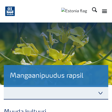
Otsi
Mangaanipuudus rapsil
Fakte Rapsist