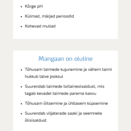
Kõrge pH
Külmad, märjad perioodid
Kohevad mullad
Mangaan on oluline
Tõhusam taimede kujunemine ja vähem taimi
hukkub talve jooksul
Suurendab taimede toitainesisaldust, mis
tagab kevadel taimede parema kasvu
Tõhusam õitsemine ja ühtlasem küpsemine
Suurendab viljaterade saaki ja seemnete
õlisisaldust