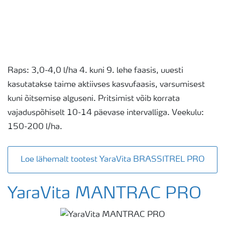
Raps: 3,0-4,0 l/ha 4. kuni 9. lehe faasis, uuesti
kasutatakse taime aktiivses kasvufaasis, varsumisest
kuni õitsemise alguseni. Pritsimist võib korrata
vajaduspõhiselt 10-14 päevase intervalliga. Veekulu:
150-200 l/ha.
Loe lähemalt tootest YaraVita BRASSITREL PRO
YaraVita MANTRAC PRO