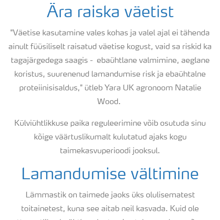
Ära raiska väetist
"Väetise kasutamine vales kohas ja valel ajal ei tähenda
ainult füüsiliselt raisatud väetise kogust, vaid sa riskid ka
tagajärgedega saagis - ebaühtlane valmimine, aeglane
koristus, suurenenud lamandumise risk ja ebaühtalne
proteiinisisaldus," ütleb Yara UK agronoom Natalie
Wood.
Külviühtlikkuse paika reguleerimine võib osutuda sinu
kõige väärtuslikumalt kulutatud ajaks kogu
taimekasvuperioodi jooksul.
Lamandumise vältimine
Lämmastik on taimede jaoks üks olulisematest
toitainetest, kuna see aitab neil kasvada. Kuid ole