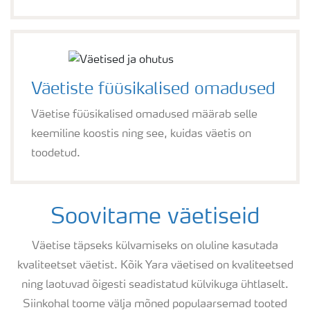
Väetiste füüsikalised omadused
Väetise füüsikalised omadused määrab selle
keemiline koostis ning see, kuidas väetis on
toodetud.
Soovitame väetiseid
Väetise täpseks külvamiseks on oluline kasutada
kvaliteetset väetist. Kõik Yara väetised on kvaliteetsed
ning laotuvad õigesti seadistatud külvikuga ühtlaselt.
Siinkohal toome välja mõned populaarsemad tooted