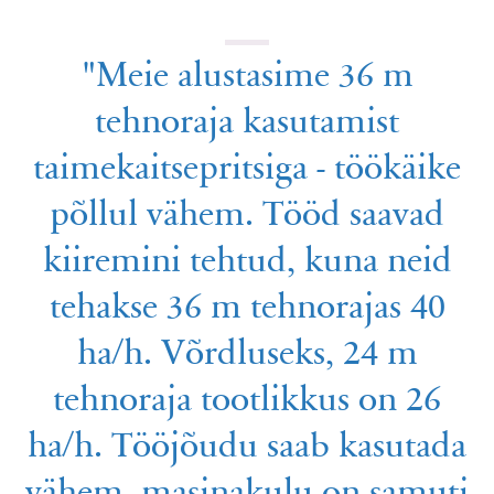
"Meie alustasime 36 m
tehnoraja kasutamist
taimekaitsepritsiga - töökäike
põllul vähem. Tööd saavad
kiiremini tehtud, kuna neid
tehakse 36 m tehnorajas 40
ha/h. Võrdluseks, 24 m
tehnoraja tootlikkus on 26
ha/h. Tööjõudu saab kasutada
vähem, masinakulu on samuti