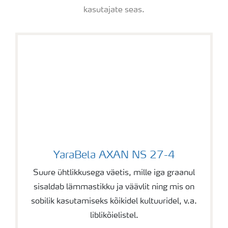
kasutajate seas.
YaraBela AXAN NS 27-4
YaraBela AXAN NS 27-4
Suure ühtlikkusega väetis, mille iga graanul
sisaldab lämmastikku ja väävlit ning mis on
sobilik kasutamiseks kõikidel kultuuridel, v.a.
liblikõielistel.