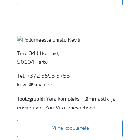
Turu 34 (II korrus),
50104 Tartu
Tel. +372 5595 5755
kevili@kevili.ee
Tootegrupid
: Yara kompleks-, lämmastik- ja
eriväetised, YaraVita leheväetised
Mine kodulehele