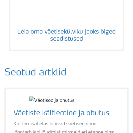
Leia oma väetisekülviku jaoks õiged
seadistused
Seotud artklid
Väetiste käitlemine ja ohutus
Käitlemisahelas läbivad väetised enne
lõpptarbijani jõudmist mitmeid eri etappe ning