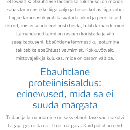
ettevaatlik: ebaühtlase laotamise tulemusel on mõnes
kohas lämmastikku liiga palju ja teises kohas liiga vähe.
Liigne lämmastik võib kasvatada pikad ja peenikesed
kõrred, mis ei suuda end püsti hoida, tekib lamandumine.
Lamandunud taimi on raskem koristada ja viib
saagikaotuseni. Ebaühtlane lämmastiku jaotumine
tekitab ka ebaühtlast valmimist. Kokkuvõtvalt,
mittevajalik ja kulukas, mida on parem vältida.
Ebaühtlane
proteiinisisaldus:
erinevused, mida sa ei
suuda märgata
Triibud ja lamandumine on kaks ebaühtlase väetisekülvi
tagajärge, mida on lihtne märgata. Kuid põllul on neid