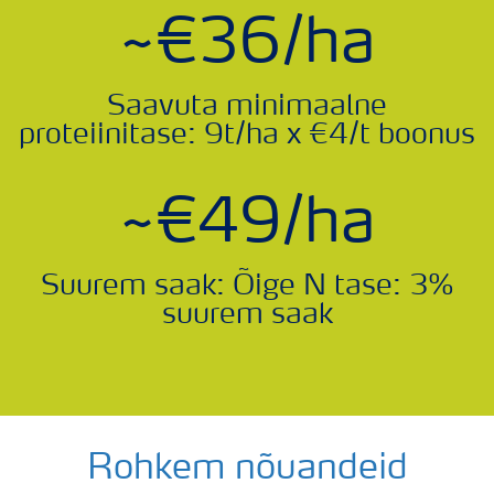
~€36/ha
Saavuta minimaalne
proteiinitase: 9t/ha x €4/t boonus
~€49/ha
Suurem saak: Õige N tase: 3%
suurem saak
Rohkem nõuandeid