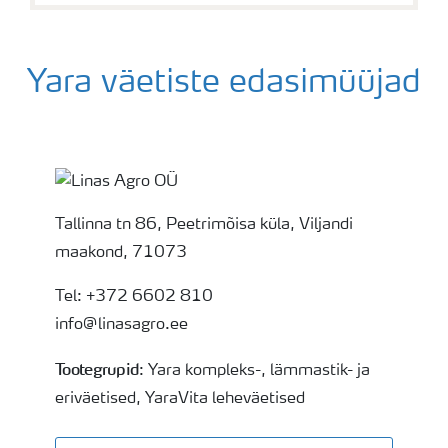
Yara väetiste edasimüüjad
Superspreading-mobile
Tallinna tn 86, Peetrimõisa küla, Viljandi
maakond, 71073
Tel: +372 6602 810
info@linasagro.ee
Tootegrupid
: Yara kompleks-, lämmastik- ja
eriväetised, YaraVita leheväetised