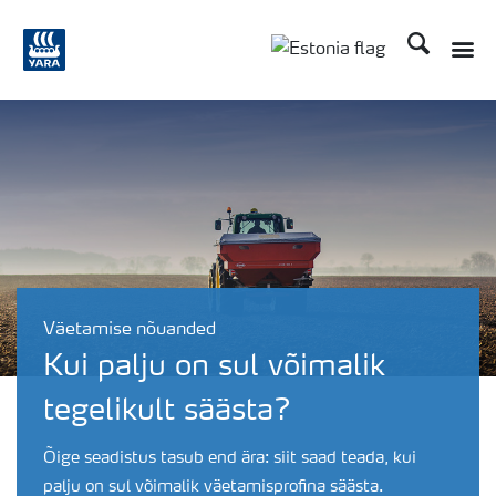
Otsi
Toggle
Toggle country langu
Väetamise nõuanded
Kui palju on sul võimalik
tegelikult säästa?
Õige seadistus tasub end ära: siit saad teada, kui
palju on sul võimalik väetamisprofina säästa.