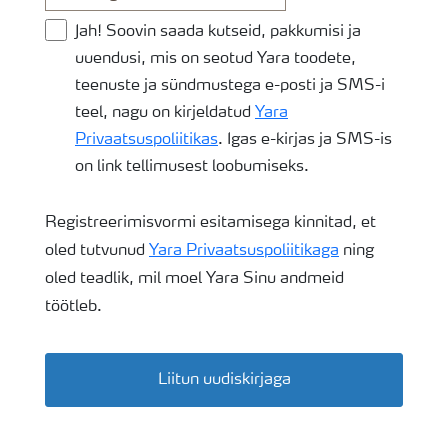
Jah! Soovin saada kutseid, pakkumisi ja
uuendusi, mis on seotud Yara toodete,
teenuste ja sündmustega e-posti ja SMS-i
teel, nagu on kirjeldatud
Yara
Privaatsuspoliitikas
. Igas e-kirjas ja SMS-is
on link tellimusest loobumiseks.
Registreerimisvormi esitamisega kinnitad, et
oled tutvunud
Yara Privaatsuspoliitikaga
ning
oled teadlik, mil moel Yara Sinu andmeid
töötleb.
Liitun uudiskirjaga