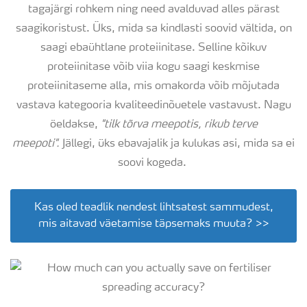
tagajärgi rohkem ning need avalduvad alles pärast
saagikoristust. Üks, mida sa kindlasti soovid vältida, on
saagi ebaühtlane proteiinitase. Selline kõikuv
proteiinitase võib viia kogu saagi keskmise
proteiinitaseme alla, mis omakorda võib mõjutada
vastava kategooria kvaliteedinõuetele vastavust. Nagu
öeldakse,
"tilk tõrva meepotis, rikub terve
meepoti".
Jällegi, üks ebavajalik ja kulukas asi, mida sa ei
soovi kogeda.
Kas oled teadlik nendest lihtsatest sammudest,
mis aitavad väetamise täpsemaks muuta? >>