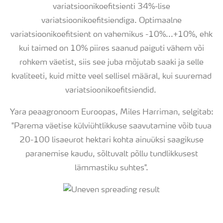
variatsioonikoefitsienti 34%-lise
variatsioonikoefitsiendiga. Optimaalne
variatsioonikoefitsient on vahemikus -10%...+10%, ehk
kui taimed on 10% piires saanud paiguti vähem või
rohkem väetist, siis see juba mõjutab saaki ja selle
kvaliteeti, kuid mitte veel sellisel määral, kui suuremad
variatsioonikoefitsiendid.
Yara peaagronoom Euroopas, Miles Harriman, selgitab:
"Parema väetise külviühtlikkuse saavutamine võib tuua
20-100 lisaeurot hektari kohta ainuüksi saagikuse
paranemise kaudu, sõltuvalt põllu tundlikkusest
lämmastiku suhtes".