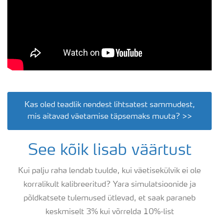
Kas oled teadlik nendest lihtsatest sammudest,
mis aitavad väetamise täpsemaks muuta? >>
See kõik lisab väärtust
Kui palju raha lendab tuulde, kui väetisekülvik ei ole
korralikult kalibreeritud? Yara simulatsioonide ja
põldkatsete tulemused ütlevad, et saak paraneb
keskmiselt 3% kui võrrelda 10%-list