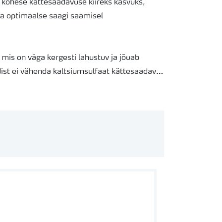
ohese kättesaadavuse kiireks kasvuks,
ja optimaalse saagi saamisel
mis on väga kergesti lahustuv ja jõuab
dist ei vähenda kaltsiumsulfaat kättesaadava
urusega, kõrge puistetihedusega
aliteedile laotub ühtlaselt kogu
it kui lämmastikku, sellega on tagatud