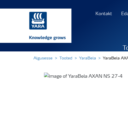
Kontakt
Ed
T
Algusesse
Tooted
YaraBela
YaraBela AX