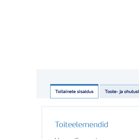
Toitainete sisaldus
Toote- ja ohutus
Toiteelemendid