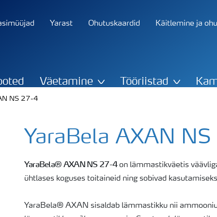
asimüüjad
Yarast
Ohutuskaardid
Käitlemine ja oh
ooted
Väetamine
Tööriistad
Kam
AN NS 27-4
YaraBela AXAN NS
YaraBela® AXAN NS 27-4
on lämmastikväetis väävliga
ühtlases koguses toitaineid ning sobivad kasutamiseks kõ
YaraBela® AXAN sisaldab lämmastikku nii ammooniumi