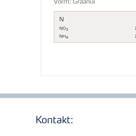
Vorm:
Graanul
N
NO
3
NH
4
Kontakt: