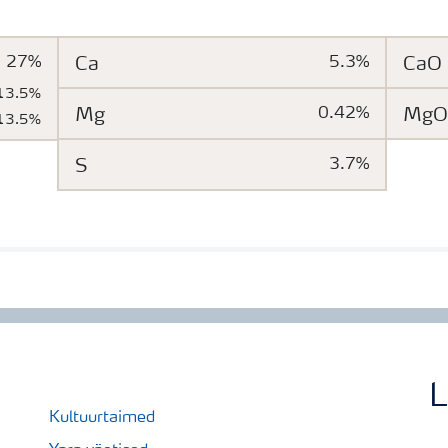
27%
Ca
5.3%
CaO
13.5%
Mg
0.42%
MgO
13.5%
S
3.7%
L
Kultuurtaimed