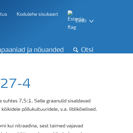
utus
Kodulehe sisukaart
Eesti
paaniad ja nõuanded
Otsi
 27-4
 suhtes 7,5:1. Selle graanulid sisaldavad
ikidele põllukultuuridele, v.a. liblikõielised.
 kui nitraadina, sest taimed vajavad