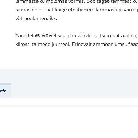
lämmastikku mõlemas vormis. See tagab lämmastiku k
samas on nitraat kõige efektiivsem lämmastiku vorm 
võtmeelemendiks.
YaraBela® AXAN sisaldab väävlit kaltsiumsulfaadina, 
kiiresti taimede juurteni. Erinevalt ammooniumsulfaa
lämmastiku hulka.
YaraBela® AXAN on homogeenne, ühtlase osakeste su
granuleeritud kompleksväetis, mis tänu oma kõrgele kv
väetamislaiuse ulatuses. Iga graanul sisaldab nii väävl
info
ühtlane toitainete laialijaotumine põllul.
Pakend: 600 kg
Päritolumaa: Saksamaa, Holland, Belgia