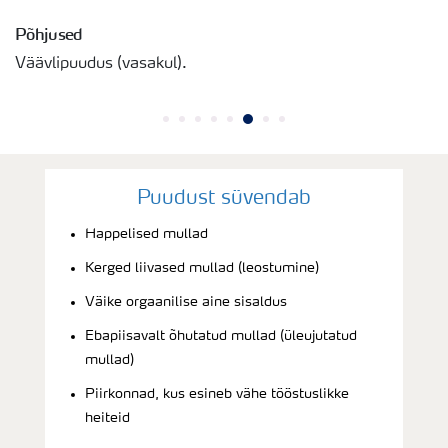
Põhjused
Väävlipuudus (vasakul).
Puudust süvendab
Happelised mullad
Kerged liivased mullad (leostumine)
Väike orgaanilise aine sisaldus
Ebapiisavalt õhutatud mullad (üleujutatud
mullad)
Piirkonnad, kus esineb vähe tööstuslikke
heiteid