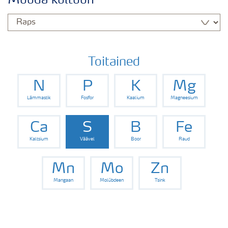
Muuda kultuuri
Rapsi saak
Saagi kvaliteet
Toitained
N
P
K
Mg
Rapsi puudushaigused
Lämmastik
Fosfor
Kaalium
Magneesium
Väetamisprogrammid
Ca
S
B
Fe
Kaltsium
Väävel
Boor
Raud
Keskkonnahoid
Mn
Mo
Zn
Mangaan
Molübdeen
Tsink