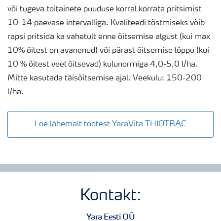
või tugeva toitainete puuduse korral korrata pritsimist
10-14 päevase intervalliga. Kvaliteedi tõstmiseks võib
rapsi pritsida ka vahetult enne õitsemise algust (kui max
10% õitest on avanenud) või pärast õitsemise lõppu (kui
10 % õitest veel õitsevad) kulunormiga 4,0-5,0 l/ha.
Mitte kasutada täisõitsemise ajal. Veekulu: 150-200
l/ha.
Loe lähemalt tootest YaraVita THIOTRAC
Kontakt:
Yara Eesti OÜ