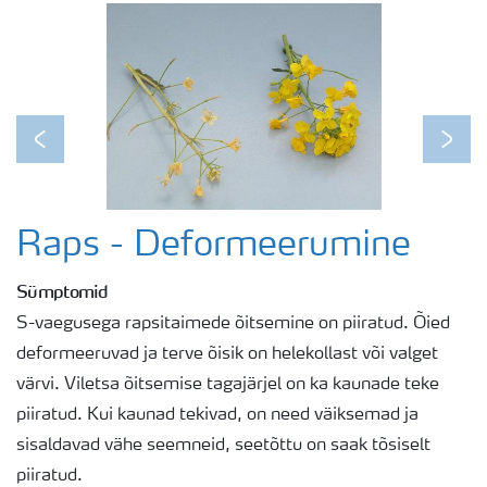
Previous
Next
Raps - Deformeerumine
Sümptomid
S-vaegusega rapsitaimede õitsemine on piiratud. Õied
deformeeruvad ja terve õisik on helekollast või valget
värvi. Viletsa õitsemise tagajärjel on ka kaunade teke
piiratud. Kui kaunad tekivad, on need väiksemad ja
sisaldavad vähe seemneid, seetõttu on saak tõsiselt
piiratud.