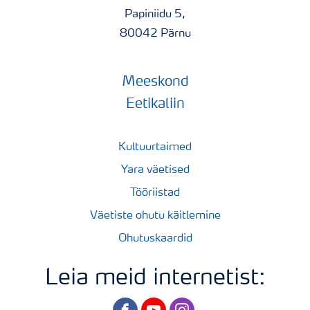
Papiniidu 5,
80042 Pärnu
Meeskond
Eetikaliin
Kultuurtaimed
Yara väetised
Tööriistad
Väetiste ohutu käitlemine
Ohutuskaardid
Leia meid internetist:
facebook
youtube
instagram