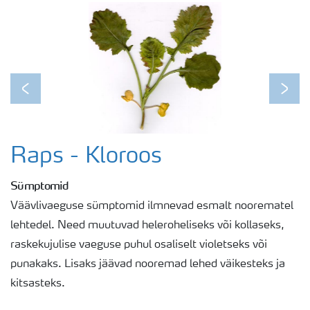
Previous
Next
Raps - Kloroos
Sümptomid
Väävlivaeguse sümptomid ilmnevad esmalt noorematel
lehtedel. Need muutuvad heleroheliseks või kollaseks,
raskekujulise vaeguse puhul osaliselt violetseks või
punakaks. Lisaks jäävad nooremad lehed väikesteks ja
kitsasteks.