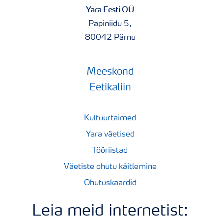
Yara Eesti OÜ
Papiniidu 5,
80042 Pärnu
Meeskond
Eetikaliin
Kultuurtaimed
Yara väetised
Tööriistad
Väetiste ohutu käitlemine
Ohutuskaardid
Leia meid internetist: