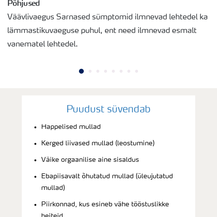
Põhjused
Väävlivaegus Sarnased sümptomid ilmnevad lehtedel ka
lämmastikuvaeguse puhul, ent need ilmnevad esmalt
vanematel lehtedel.
Puudust süvendab
Happelised mullad
Kerged liivased mullad (leostumine)
Väike orgaanilise aine sisaldus
Ebapiisavalt õhutatud mullad (üleujutatud
mullad)
Piirkonnad, kus esineb vähe tööstuslikke
heiteid