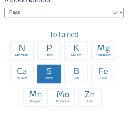
Muuda kultuuri
Rapsi saak
Saagi kvaliteet
Toitained
N
P
K
Mg
Rapsi puudushaigused
Lämmastik
Fosfor
Kaalium
Magneesium
Väetamisprogrammid
Ca
S
B
Fe
Kaltsium
Väävel
Boor
Raud
Keskkonnahoid
Mn
Mo
Zn
Mangaan
Molübdeen
Tsink