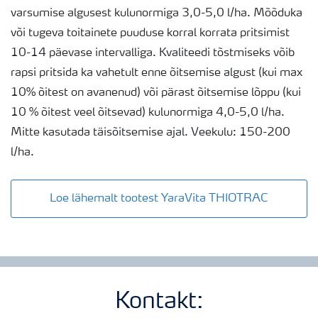
varsumise algusest kulunormiga 3,0-5,0 l/ha. Mõõduka
või tugeva toitainete puuduse korral korrata pritsimist
10-14 päevase intervalliga. Kvaliteedi tõstmiseks võib
rapsi pritsida ka vahetult enne õitsemise algust (kui max
10% õitest on avanenud) või pärast õitsemise lõppu (kui
10 % õitest veel õitsevad) kulunormiga 4,0-5,0 l/ha.
Mitte kasutada täisõitsemise ajal. Veekulu: 150-200
l/ha.
Loe lähemalt tootest YaraVita THIOTRAC
Kontakt: