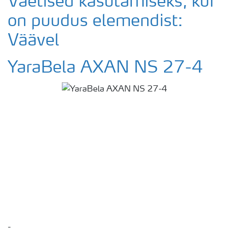
Väetised kasutamiseks, kui
on puudus elemendist:
Väävel
YaraBela AXAN NS 27-4
-