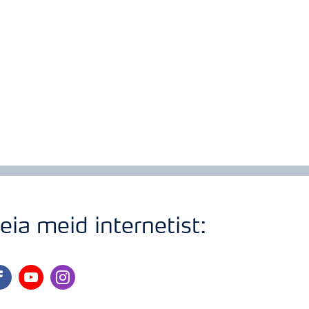
eia meid internetist:
cebook
youtube
instagram