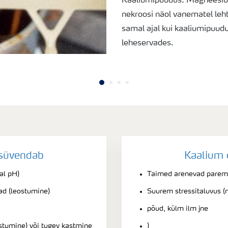
Kaaliumipuudus. Magneesium
nekroosi näol vanematel leht
samal ajal kui kaaliumipuu
leheservades.
süvendab
Kaalium 
al pH)
Taimed arenevad parem
ad (leostumine)
Suurem stressitaluvus (
põud, külm ilm jne
stumine) või tugev kastmine
)