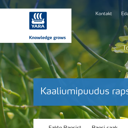
Kontakt
Ed
T
Kaaliumipuudus raps
Fakte Rapsist