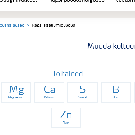
Saagi kvaliteet
Rapsi puudushaigused
Väetam
udushaigused
Rapsi kaaliumipuudus
Muuda kultuur
Toitained
Mg
Ca
S
B
Magneesium
Kaltsium
Väävel
Boor
Zn
Tsink