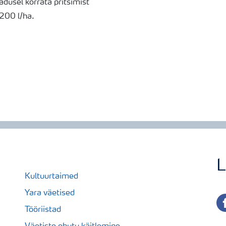
adusel korrata pritsimist
200 l/ha.
L
Kultuurtaimed
Yara väetised
fa
Tööriistad