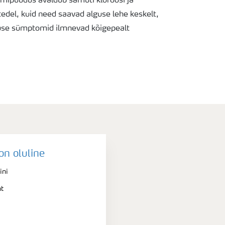
ipuudus avaldub samuti kloroosi ja
edel, kuid need saavad alguse lehe keskelt,
duse sümptomid ilmnevad kõigepealt
on oluline
ini
nt