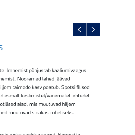
Previous
Next
s
ite ilmnemist põhjustab kaaliumivaegus
enemist. Nooremad lehed jäävad
ljem taimede kasv peatub. Spetsiifilised
 esmalt keskmistel/vanematel lehtedel.
otilised alad, mis muutuvad hiljem
hed muutuvad sinakas-roheliseks.