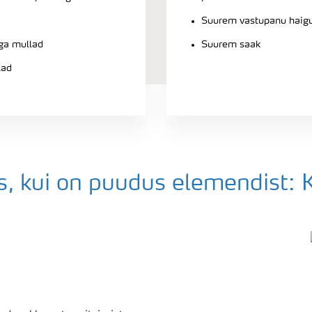
Suurem vastupanu haigu
ga mullad
Suurem saak
lad
s, kui on puudus elemendist: 