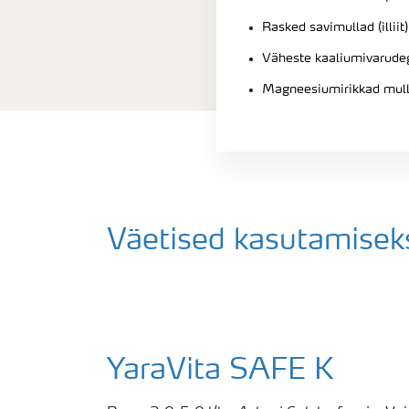
Rasked savimullad (illiit)
Väheste kaaliumivarude
Magneesiumirikkad mul
Väetised kasutamisek
YaraVita SAFE K