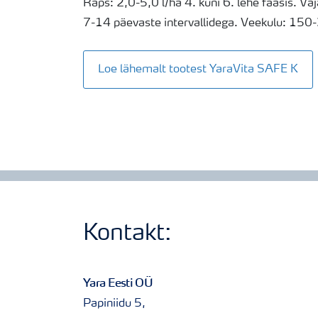
Raps: 2,0-5,0 l/ha 4. kuni 6. lehe faasis. Vaj
7-14 päevaste intervallidega. Veekulu: 150-
Loe lähemalt tootest YaraVita SAFE K
Kontakt:
Yara Eesti OÜ
Papiniidu 5,