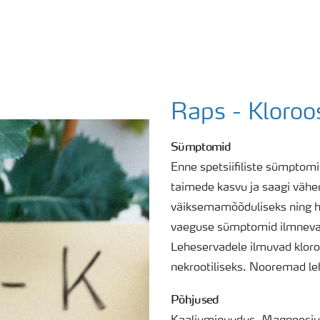
Raps - Kloroo
Sümptomid
Enne spetsiifiliste sümptom
taimede kasvu ja saagi väh
väiksemamõõduliseks ning hi
vaeguse sümptomid ilmnevad
Leheservadele ilmuvad kloro
nekrootiliseks. Nooremad le
Põhjused