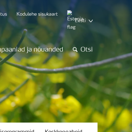
utus
Kodulehe sisukaart
Eesti
paaniad ja nõuanded
Otsi