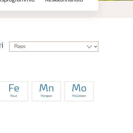
isprogrammid
Keskkonnahoid
i
Fe
Mn
Mo
Raud
Mangaan
Molübdeen