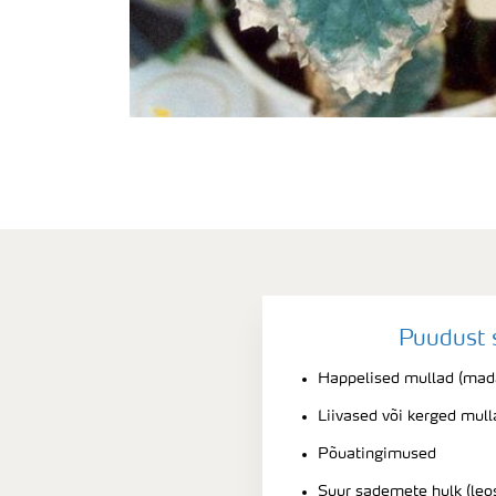
Puudust 
Happelised mullad (mad
Liivased või kerged mull
Põuatingimused
Suur sademete hulk (leo