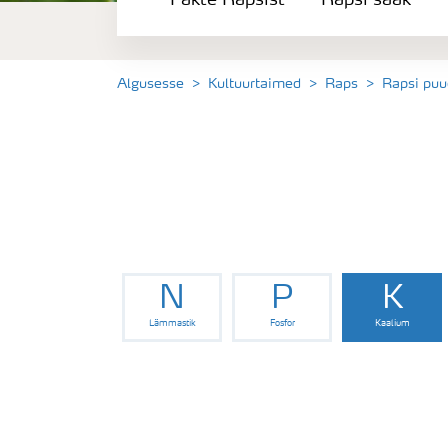
Fakte Rapsist
Rapsi saak
Rapsi saak
Saagi kvaliteet
Algusesse
Kultuurtaimed
Raps
Rapsi pu
Rapsi puudushaigused
Väetamisprogrammid
Keskkonnahoid
N
P
K
Lämmastik
Fosfor
Kaalium