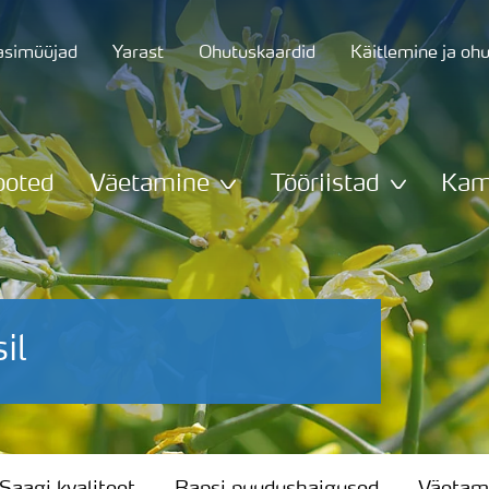
asimüüjad
Yarast
Ohutuskaardid
Käitlemine ja oh
ooted
Väetamine
Tööriistad
Kam
il