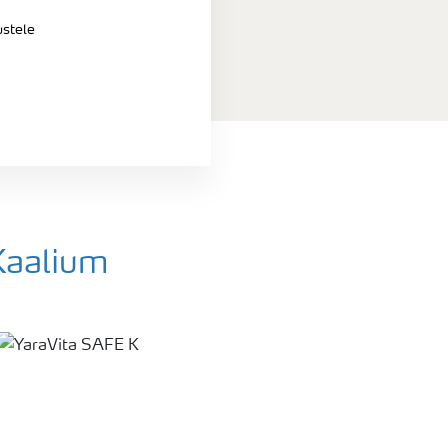
stele
Kaalium