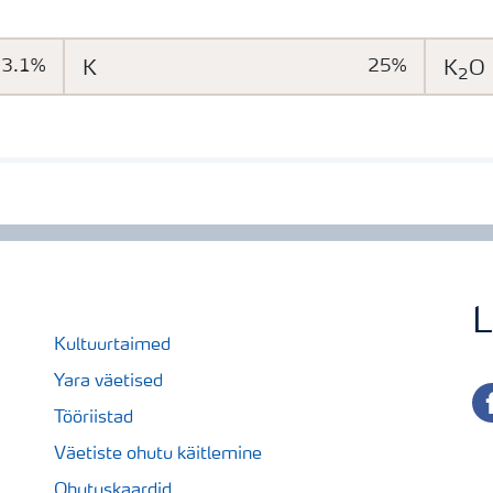
Päritolumaa: Inglismaa
3.1%
K
25%
K
O
2
L
Kultuurtaimed
Yara väetised
fa
Tööriistad
Väetiste ohutu käitlemine
Ohutuskaardid