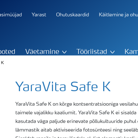
asimüüjad
Yarast
Ohutuskaardid
Käitlemine ja oh
ooted
Väetamine
Tööriistad
Kam
 K
YaraVita Safe K
YaraVita Safe K on kõrge kontsentratsiooniga vesilahu
taimele vajalikku kaaliumit. YaraVita Safe K ei sisalda
kasutada väga paljude erinevate põllukultuuride puhul
lämmastik aitab aktiviseerida fotosünteesi ning seeläb