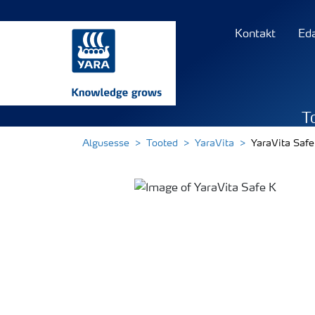
Kontakt
Ed
T
Algusesse
Tooted
YaraVita
YaraVita Safe