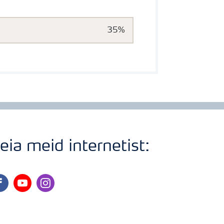
35%
eia meid internetist:
cebook
youtube
instagram