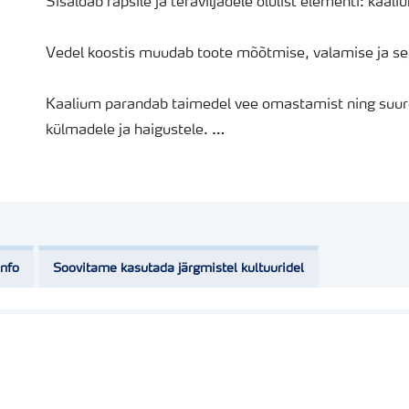
Sisaldab rapsile ja teraviljadele olulist elementi: kaal
Vedel koostis muudab toote mõõtmise, valamise ja se
Kaalium parandab taimedel vee omastamist ning suu
külmadele ja haigustele.
YaraVita Safe K on väga hea segupartner ja seetõttu 
mis vähendab töödeks kuluvat aega ja kulutusi. Vaba l
mobiiltelefoni vahendusel aitab lihtsalt kontrollida, 
mitte.
info
Soovitame kasutada järgmistel kultuuridel
Pakendi suurus: 10 L
Mahumass: 1,457 kg/l