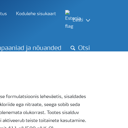
utus
Kodulehe sisukaart
Eesti
paaniad ja nõuanded
Otsi
se formulatsioonis leheväetis, sisaldades
 kloriide ega nitraate, seega sobib seda
 olenemata olukorrast. Tootes sisalduv
i aktiveerub teiste toitainete kasutamine.