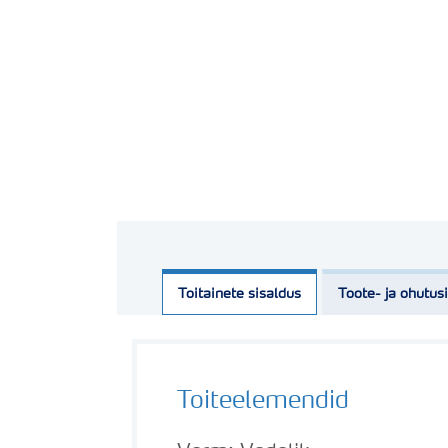
Toitainete sisaldus
Toote- ja ohutus
Toiteelemendid