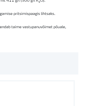
iumit 411 g/l (500 g/l K₂O).
gamise pritsimispaagis lihtsaks.
rendab taime vastupanuvõimet põuale,
segatav paljude erinevate agrokemikaalidega,
igipääs
Yara Tankmix
andmebaasile veebi või
kas tooted sobivad omavahel paagisegusse või