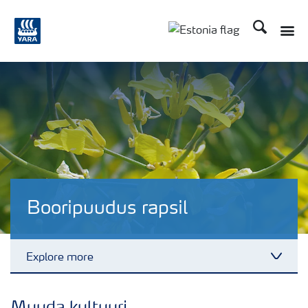
Otsi
Toggle
Toggle country langu
Booripuudus rapsil
Explore more
Toggl
Fakte Rapsist