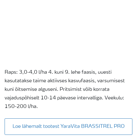
Raps: 3,0-4,0 l/ha 4. kuni 9. lehe faasis, uuesti
kasutatakse taime aktiivses kasvufaasis, varsumisest
kuni õitsemise alguseni. Pritsimist võib korrata
vajaduspõhiselt 10-14 päevase intervalliga. Veekulu:
150-200 l/ha.
Loe lähemalt tootest YaraVita BRASSITREL PRO