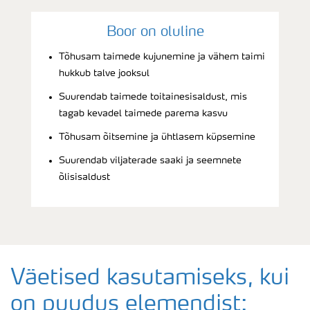
Boor on oluline
Tõhusam taimede kujunemine ja vähem taimi
hukkub talve jooksul
Suurendab taimede toitainesisaldust, mis
tagab kevadel taimede parema kasvu
Tõhusam õitsemine ja ühtlasem küpsemine
Suurendab viljaterade saaki ja seemnete
õlisisaldust
Väetised kasutamiseks, kui
on puudus elemendist: