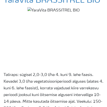
YaraVita BRASSITREL BIO
Taliraps: sügisel 2,0-3,0 l/ha 4. kuni 9. lehe faasis.
Kevadel 3,0 l/ha vegetatsiooniperioodi alguses (alates 4.
kuni 6. lehe faasist), korrata vajadusel kiire varrekasvu
perioodi jooksul kuni õitsemise alguseni intervalliga 10-
14 päeva. Mitte kasutada õitsemise ajal. Veekulu: 150-