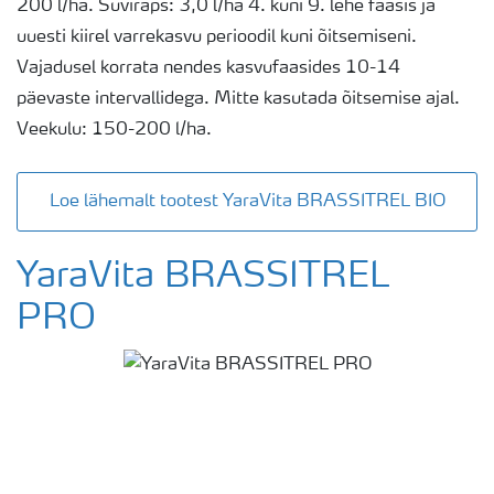
200 l/ha. Suviraps: 3,0 l/ha 4. kuni 9. lehe faasis ja
uuesti kiirel varrekasvu perioodil kuni õitsemiseni.
Vajadusel korrata nendes kasvufaasides 10-14
päevaste intervallidega. Mitte kasutada õitsemise ajal.
Veekulu: 150-200 l/ha.
Loe lähemalt tootest YaraVita BRASSITREL BIO
YaraVita BRASSITREL
PRO