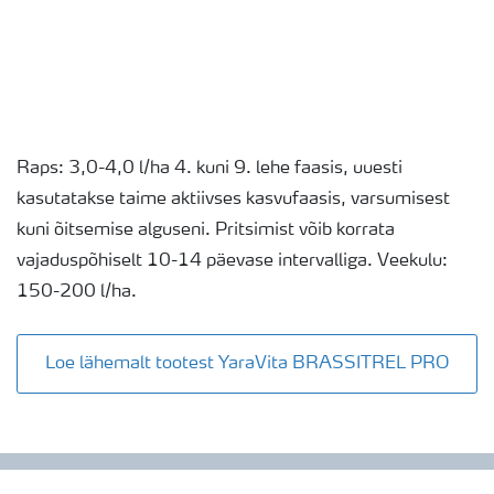
Raps: 3,0-4,0 l/ha 4. kuni 9. lehe faasis, uuesti
kasutatakse taime aktiivses kasvufaasis, varsumisest
kuni õitsemise alguseni. Pritsimist võib korrata
vajaduspõhiselt 10-14 päevase intervalliga. Veekulu:
150-200 l/ha.
Loe lähemalt tootest YaraVita BRASSITREL PRO