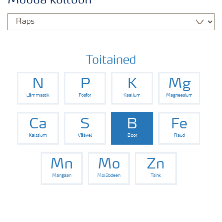
Muuda kultuuri
Rapsi saak
Saagi kvaliteet
Toitained
N
P
K
Mg
Rapsi puudushaigused
Lämmastik
Fosfor
Kaalium
Magneesium
Väetamisprogrammid
Ca
S
B
Fe
Kaltsium
Väävel
Boor
Raud
Keskkonnahoid
Mn
Mo
Zn
Mangaan
Molübdeen
Tsink