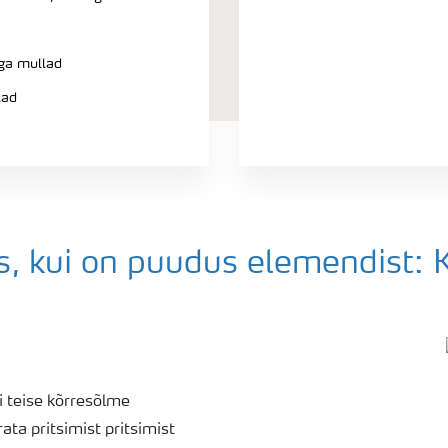
ga mullad
lad
s, kui on puudus elemendist: 
i teise kõrresõlme
ta pritsimist pritsimist