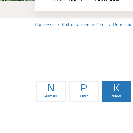
Fakte odrast
Odra saak
S
Odra saak
Saagi kvaliteet
Algusesse
Kultuurtaimed
Oder
Puudusha
Puudushaigused-Oder
Väetamisprogrammid
Keskkonnahoid
N
P
K
Lämmastik
Fosfor
Kaalium