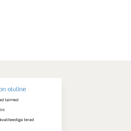
on oluline
ad taimed
ini
valiteediga terad