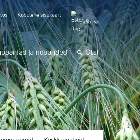
utus
Kodulehe sisukaart
Eesti
paaniad ja nõuanded
Otsi