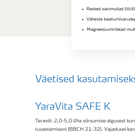
Rasked savimullad (illiit)
Väheste kaaliumivarude
Magneesiumirikkad mul
Väetised kasutamisek
YaraVita SAFE K
Teravili: 2,0-5,0 l/ha võrsumise algusest kun
tuvastamiseni (BBCH 21-32). Vajadusel korra