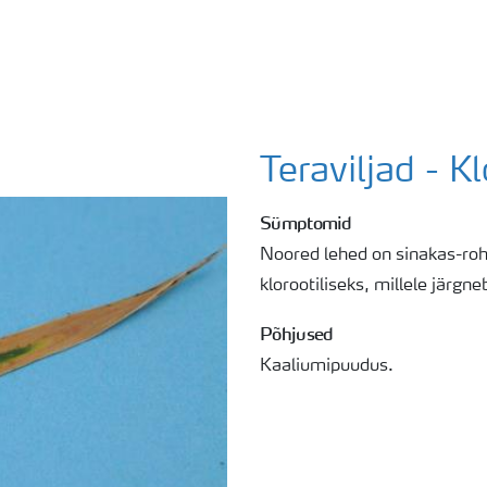
Teraviljad - K
Sümptomid
Noored lehed on sinakas-roh
klorootiliseks, millele järgn
Põhjused
Kaaliumipuudus.