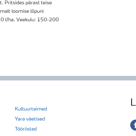
. Pritsides pärast teise
malt loomise lõpuni
,0 l/ha. Veekulu: 150-200
L
Kultuurtaimed
Yara väetised
fa
Tööriistad