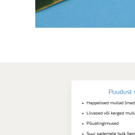
Puudust 
Happelised mullad (mad
Liivased või kerged mull
Põuatingimused
Suur sademete hulk (leo