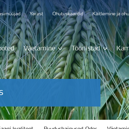
asimüüjad
Yarast
Ohutuskaardid
Käitlemine ja oh
ooted
Väetamine
Tööriistad
Kam
s