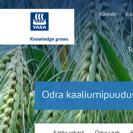
Kontakt
Ed
T
Odra kaaliumipuudu
Fakte odrast