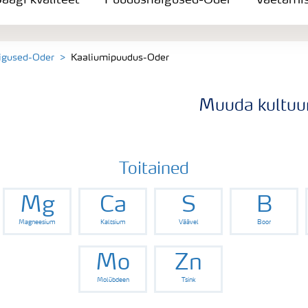
aagi kvaliteet
Puudushaigused-Oder
Väetami
igused-Oder
Kaaliumipuudus-Oder
Muuda kultuur
Toitained
Mg
Ca
S
B
Magneesium
Kaltsium
Väävel
Boor
Mo
Zn
Molübdeen
Tsink