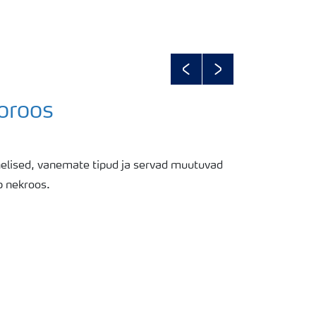
Previous
Next
loroos
elised, vanemate tipud ja servad muutuvad
eb nekroos.