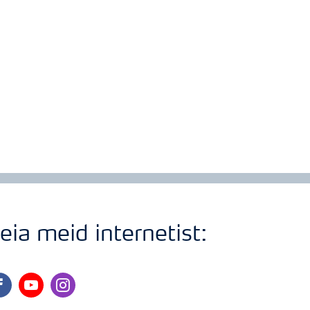
eia meid internetist:
cebook
youtube
instagram