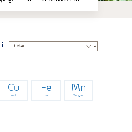
sprogrammid
Keskkonnahoid
i
Cu
Fe
Mn
Vask
Raud
Mangaan