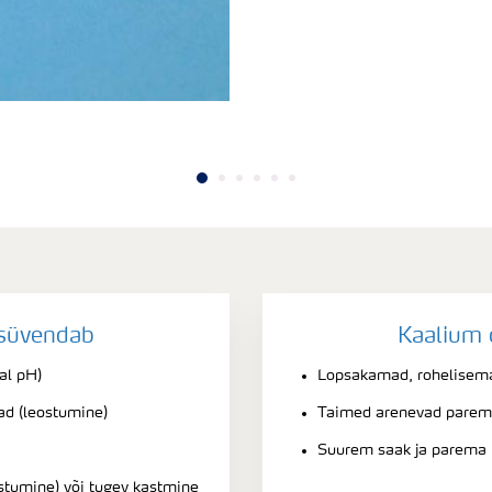
süvendab
Kaalium 
al pH)
Lopsakamad, rohelisem
ad (leostumine)
Taimed arenevad parem
Suurem saak ja parema k
stumine) või tugev kastmine