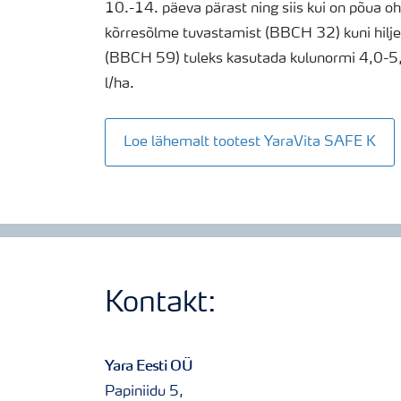
10.-14. päeva pärast ning siis kui on põua oht
kõrresõlme tuvastamist (BBCH 32) kuni hilje
(BBCH 59) tuleks kasutada kulunormi 4,0-5
l/ha.
Loe lähemalt tootest YaraVita SAFE K
Kontakt:
Yara Eesti OÜ
Papiniidu 5,