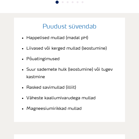
Puudust süvendab
Happelised mullad (madal pH)
Liivased või kerged mullad (leostumine)
Põuatingimused
Suur sademete hulk (leostumine) või tugev
kastmine
Rasked savimullad (illiit)
Väheste kaaliumivarudega mullad
Magneesiumirikkad mullad