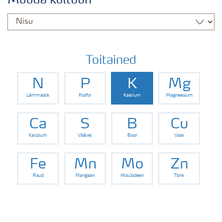
Muuda kultuuri
Nisu saak
Saagi kvaliteet
Toitained
N
P
K
Mg
Puudushaigused-Nisu
Lämmastik
Fosfor
Kaalium
Magneesium
Väetamisprogrammid
Ca
S
B
Cu
Kaltsium
Väävel
Boor
Vask
Keskkonnahoid
Fe
Mn
Mo
Zn
Raud
Mangaan
Molübdeen
Tsink