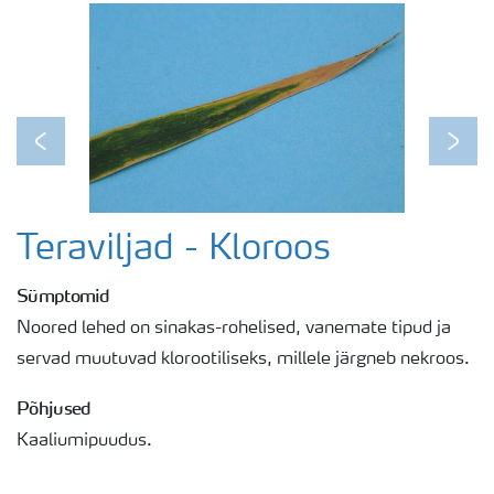
Previous
Next
Teraviljad - Kloroos
Sümptomid
Noored lehed on sinakas-rohelised, vanemate tipud ja
servad muutuvad klorootiliseks, millele järgneb nekroos.
Põhjused
Kaaliumipuudus.