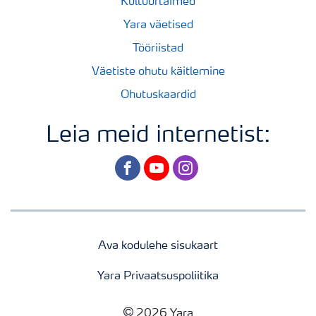
Kultuurtaimed
Yara väetised
Tööriistad
Väetiste ohutu käitlemine
Ohutuskaardid
Leia meid internetist:
facebook
youtube
instagram
Ava kodulehe sisukaart
Yara Privaatsuspoliitika
2026 Yara