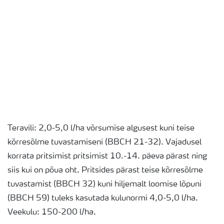
Teravili: 2,0-5,0 l/ha võrsumise algusest kuni teise
kõrresõlme tuvastamiseni (BBCH 21-32). Vajadusel
korrata pritsimist pritsimist 10.-14. päeva pärast ning
siis kui on põua oht. Pritsides pärast teise kõrresõlme
tuvastamist (BBCH 32) kuni hiljemalt loomise lõpuni
(BBCH 59) tuleks kasutada kulunormi 4,0-5,0 l/ha.
Veekulu: 150-200 l/ha.