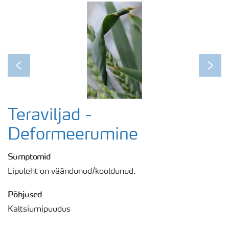
Previous
Next
Teraviljad -
Deformeerumine
Sümptomid
Lipuleht on väändunud/kooldunud.
Põhjused
Kaltsiumipuudus