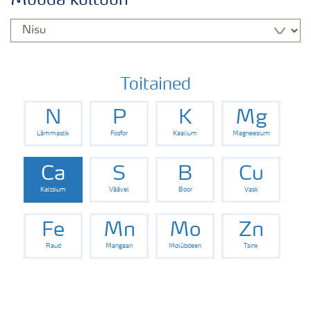
Muuda kultuuri
Nisu saak
Saagi kvaliteet
Toitained
N
P
K
Mg
Puudushaigused-Nisu
Lämmastik
Fosfor
Kaalium
Magneesium
Väetamisprogrammid
Ca
S
B
Cu
Kaltsium
Väävel
Boor
Vask
Keskkonnahoid
Fe
Mn
Mo
Zn
Raud
Mangaan
Molübdeen
Tsink