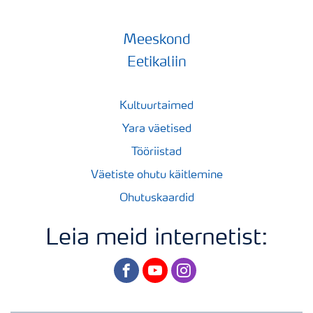
Meeskond
Eetikaliin
Kultuurtaimed
Yara väetised
Tööriistad
Väetiste ohutu käitlemine
Ohutuskaardid
Leia meid internetist:
facebook
youtube
instagram