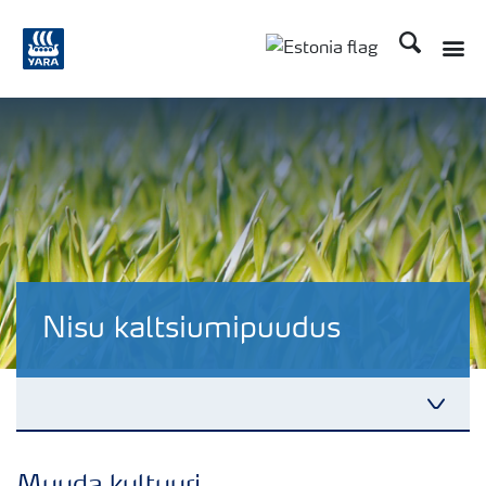
Otsi
Nisu kaltsiumipuudus
Fakte nisust