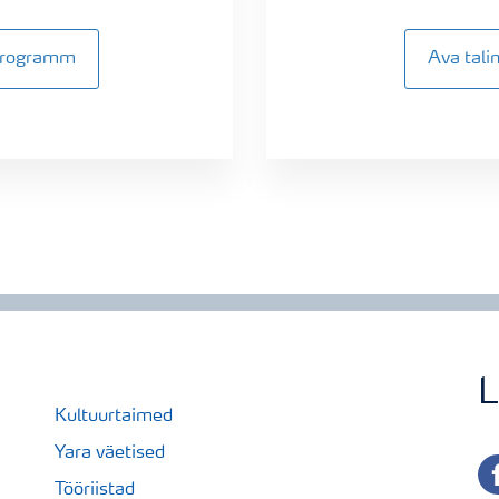
sprogramm
Ava tal
L
Kultuurtaimed
Yara väetised
fa
Tööriistad