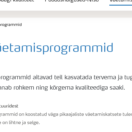
aagi kvaliteet
Puudushaigused-Nisu
Väetami
programmid
äetamisprogrammid
rogrammid aitavad teil kasvatada tervema ja t
annab rohkem ning kõrgema kvaliteediga saaki.
tuuridest
ammid on koostatud väga pikaajaliste väetamiskatsete tule
on lihtne ja selge.