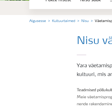
Fakte nisust
Nisu saak
S
Nisu saak
Saagi kvaliteet
Algusesse
Kultuurtaimed
Nisu
Väetamis
Puudushaigused-Nisu
Nisu v
Väetamisprogrammid
Yara väetamisp
Keskkonnahoid
kultuuri, mis 
Teadmised põllukul
Meie väetamisprogr
nende rakendamine 