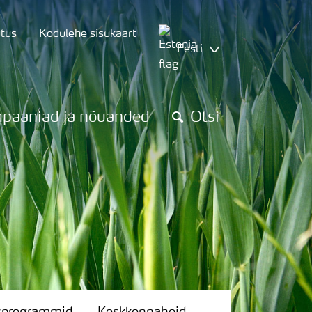
utus
Kodulehe sisukaart
Eesti
paaniad ja nõuanded
Otsi