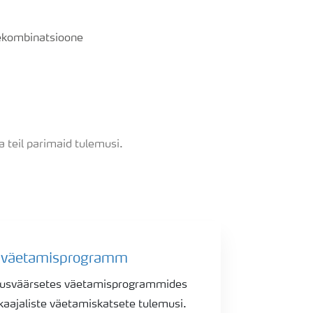
tekombinatsioone
teil parimaid tulemusi.
u väetamisprogramm
aldusväärsetes väetamisprogrammides
kaajaliste väetamiskatsete tulemusi.