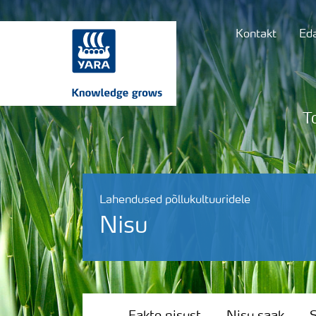
Kontakt
Ed
T
Lahendused põllukultuuridele
Nisu
Fakte nisust