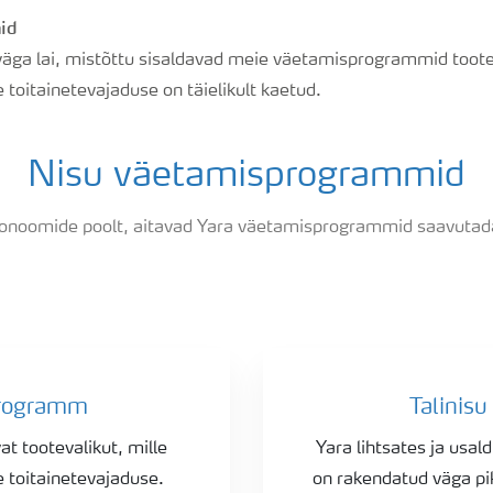
id
 väga lai, mistõttu sisaldavad meie väetamisprogrammid too
e toitainetevajaduse on täielikult kaetud.
Nisu väetamisprogrammid
ronoomide poolt, aitavad Yara väetamisprogrammid saavutada 
programm
Talinis
 tootevalikut, mille
Yara lihtsates ja us
e toitainetevajaduse.
on rakendatud väga pi