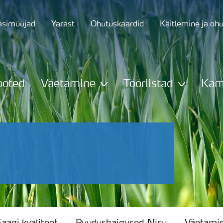
asimüüjad
Yarast
Ohutuskaardid
Käitlemine ja oh
ooted
Väetamine
Tööriistad
Kam