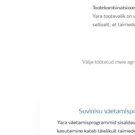
Tootekombinatsioon
Yara tootevalik on
selliselt, et taimed
Välja töötatud meie ag
Nisu väetamisprogrammid
Suvinisu väetamis
Yara väetamisprogrammid sisaldavat
kasutamine katab täielikult taimed