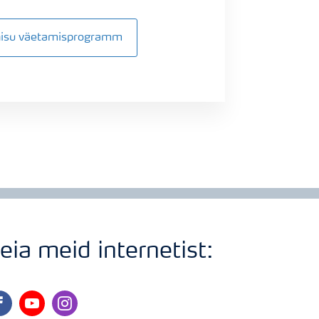
inisu väetamisprogramm
eia meid internetist:
cebook
youtube
instagram