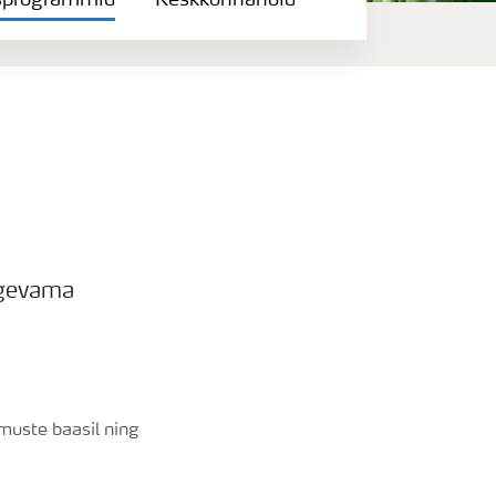
sprogrammid
Keskkonnahoid
ugevama
muste baasil ning