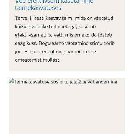
Vee efektiivsem kasutamine
taimekasvatuses
Terve, kiiresti kasvav taim, mida on väetatud
kõikide vajalike toitainetega, kasutab
efektiivsemalt ka vett, mis omakorda tõstab
saagikust. Regulaarne väetamine stimuleerib
juurestiku arengut ning parandab vee
omastamist mullast.