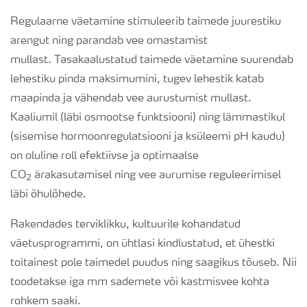
Regulaarne väetamine stimuleerib taimede juurestiku
arengut ning parandab vee omastamist
mullast. Tasakaalustatud taimede väetamine suurendab
lehestiku pinda maksimumini, tugev lehestik katab
maapinda ja vähendab vee aurustumist mullast.
Kaaliumil (läbi osmootse funktsiooni) ning lämmastikul
(sisemise hormoonregulatsiooni ja ksüleemi pH kaudu)
on oluline roll efektiivse ja optimaalse
CO
ärakasutamisel ning vee aurumise reguleerimisel
2
läbi õhulõhede.
Rakendades terviklikku, kultuurile kohandatud
väetusprogrammi, on ühtlasi kindlustatud, et ühestki
toitainest pole taimedel puudus ning saagikus tõuseb. Nii
toodetakse iga mm sademete või kastmisvee kohta
rohkem saaki.