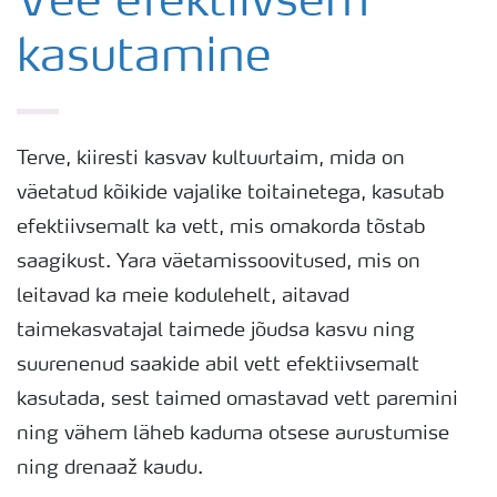
Vee efektiivsem
kasutamine
Kartuli saak
Saagi kvaliteet
Terve, kiiresti kasvav kultuurtaim, mida on
väetatud kõikide vajalike toitainetega, kasutab
Kartuli puudushaigused
efektiivsemalt ka vett, mis omakorda tõstab
saagikust. Yara väetamissoovitused, mis on
Väetamisprogrammid
leitavad ka meie kodulehelt, aitavad
taimekasvatajal taimede jõudsa kasvu ning
Keskkonnahoid
suurenenud saakide abil vett efektiivsemalt
kasutada, sest taimed omastavad vett paremini
ning vähem läheb kaduma otsese aurustumise
ning drenaaž kaudu.