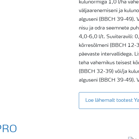
kulunormiga 1,0 l/ha vahe
väljaarenemiseni ja kuluno
alguseni (BBCH 39-49). V
nisu ja odra seemnete puht
4,0-6,0 l/t. Suviteravili: 
kõrresõlmeni (BBCH 12-32
päevaste intervallidega. L
teha vahemikus teisest kõ
(BBCH 32-39) või/ja kulun
alguseni (BBCH 39-49). V
Loe lähemalt tootest
PRO