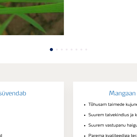
süvendab
Mangaan 
Tõhusam taimede kuju
Suurem talvekindlus ja k
Suurem vastupanu haigu
d
Parema kvaliteediga te