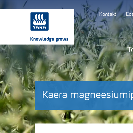
Kontakt
Ed
T
Kaera magneesiumi
Puudushaigused-Rukis