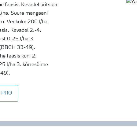
ehe faasis. Kevadel pritsida
 l/ha. Suure mangaani
em. Veekulu: 200 l/ha.
aasis. Kevadel 2.-4.
ist 0,25 l/ha 3.
l (BBCH 33-49).
ehe faasis kuni 2.
25 l/ha 3. kõrresõlme
-49).
C PRO