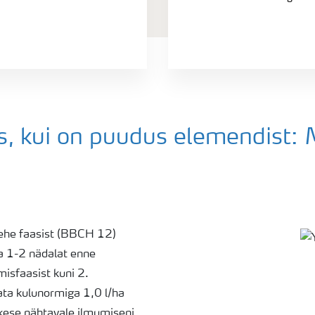
s, kui on puudus elemendist:
 lehe faasist (BBCH 12)
ca 1-2 nädalat enne
isfaasist kuni 2.
ta kulunormiga 1,0 l/ha
ekese nähtavale ilmumiseni