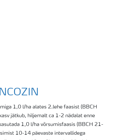
ANCOZIN
normiga 1,0 l/ha alates 2.lehe faasist (BBCH
kasv jätkub, hiljemalt ca 1-2 nädalat enne
 kasutada 1,0 l/ha võrsumisfaasis (BBCH 21-
tsimist 10-14 päevaste intervallidega