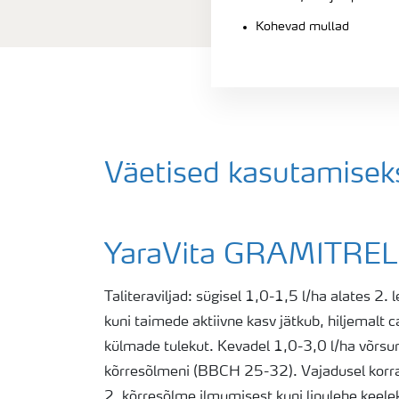
Kohevad mullad
Väetised kasutamisek
YaraVita GRAMITREL
Taliteraviljad: sügisel 1,0-1,5 l/ha alates 2.
kuni taimede aktiivne kasv jätkub, hiljemalt 
külmade tulekut. Kevadel 1,0-3,0 l/ha võrsum
kõrresõlmeni (BBCH 25-32). Vajadusel korra
2. kõrresõlme ilmumisest kuni lipulehe keel