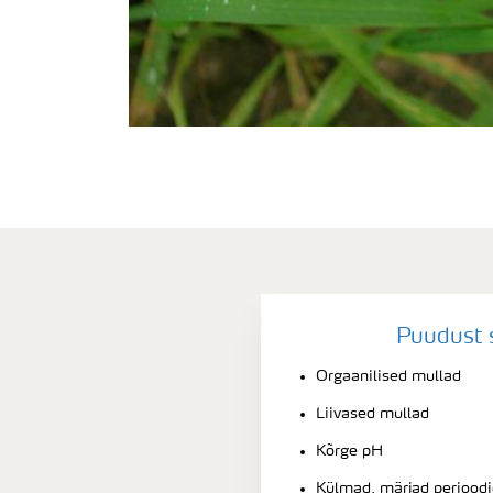
Puudust 
Orgaanilised mullad
Liivased mullad
Kõrge pH
Külmad, märjad perioodi