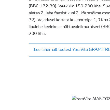
(BBCH 32-39). Veekulu: 150-200 l/ha. Suvit
alates 2. lehe faasist kuni 2. kõrresõlme 
32). Vajadusel korrata kulunormiga 1,0 l/ha 
lipulehe keelekese nähtavaleilmumiseni (B
200 l/ha.
Loe lähemalt tootest YaraVita GRAMITR