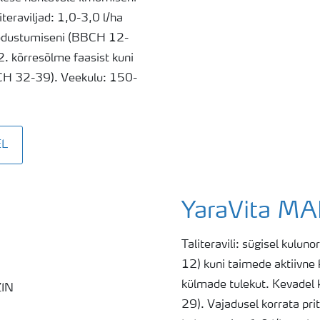
eraviljad: 1,0-3,0 l/ha
moodustumiseni (BBCH 12-
2. kõrresõlme faasist kuni
BCH 32-39). Veekulu: 150-
EL
YaraVita M
Taliteravili: sügisel kulu
12) kuni taimede aktiivne 
külmade tulekut. Kevadel
29). Vajadusel korrata pri