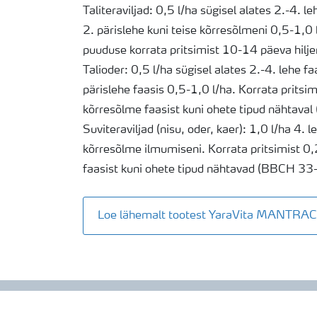
Taliteraviljad: 0,5 l/ha sügisel alates 2.-4. l
2. pärislehe kuni teise kõrresõlmeni 0,5-1,0
puuduse korrata pritsimist 10-14 päeva hilj
Talioder: 0,5 l/ha sügisel alates 2.-4. lehe f
pärislehe faasis 0,5-1,0 l/ha. Korrata pritsim
kõrresõlme faasist kuni ohete tipud nähtava
Suviteraviljad (nisu, oder, kaer): 1,0 l/ha 4. l
kõrresõlme ilmumiseni. Korrata pritsimist 0,
faasist kuni ohete tipud nähtavad (BBCH 33
Loe lähemalt tootest YaraVita MANTRA