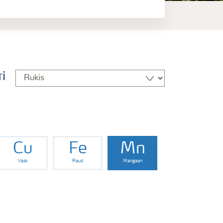
i
Cu
Fe
Mn
Vask
Raud
Mangaan