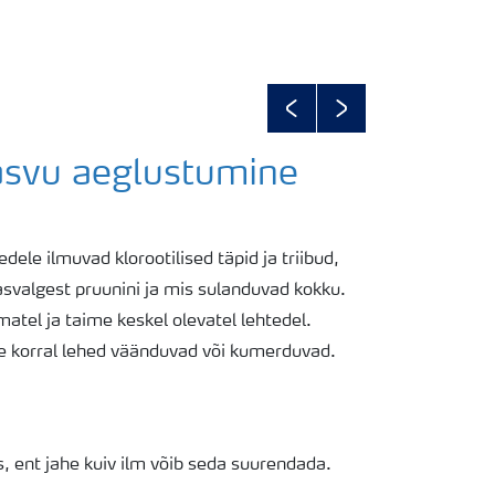
Previous
Next
Kasvu aeglustumine
le ilmuvad klorootilised täpid ja triibud,
svalgest pruunini ja mis sulanduvad kokku.
el ja taime keskel olevatel lehtedel.
se korral lehed väänduvad või kumerduvad.
ent jahe kuiv ilm võib seda suurendada.