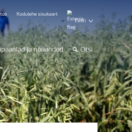
utus
Kodulehe sisukaart
Eesti
paaniad ja nõuanded
Otsi