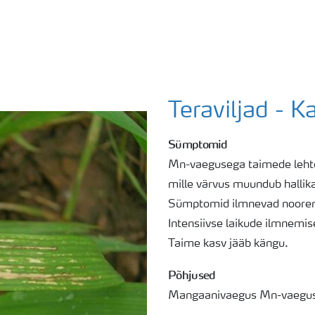
Teraviljad - 
Sümptomid
Mn-vaegusega taimede lehtede
mille värvus muundub hallika
Sümptomid ilmnevad nooremat
Intensiivse laikude ilmnemi
Taime kasv jääb kängu.
Põhjused
Mangaanivaegus Mn-vaegus, 