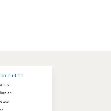
on oluline
nemine
õrte arv
stele
rad