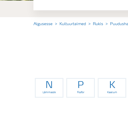
Rukki väetamisprogramm
Algusesse
Kultuurtaimed
Rukis
Puudusha
N
P
K
Lämmastik
Fosfor
Kaalium