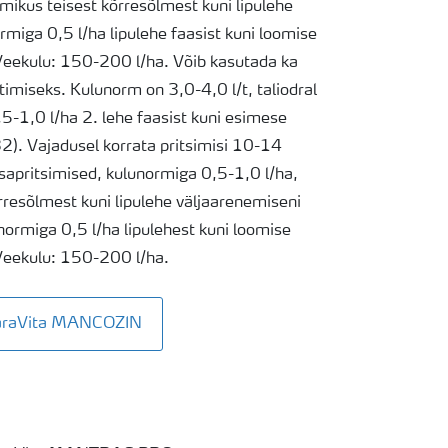
mikus teisest kõrresõlmest kuni lipulehe
rmiga 0,5 l/ha lipulehe faasist kuni loomise
eekulu: 150-200 l/ha. Võib kasutada ka
imiseks. Kulunorm on 3,0-4,0 l/t, taliodral
0,5-1,0 l/ha 2. lehe faasist kuni esimese
). Vajadusel korrata pritsimisi 10-14
isapritsimised, kulunormiga 0,5-1,0 l/ha,
rresõlmest kuni lipulehe väljaarenemiseni
ormiga 0,5 l/ha lipulehest kuni loomise
eekulu: 150-200 l/ha.
 YaraVita MANCOZIN