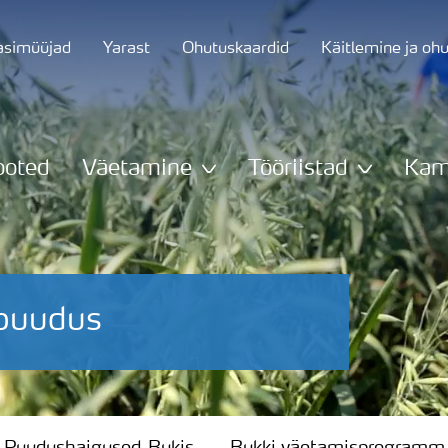
asimüüjad
Yarast
Ohutuskaardid
Käitlemine ja oh
ooted
Väetamine
Tööriistad
Kam
puudus