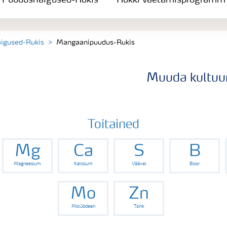
Puudushaigused-Rukis
Rukki väetamisprogramm
igused-Rukis
Mangaanipuudus-Rukis
Muuda kultuur
Toitained
Mg
Ca
S
B
Magneesium
Kaltsium
Väävel
Boor
Mo
Zn
Molübdeen
Tsink