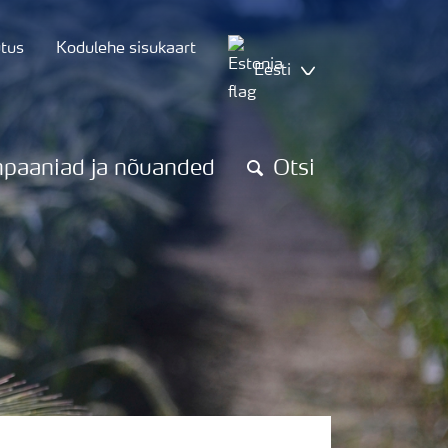
utus
Kodulehe sisukaart
Eesti
paaniad ja nõuanded
Otsi