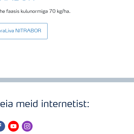
ehe faasis kulunormiga 70 kg/ha.
YaraLiva NITRABOR
eia meid internetist:
cebook
youtube
instagram