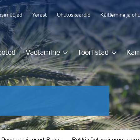
asimüüjad
Yarast
Ohutuskaardid
Käitlemine ja oh
ooted
Väetamine
Tööriistad
Kam