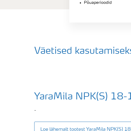
Põuaperioodid
Väetised kasutamiseks
YaraMila NPK(S) 18-
-
Loe lähemalt tootest YaraMila NPK(S) 1