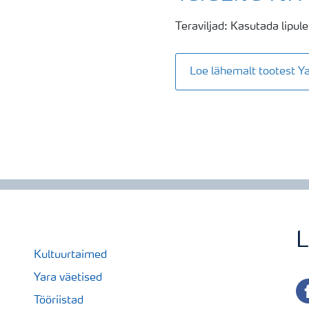
Teraviljad: Kasutada lipul
Loe lähemalt tootest 
L
Kultuurtaimed
Yara väetised
fa
Tööriistad