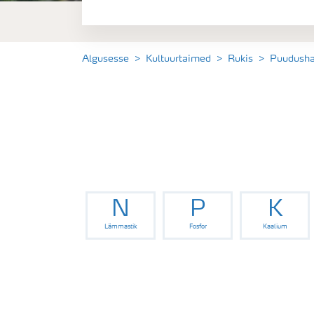
Rukki väetamisprogramm
Algusesse
Kultuurtaimed
Rukis
Puudusha
N
P
K
Lämmastik
Fosfor
Kaalium