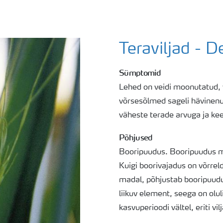
Teraviljad - 
Sümptomid
Lehed on veidi moonutatud,
võrsesõlmed sageli hävinenud
väheste terade arvuga ja ke
Põhjused
Booripuudus. Booripuudus m
Kuigi boorivajadus on võrrel
madal, põhjustab booripuudus
liikuv element, seega on olul
kasvuperioodi vältel, eriti v