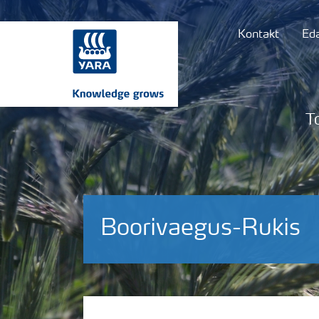
Kontakt
Ed
T
Boorivaegus-Rukis
Puudushaigused-Rukis