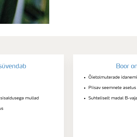
süvendab
Boor on
Õietolmuterade idanemi
Piisav seemnete asetus 
 sisaldusega mullad
Suhteliselt madal B-vaj
us