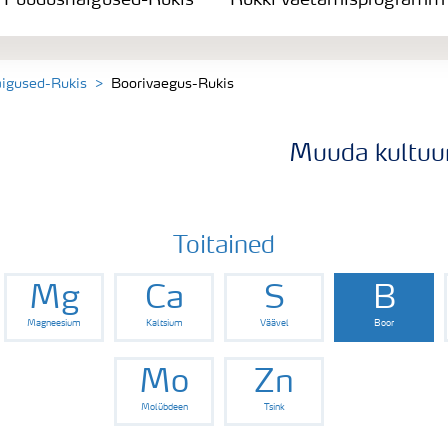
Puudushaigused-Rukis
Rukki väetamisprogramm
igused-Rukis
Boorivaegus-Rukis
Muuda kultuur
Toitained
Mg
Ca
S
B
Magneesium
Kaltsium
Väävel
Boor
Mo
Zn
Molübdeen
Tsink