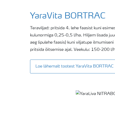
YaraVita BORTRAC
Teraviljad: pritsida 4. lehe faasist kuni esim
kulunormiga 0,25-0,5 l/ha. Hiljem lisada ju
aeg lipulehe faasis) kuni viljatupe ilmumise
pritsida õitsemise ajal. Veekulu: 150-200 l/
Loe lähemalt tootest YaraVita BORTRAC