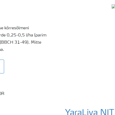
ese kõrresõlmeni
urde 0,25-0,5 l/ha (parim
ni (BBCH 31-49). Mitte
ha.
YaraLiva N