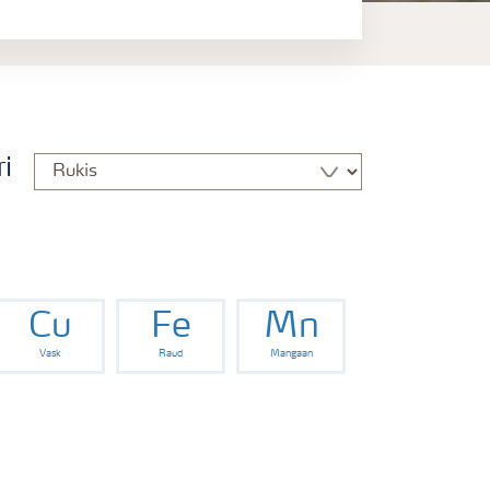
i
Cu
Fe
Mn
Vask
Raud
Mangaan