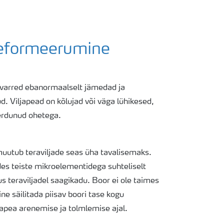
Deformeerumine
 varred ebanormaalselt jämedad ja
. Viljapead on kõlujad või väga lühikesed,
erdunud ohetega.
uutub teraviljade seas üha tavalisemaks.
des teiste mikroelementidega suhteliselt
 teraviljadel saagikadu. Boor ei ole taimes
ine säilitada piisav boori tase kogu
iljapea arenemise ja tolmlemise ajal.