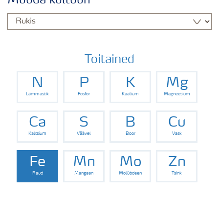
Muuda kultuuri
Rukki väetamisprogramm
Toitained
N
P
K
Mg
Lämmastik
Fosfor
Kaalium
Magneesium
Ca
S
B
Cu
Kaltsium
Väävel
Boor
Vask
Fe
Mn
Mo
Zn
Raud
Mangaan
Molübdeen
Tsink