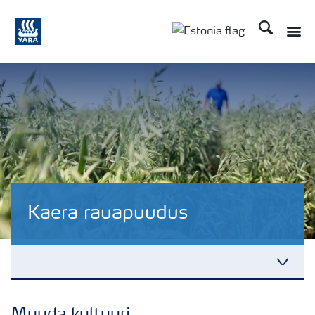
Otsi
Kaera rauapuudus
Puudushaigused-Rukis