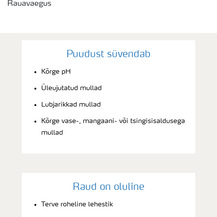
Rauavaegus
Puudust süvendab
Kõrge pH
Üleujutatud mullad
Lubjarikkad mullad
Kõrge vase-, mangaani- või tsingisisaldusega
mullad
Raud on oluline
Terve roheline lehestik