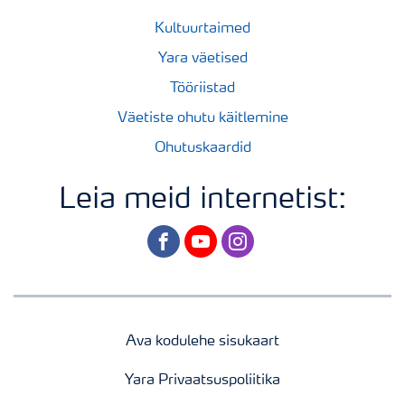
Kultuurtaimed
Yara väetised
Tööriistad
Väetiste ohutu käitlemine
Ohutuskaardid
Leia meid internetist:
facebook
youtube
instagram
Ava kodulehe sisukaart
Yara Privaatsuspoliitika