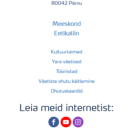
80042 Pärnu
Meeskond
Eetikaliin
Kultuurtaimed
Yara väetised
Tööriistad
Väetiste ohutu käitlemine
Ohutuskaardid
Leia meid internetist:
facebook
youtube
instagram