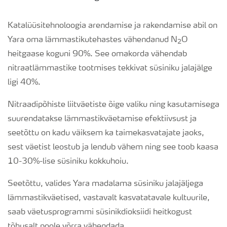
Katalüüsitehnoloogia arendamise ja rakendamise abil on
Yara oma lämmastikutehastes vähendanud N
O
2
heitgaase koguni 90%. See omakorda vähendab
nitraatlämmastike tootmises tekkivat süsiniku jalajälge
ligi 40%.
Nitraadipõhiste liitväetiste õige valiku ning kasutamisega
suurendatakse lämmastikväetamise efektiivsust ja
seetõttu on kadu väiksem ka taimekasvatajate jaoks,
sest väetist leostub ja lendub vähem ning see toob kaasa
10-30%-lise süsiniku kokkuhoiu.
Seetõttu, valides Yara madalama süsiniku jalajäljega
lämmastikväetised, vastavalt kasvatatavale kultuurile,
saab väetusprogrammi süsinikdioksiidi heitkogust
tõhusalt poole võrra vähendada.