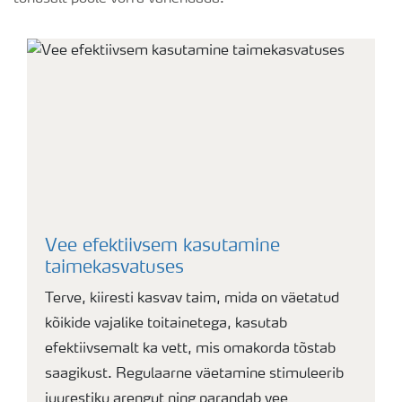
Vee efektiivsem kasutamine
taimekasvatuses
Terve, kiiresti kasvav taim, mida on väetatud
kõikide vajalike toitainetega, kasutab
efektiivsemalt ka vett, mis omakorda tõstab
saagikust. Regulaarne väetamine stimuleerib
juurestiku arengut ning parandab vee