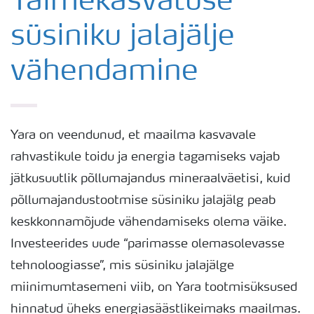
Taimekasvatuse
süsiniku jalajälje
Odra saak
vähendamine
Saagi kvaliteet
Puudushaigused-Oder
Yara on veendunud, et maailma kasvavale
rahvastikule toidu ja energia tagamiseks vajab
Väetamisprogrammid
jätkusuutlik põllumajandus mineraalväetisi, kuid
põllumajandustootmise süsiniku jalajälg peab
Keskkonnahoid
keskkonnamõjude vähendamiseks olema väike.
Investeerides uude “parimasse olemasolevasse
tehnoloogiasse”, mis süsiniku jalajälge
miinimumtasemeni viib, on Yara tootmisüksused
hinnatud üheks energiasäästlikeimaks maailmas.