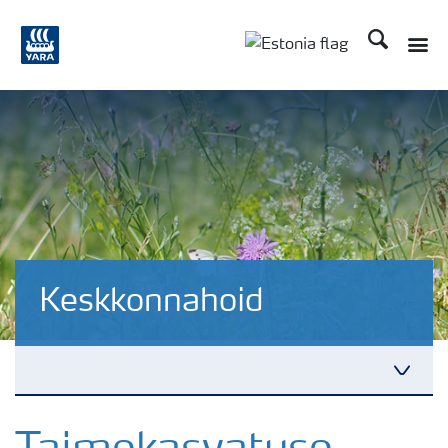
Otsi
Keskkonnahoid
Fakte odrast