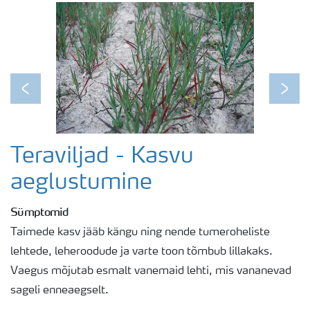
Previous
Next
Teraviljad - Kasvu
aeglustumine
Sümptomid
Taimede kasv jääb kängu ning nende tumeroheliste
lehtede, leheroodude ja varte toon tõmbub lillakaks.
Vaegus mõjutab esmalt vanemaid lehti, mis vananevad
sageli enneaegselt.