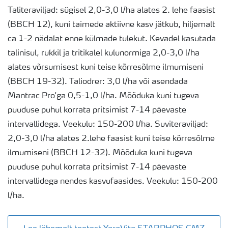
Taliteraviljad: sügisel 2,0-3,0 l/ha alates 2. lehe faasist
(BBCH 12), kuni taimede aktiivne kasv jätkub, hiljemalt
ca 1-2 nädalat enne külmade tulekut. Kevadel kasutada
talinisul, rukkil ja tritikalel kulunormiga 2,0-3,0 l/ha
alates võrsumisest kuni teise kõrresõlme ilmumiseni
(BBCH 19-32). Taliodrer: 3,0 l/ha või asendada
Mantrac Pro'ga 0,5-1,0 l/ha. Mõõduka kuni tugeva
puuduse puhul korrata pritsimist 7-14 päevaste
intervallidega. Veekulu: 150-200 l/ha. Suviteraviljad:
2,0-3,0 l/ha alates 2.lehe faasist kuni teise kõrresõlme
ilmumiseni (BBCH 12-32). Mõõduka kuni tugeva
puuduse puhul korrata pritsimist 7-14 päevaste
intervallidega nendes kasvufaasides. Veekulu: 150-200
l/ha.