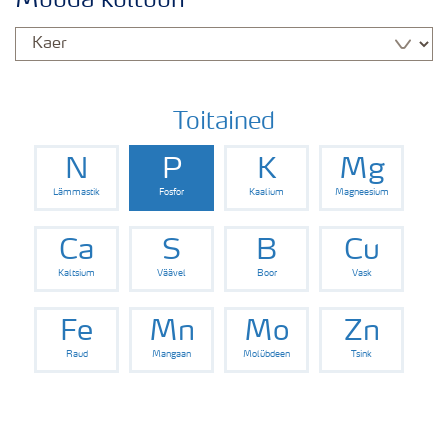
Muuda kultuuri
Kaera väetamisprogramm
Toitained
N
P
K
Mg
Lämmastik
Fosfor
Kaalium
Magneesium
Ca
S
B
Cu
Kaltsium
Väävel
Boor
Vask
Fe
Mn
Mo
Zn
Raud
Mangaan
Molübdeen
Tsink