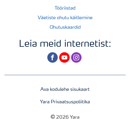
Tööriistad
Väetiste ohutu käitlemine
Ohutuskaardid
Leia meid internetist:
facebook
youtube
instagram
Ava kodulehe sisukaart
Yara Privaatsuspoliitika
2026 Yara