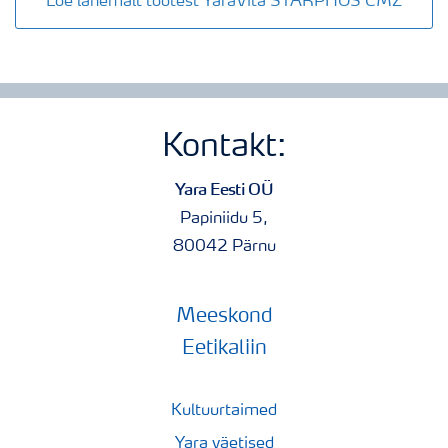
Loe lähemalt tootest YaraVita STARPHOS CMZ
Kontakt:
Yara Eesti OÜ
Papiniidu 5,
80042 Pärnu
Meeskond
Eetikaliin
Kultuurtaimed
Yara väetised