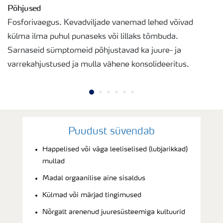
Põhjused
Fosforivaegus. Kevadviljade vanemad lehed võivad
külma ilma puhul punaseks või lillaks tõmbuda.
Sarnaseid sümptomeid põhjustavad ka juure- ja
varrekahjustused ja mulla vähene konsolideeritus.
Puudust süvendab
Happelised või väga leeliselised (lubjarikkad)
mullad
Madal orgaanilise aine sisaldus
Külmad või märjad tingimused
Nõrgalt arenenud juuresüsteemiga kultuurid