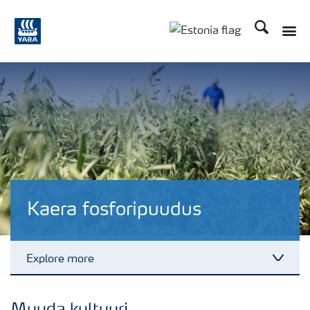
Otsi
Toggle
Toggle country langu
Kaera fosforipuudus
Explore more
Toggl
Puudushaigused-Kaer