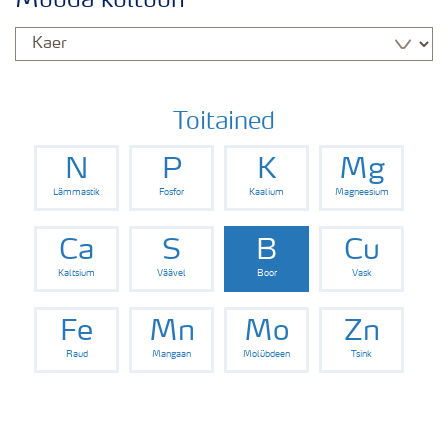
Muuda kultuuri
Kaera väetamisprogramm
Toitained
N
P
K
Mg
Lämmastik
Fosfor
Kaalium
Magneesium
Ca
S
B
Cu
Kaltsium
Väävel
Boor
Vask
Fe
Mn
Mo
Zn
Raud
Mangaan
Molübdeen
Tsink