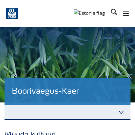
Otsi
Boorivaegus-Kaer
Puudushaigused-Kaer