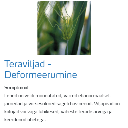
Teraviljad -
Deformeerumine
Sümptomid
Lehed on veidi moonutatud, varred ebanormaalselt
jämedad ja võrsesõlmed sageli hävinenud. Viljapead on
kõlujad või väga lühikesed, väheste terade arvuga ja
keerdunud ohetega.