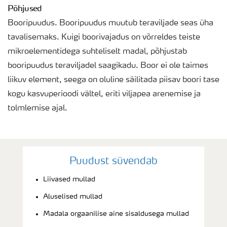
Põhjused
Booripuudus. Booripuudus muutub teraviljade seas üha
tavalisemaks. Kuigi boorivajadus on võrreldes teiste
mikroelementidega suhteliselt madal, põhjustab
booripuudus teraviljadel saagikadu. Boor ei ole taimes
liikuv element, seega on oluline säilitada piisav boori tase
kogu kasvuperioodi vältel, eriti viljapea arenemise ja
tolmlemise ajal.
Puudust süvendab
Liivased mullad
Aluselised mullad
Madala orgaanilise aine sisaldusega mullad