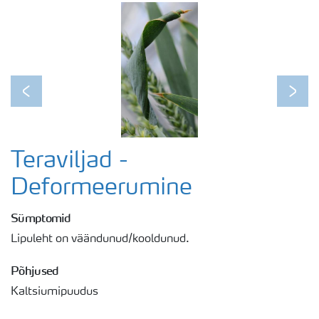
Previous
Next
Teraviljad -
Deformeerumine
Sümptomid
Lipuleht on väändunud/kooldunud.
Põhjused
Kaltsiumipuudus