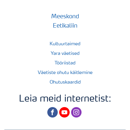
Meeskond
Eetikaliin
Kultuurtaimed
Yara väetised
Tööriistad
Väetiste ohutu käitlemine
Ohutuskaardid
Leia meid internetist:
facebook
youtube
instagram