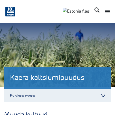
Otsi
Toggle
Toggle country langu
Kaera kaltsiumipuudus
Explore more
Toggl
Puudushaigused-Kaer