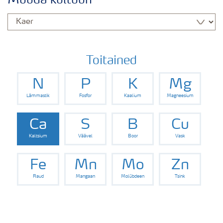
Muuda kultuuri
Kaera väetamisprogramm
Toitained
N
P
K
Mg
Lämmastik
Fosfor
Kaalium
Magneesium
Ca
S
B
Cu
Kaltsium
Väävel
Boor
Vask
Fe
Mn
Mo
Zn
Raud
Mangaan
Molübdeen
Tsink