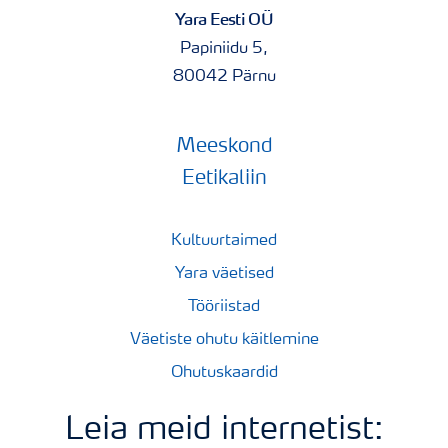
Yara Eesti OÜ
või mobiiltelefoni vahendusel aitab lihtsalt kontrollida,
kas tooted sobivad omavahel paagisegusse või mitte.
Papiniidu 5,
80042 Pärnu
Pakendi suurus: 10 L
Meeskond
Mahumass: 1,422 kg/l
Eetikaliin
Päritolumaa: Inglismaa
Kultuurtaimed
Yara väetised
Tööriistad
Väetiste ohutu käitlemine
Ohutuskaardid
Leia meid internetist: