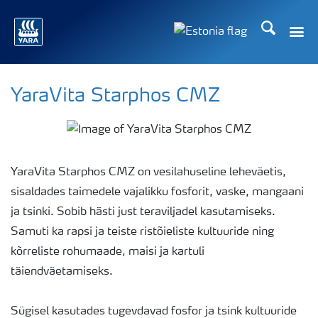
Otsi
Toggle
Toggle country langu
YaraVita Starphos CMZ
YaraVita Starphos CMZ on vesilahuseline leheväetis,
sisaldades taimedele vajalikku fosforit, vaske, mangaani
ja tsinki. Sobib hästi just teraviljadel kasutamiseks.
Samuti ka rapsi ja teiste ristõieliste kultuuride ning
kõrreliste rohumaade, maisi ja kartuli
täiendväetamiseks.
Sügisel kasutades tugevdavad fosfor ja tsink kultuuride