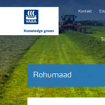
Kontakt
Ed
T
Rohumaad
Väetamisprogrammid