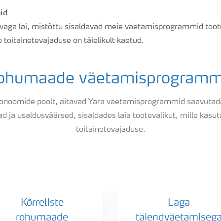
id
 väga lai, mistõttu sisaldavad meie väetamisprogrammid too
e toitainetevajaduse on täielikult kaetud.
ohumaade väetamisprogramm
ronoomide poolt, aitavad Yara väetamisprogrammid saavutada
 ja usaldusväärsed, sisaldades laia tootevalikut, mille kasut
toitainetevajaduse.
Kõrreliste
Läga
rohumaade
täiendväetamiseg