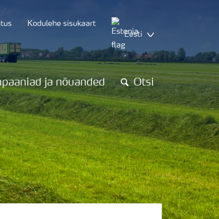
utus
Kodulehe sisukaart
Eesti
paaniad ja nõuanded
Otsi