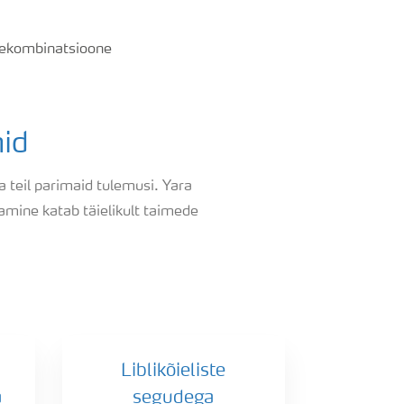
tekombinatsioone
id
 teil parimaid tulemusi. Yara
amine katab täielikult taimede
Liblikõieliste
a
segudega