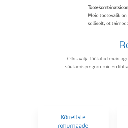
Tootekombinatsioon
Meie tootevalik on
selliselt, et taimed
R
Olles välja töötatud meie ag
väetamisprogrammid on lihtsad
grass
Kõrreliste
rohumaade