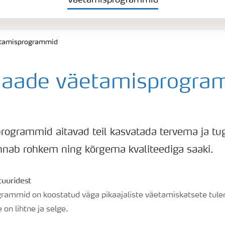
Väetamisprogrammid
tamisprogrammid
aade väetamisprogra
rogrammid aitavad teil kasvatada tervema ja t
annab rohkem ning kõrgema kvaliteediga saaki.
tuuridest
ammid on koostatud väga pikaajaliste väetamiskatsete tule
on lihtne ja selge.