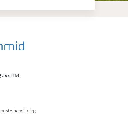
mmid
ugevama
muste baasil ning