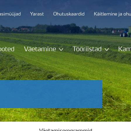
asimüüjad
Yarast
Ohutuskaardid
Käitlemine ja oh
ooted
Väetamine
Tööriistad
Kam