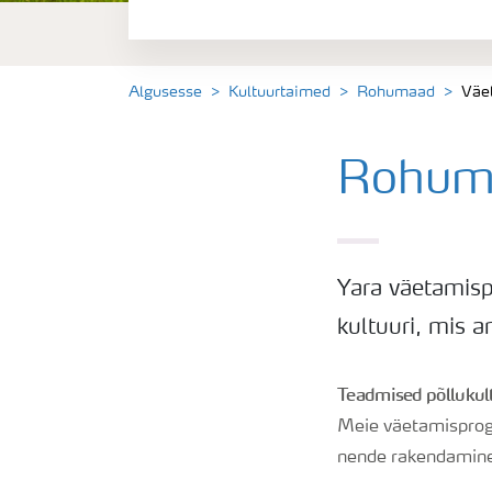
Algusesse
Kultuurtaimed
Rohumaad
Väe
Rohum
Yara väetamisp
kultuuri, mis 
Teadmised põllukul
Meie väetamisprogr
nende rakendamine 