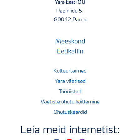
Yara Eesti OÜ
Papiniidu 5,
80042 Pärnu
Meeskond
Eetikaliin
Kultuurtaimed
Yara väetised
Tööriistad
Väetiste ohutu käitlemine
Ohutuskaardid
Leia meid internetist: