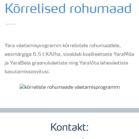
Väetamisprogrammid
Kõrrelised rohumaad
Yara väetamisprogramm kõrrelistele rohumaadele,
eesmärgiga 6,5 t KA/ha, sisaldab kvaliteetsete YaraMila
ja YaraBela graanulväetiste ning YaraVita leheväetiste
kasutamissoovitusi.
Kontakt: