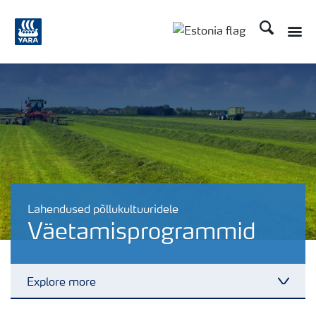
Otsi
Toggle
Toggle country langu
Lahendused põllukultuuridele
Väetamisprogrammid
Explore more
Toggl