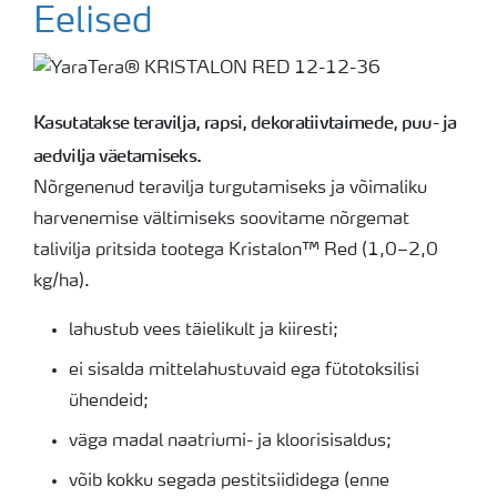
Eelised
Kasutatakse teravilja, rapsi, dekoratiivtaimede, puu- ja
aedvilja väetamiseks.
Nõrgenenud teravilja turgutamiseks ja võimaliku
harvenemise vältimiseks soovitame nõrgemat
talivilja pritsida tootega Kristalon™ Red (1,0–2,0
kg/ha).
lahustub vees täielikult ja kiiresti;
ei sisalda mittelahustuvaid ega fütotoksilisi
ühendeid;
väga madal naatriumi- ja kloorisisaldus;
võib kokku segada pestitsiididega (enne