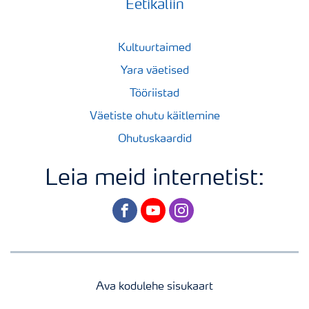
Eetikaliin
Kultuurtaimed
Yara väetised
Tööriistad
Väetiste ohutu käitlemine
Ohutuskaardid
Leia meid internetist:
facebook
youtube
instagram
Ava kodulehe sisukaart