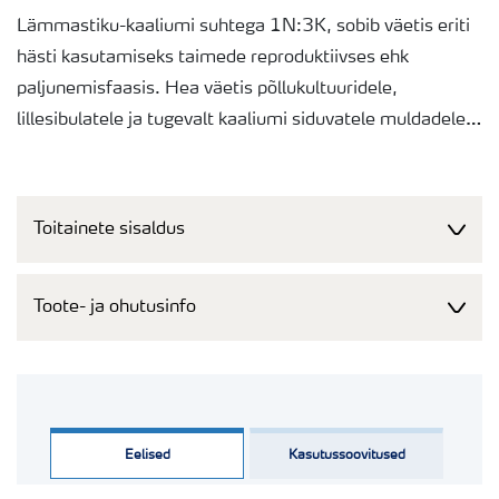
Lämmastiku-kaaliumi suhtega 1N:3K, sobib väetis eriti
hästi kasutamiseks taimede reproduktiivses ehk
paljunemisfaasis. Hea väetis põllukultuuridele,
lillesibulatele ja tugevalt kaaliumi siduvatele muldadele,
samuti spetsiaalväetiseks puuviljadele kasutamiseks
viljakandeperioodil. Tänu madalale
ammooniumlämmastiku sisaldusele on sobilik
Toitainete sisaldus
kasutamiseks kasvuhoonetes (v.a. kivivillal). Kaltsiumi
juurde andmiseks võib kasutada koos YaraTera
Calcinit'iga.
Toote- ja ohutusinfo
Pakendi suurus: 25 kg
Päritolumaa: Holland
Eelised
Kasutussoovitused