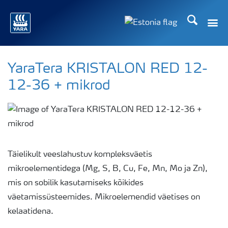
Otsi
Toggle
Toggle country langu
YaraTera KRISTALON RED 12-
12-36 + mikrod
Täielikult veeslahustuv kompleksväetis
mikroelementidega (Mg, S, B, Cu, Fe, Mn, Mo ja Zn),
mis on sobilik kasutamiseks kõikides
väetamissüsteemides. Mikroelemendid väetises on
kelaatidena.